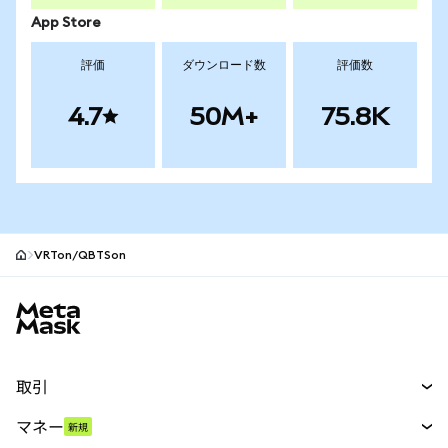
App Store
評価
ダウンロード数
評価数
4.7
50M+
75.8K
VRTon/QBTSon
MetaMaskサイトフッター
取引
スワップ
マネー
新規
予測
新規
購入