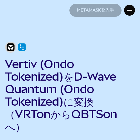
METAMASKを入手
METAMASKを入手
Vertiv (Ondo
Tokenized)をD-Wave
Quantum (Ondo
Tokenized)に変換
（VRTonからQBTSon
へ）