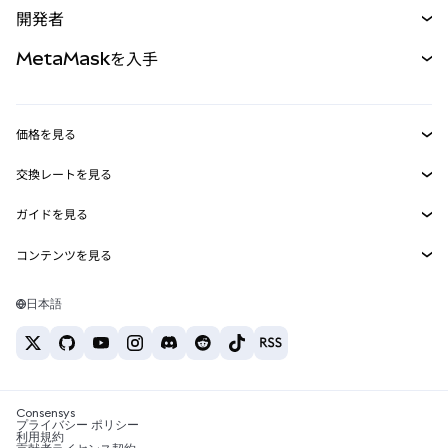
開発者
パーペチュアル
新規
カード
ドキュメントを表示
MetaMaskを入手
RWA
mUSD
新規
ダッシュボード
トランザクションシールド
収益化
Smart Accounts Kit
Agent Wallet
新規
価格を見る
埋め込みウォレット
Snaps
ビットコインの価格
交換レートを見る
MetaMask Connect
イーサリアムの価格
報酬
新規
BTC→USD
Solanaの価格
ガイドを見る
Snaps
セキュリティ
ETH→USD
BTCの購入
Shiba Inuの価格
USDT→INR
コンテンツを見る
Web3サービス
サポート
ETHの購入
Pepeの価格
ビットコインウォレット
BTC→USDT
SOLの購入
キャリア
Tetherの価格
Solanaウォレット
日本語
BTC→INR
PEPEの購入
お問い合わせ
USDCの価格
おすすめの暗号資産カード
ETH→USDT
USDTの購入
Chanlinkの価格
おすすめのモバイル暗号資産ウォレット
USDT→PHP
USDCの購入
Polymarketとは？
BTC→EUR
SHIBの購入
Consensys
税制関連ニュース
プライバシー ポリシー
利用規約
BNBの購入