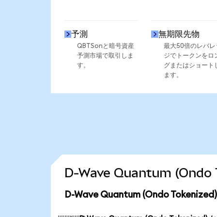
予測
無期限先物
QBTSonと暗号資産
最大50倍のレバレ
予測市場で取引しま
ジでトークンをロ
す。
グまたはショート
ます。
D-Wave Quantum (On
D-Wave Quantum (Ondo Token