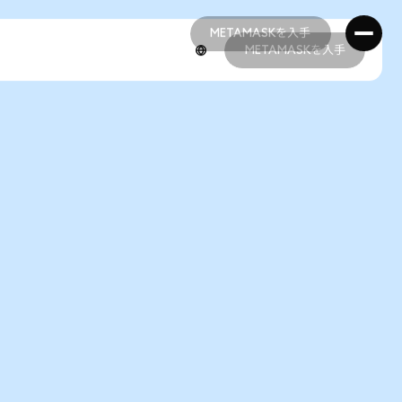
METAMASKを入手
METAMASKを入手
METAMASKを入手
METAMASKを入手