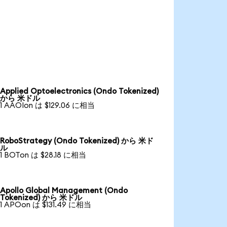
Applied Optoelectronics (Ondo Tokenized)
から 米ドル
1 AAOIon は $129.06 に相当
RoboStrategy (Ondo Tokenized) から 米ド
ル
1 BOTon は $28.18 に相当
Apollo Global Management (Ondo
Tokenized) から 米ドル
1 APOon は $131.49 に相当