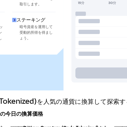
15分
30分
取引します。
ステーキング
ッ
暗号資産を運用して
ン
受動的所得を得まし
し
ょう。
do Tokenized)を人気の通貨に換算して探索
ized)の今日の換算価格