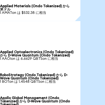
Applied Materials (Ondo Tokenized) から
米ドル
1 AMATon は $532.38 に相当
Applied Optoelectronics (Ondo Tokenized)
から D-Wave Quantum (Ondo Tokenized)
1 AAOIon は 6.6629 QBTSon に相当
RoboStrategy (Ondo Tokenized) から D-
Wave Quantum (Ondo Tokenized)
1 BOTon は 1.4548 QBTSon に相当
Apollo Global Management (Ondo
Tokenized) から D-Wave Quantum (Ondo
Tokenized)