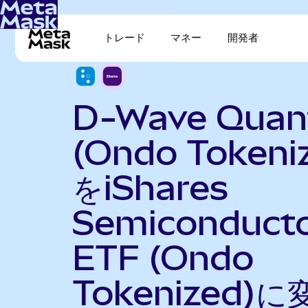
トレード
マネー
開発者
D-Wave Qua
(Ondo Tokeni
をiShares
Semiconduct
ETF (Ondo
Tokenized)に