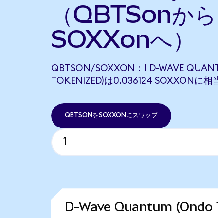
（QBTSonから
SOXXonへ）
QBTSON/SOXXON：1 D-WAVE QUAN
TOKENIZED)は0.036124 SOXXON
QBTSONをSOXXONにスワップ
D-Wave Quantum (Ond