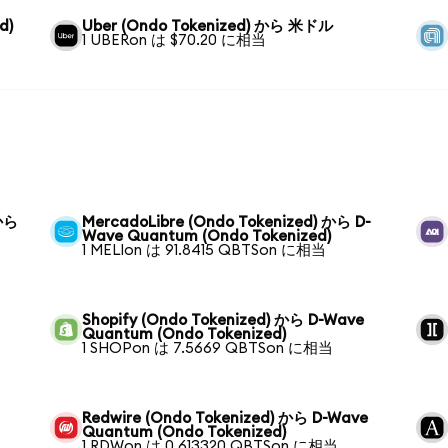
d)
Uber (Ondo Tokenized) から 米ドル
1 UBERon は $70.20 に相当
 から
MercadoLibre (Ondo Tokenized) から D-
Wave Quantum (Ondo Tokenized)
1 MELIon は 91.8415 QBTSon に相当
Shopify (Ondo Tokenized) から D-Wave
Quantum (Ondo Tokenized)
1 SHOPon は 7.5669 QBTSon に相当
Redwire (Ondo Tokenized) から D-Wave
Quantum (Ondo Tokenized)
1 RDWon は 0.613320 QBTSon に相当