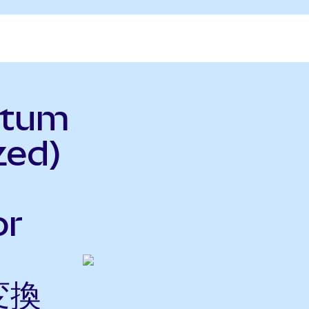
ntum
zed)
or
変換