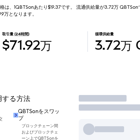
)の現行価格は、1QBTSonあたり$19.37です。 流通供給量が3.72万 QBTS
71.99万となります。
取引量
(24時間)
循環供給量
$71.92万
3.72万
使用する方法
取引
QBTSonをスワッ
プ
交
ブロックチェーン間
およびブロックチェ
ーン上でQBTSonを