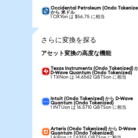
Occidental Petroleum (Ondo Tokenize
から 米ドル
1 OXYon は $56.75 に相当
さらに変換を探る
アセット変換の高度な機能
Texas Instruments (Ondo Tokenized)
D-Wave Quantum (Ondo Tokenized)
1 TXNon は 14.6562 QBTSon に相当
Intuit (Ondo Tokenized) から D-Wave
Quantum (Ondo Tokenized)
1 INTUon は 16.5710 QBTSon に相当
Arteris (Ondo Tokenized) から D-Wave
Quantum (Ondo Tokenized)
1 AIPon は 1.6355 QBTSon に相当