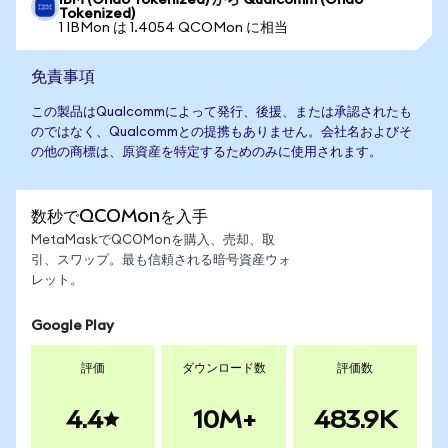
IBM (Ondo Tokenized) から Qualcomm (Ondo
Tokenized)
1 IBMon は 1.4054 QCOMon に相当
免責事項
この製品はQualcommによって発行、後援、または承認されたも
のではなく、Qualcommとの提携もありません。会社名およびそ
の他の商標は、原資産を特定するためのみに使用されます。
数秒でQCOMonを入手
MetaMaskでQCOMonを購入、売却、取
引、スワップ。最も信頼される暗号資産ウォ
レット。
Google Play
評価
ダウンロード数
評価数
4.4
10M+
483.9K