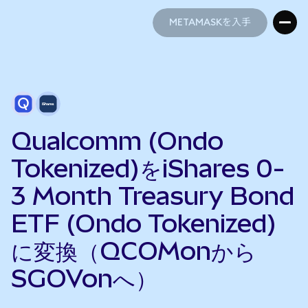
METAMASKを入手
METAMASKを入手
Qualcomm (Ondo
Tokenized)をiShares 0-
3 Month Treasury Bond
ETF (Ondo Tokenized)
に変換（QCOMonから
SGOVonへ）