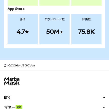
App Store
評価
ダウンロード数
評価数
4.7
50M+
75.8K
QCOMon/SGOVon
MetaMaskサイトフッター
取引
スワップ
マネー
新規