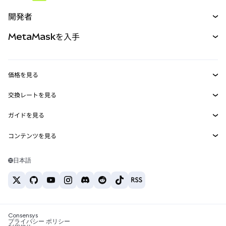
予測
新規
購入
開発者
パーペチュアル
新規
カード
ドキュメントを表示
MetaMaskを入手
RWA
mUSD
新規
ダッシュボード
トランザクションシールド
収益化
Smart Accounts Kit
Agent Wallet
新規
価格を見る
埋め込みウォレット
Snaps
ビットコインの価格
交換レートを見る
MetaMask Connect
イーサリアムの価格
報酬
新規
BTC→USD
Solanaの価格
ガイドを見る
Snaps
セキュリティ
ETH→USD
BTCの購入
Shiba Inuの価格
USDT→INR
コンテンツを見る
Web3サービス
サポート
ETHの購入
Pepeの価格
ビットコインウォレット
BTC→USDT
SOLの購入
キャリア
Tetherの価格
Solanaウォレット
日本語
BTC→INR
PEPEの購入
お問い合わせ
USDCの価格
おすすめの暗号資産カード
ETH→USDT
USDTの購入
Chanlinkの価格
おすすめのモバイル暗号資産ウォレット
USDT→PHP
USDCの購入
Polymarketとは？
BTC→EUR
SHIBの購入
Consensys
税制関連ニュース
プライバシー ポリシー