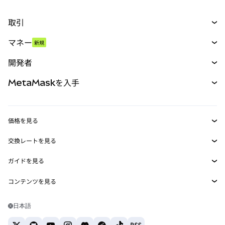
取引
スワップ
マネー
新規
予測
新規
購入
開発者
パーペチュアル
新規
カード
ドキュメントを表示
MetaMaskを入手
RWA
mUSD
新規
ダッシュボード
トランザクションシールド
収益化
Smart Accounts Kit
Agent Wallet
新規
価格を見る
埋め込みウォレット
Snaps
ビットコインの価格
交換レートを見る
MetaMask Connect
イーサリアムの価格
報酬
新規
BTC→USD
Solanaの価格
ガイドを見る
Snaps
セキュリティ
ETH→USD
BTCの購入
Shiba Inuの価格
USDT→INR
コンテンツを見る
Web3サービス
サポート
ETHの購入
Pepeの価格
ビットコインウォレット
BTC→USDT
SOLの購入
キャリア
Tetherの価格
Solanaウォレット
日本語
BTC→INR
PEPEの購入
お問い合わせ
USDCの価格
おすすめの暗号資産カード