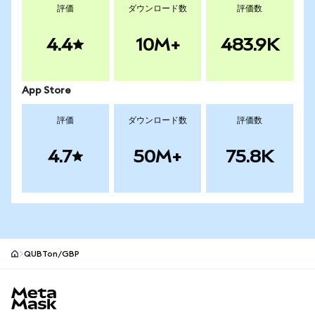
評価
ダウンロード数
評価数
4.4
10M+
483.9K
App Store
評価
ダウンロード数
評価数
4.7
50M+
75.8K
QUBTon/GBP
MetaMaskサイトフッター