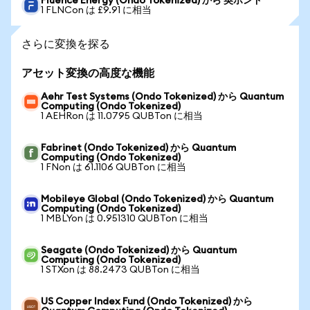
Fluence Energy (Ondo Tokenized) から 英ポンド
1 FLNCon は £9.91 に相当
さらに変換を探る
アセット変換の高度な機能
Aehr Test Systems (Ondo Tokenized) から Quantum
Computing (Ondo Tokenized)
1 AEHRon は 11.0795 QUBTon に相当
Fabrinet (Ondo Tokenized) から Quantum
Computing (Ondo Tokenized)
1 FNon は 61.1106 QUBTon に相当
Mobileye Global (Ondo Tokenized) から Quantum
Computing (Ondo Tokenized)
1 MBLYon は 0.951310 QUBTon に相当
Seagate (Ondo Tokenized) から Quantum
Computing (Ondo Tokenized)
1 STXon は 88.2473 QUBTon に相当
US Copper Index Fund (Ondo Tokenized) から