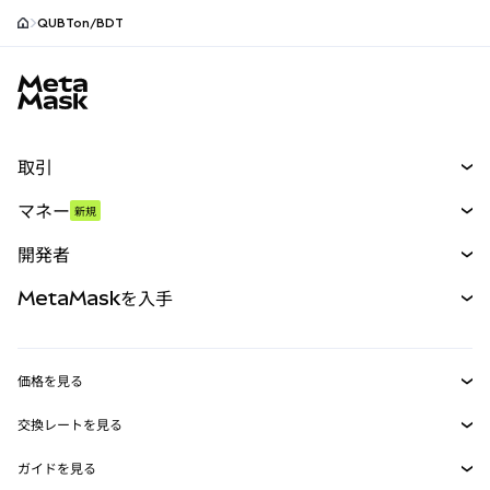
QUBTon/BDT
MetaMaskサイトフッター
取引
スワップ
マネー
新規
予測
新規
購入
開発者
パーペチュアル
新規
カード
ドキュメントを表示
MetaMaskを入手
RWA
mUSD
新規
ダッシュボード
トランザクションシールド
収益化
Smart Accounts Kit
Agent Wallet
新規
価格を見る
埋め込みウォレット
Snaps
ビットコインの価格
交換レートを見る
MetaMask Connect
イーサリアムの価格
報酬
新規
BTC→USD
Solanaの価格
ガイドを見る
Snaps
セキュリティ
ETH→USD
BTCの購入