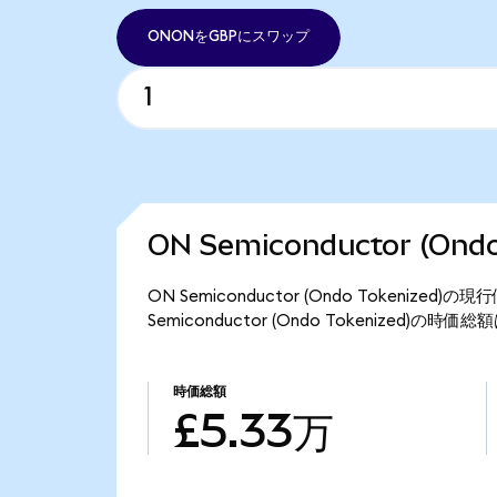
ONONをGBPにスワップ
ON Semiconductor (On
ON Semiconductor (Ondo Tokeniz
Semiconductor (Ondo Tokenized)の時
時価総額
£5.33万