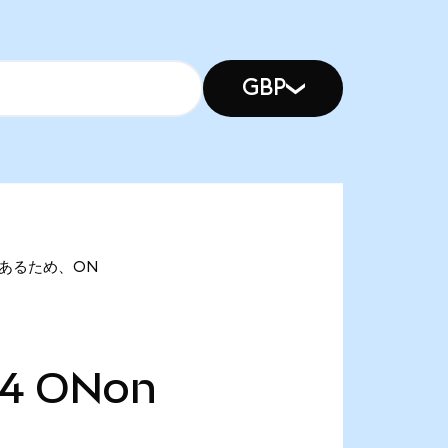
GBP
onであるため、ON
54
ONon