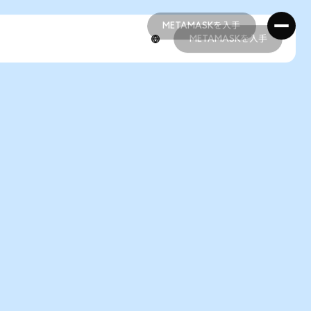
METAMASKを入手
METAMASKを入手
METAMASKを入手
METAMASKを入手