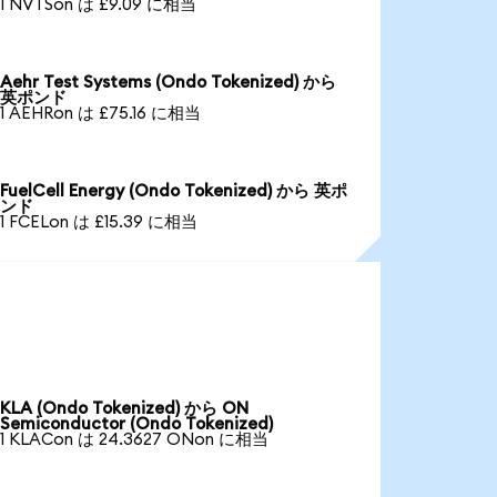
1 NVTSon は £9.09 に相当
Aehr Test Systems (Ondo Tokenized) から
英ポンド
1 AEHRon は £75.16 に相当
FuelCell Energy (Ondo Tokenized) から 英ポ
ンド
1 FCELon は £15.39 に相当
KLA (Ondo Tokenized) から ON
Semiconductor (Ondo Tokenized)
1 KLACon は 24.3627 ONon に相当