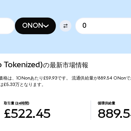
ONON
do Tokenized)の最新市場情報
ed)の現行価格は、1ONonあたり£59.93です。 流通供給量が889.54 ON
価総額は£5.33万となります。
取引量
(24時間)
循環供給量
£522.45
889.