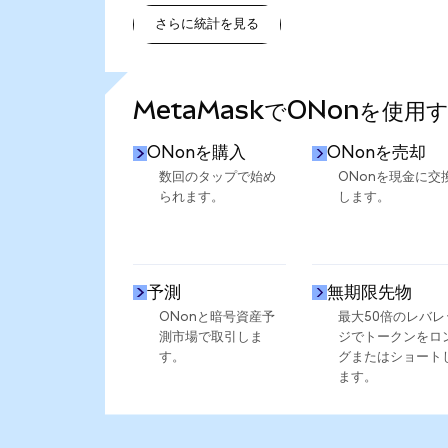
さらに統計を見る
さらに統計を見る
MetaMaskでONonを使用
ONonを購入
ONonを売却
数回のタップで始め
ONonを現金に交
られます。
します。
予測
無期限先物
ONonと暗号資産予
最大50倍のレバレ
測市場で取引しま
ジでトークンをロ
す。
グまたはショート
ます。