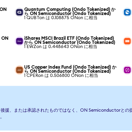
 ON
Quantum Computing (Ondo Tokenized) か
ら ON Semiconductor (Ondo Tokenized)
1 QUBTon は 0.108875 ONon に相当
ら ON
iShares MSCI Brazil ETF (Ondo Tokenized)
から ON Semiconductor (Ondo Tokenized)
1 EWZon は 0.448643 ONon に相当
US Copper Index Fund (Ondo Tokenized) か
ら ON Semiconductor (Ondo Tokenized)
1 CPERon は 0.506800 ONon に相当
発行、後援、または承認されたものではなく、ON Semiconduct
。