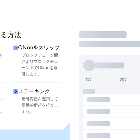
する方法
取引
ONonをスワップ
換
ブロックチェーン間
およびブロックチェ
ーン上でONonを取
引します。
15分
30分
ステーキング
ッ
暗号資産を運用して
ン
受動的所得を得まし
し
ょう。