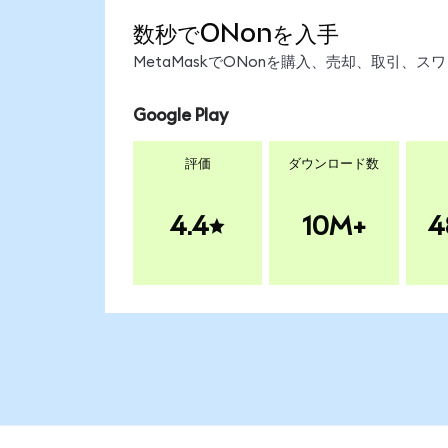
数秒でONonを入手
MetaMaskでONonを購入、売却、取引、
Google Play
評価
ダウンロード数
4.4
10M+
4