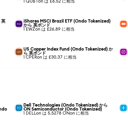
1 QUBTon は £6.52 に相当
ら 英
iShares MSCI Brazil ETF (Ondo Tokenized)
から 英ポンド
1 EWZon は £26.89 に相当
US Copper Index Fund (Ondo Tokenized) か
ら 英ポンド
1 CPERon は £30.37 に相当
Dell Technologies (Ondo Tokenized) から
ndo
ON Semiconductor (Ondo Tokenized)
1 DELLon は 5.5278 ONon に相当