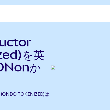
uctor
ized)を英
Nonか
(ONDO TOKENIZED)は