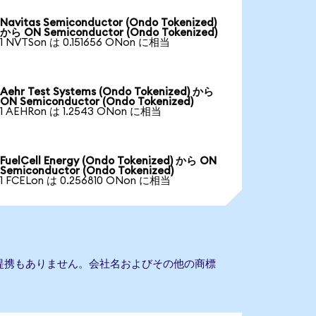
Navitas Semiconductor (Ondo Tokenized)
から ON Semiconductor (Ondo Tokenized)
1 NVTSon は 0.151656 ONon に相当
Aehr Test Systems (Ondo Tokenized) から
ON Semiconductor (Ondo Tokenized)
1 AEHRon は 1.2543 ONon に相当
FuelCell Energy (Ondo Tokenized) から ON
Semiconductor (Ondo Tokenized)
1 FCELon は 0.256810 ONon に相当
orとの提携もありません。会社名およびその他の商標