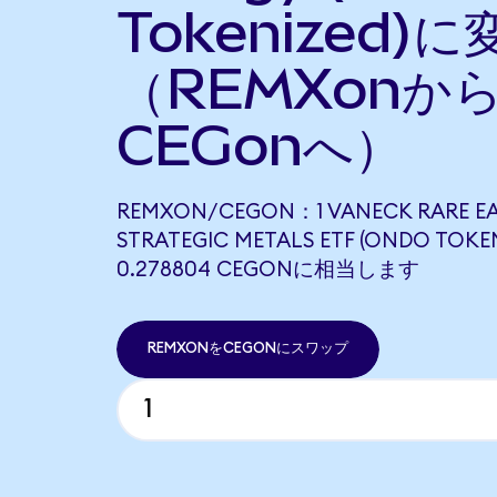
Tokenized)に
（REMXonか
CEGonへ）
REMXON/CEGON：1 VANECK RARE E
STRATEGIC METALS ETF (ONDO TOKE
0.278804 CEGONに相当します
REMXONをCEGONにスワップ