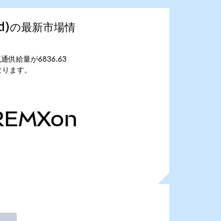
ized)の最新市場情
。 流通供給量が6836.63
万となります。
REMXon