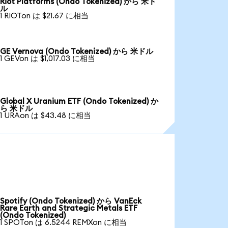
Riot Platforms (Ondo Tokenized) から 米ド
ル
1 RIOTon は $21.67 に相当
GE Vernova (Ondo Tokenized) から 米ドル
1 GEVon は $1,017.03 に相当
Global X Uranium ETF (Ondo Tokenized) か
ら 米ドル
1 URAon は $43.48 に相当
Spotify (Ondo Tokenized) から VanEck
Rare Earth and Strategic Metals ETF
(Ondo Tokenized)
1 SPOTon は 6.5244 REMXon に相当