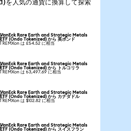
kenized)を人気の通貨に換算して探索
VanEck Rare Earth and Strategic Metals

ETF (Ondo Tokenized) から 英ポンド
1 REMXon は £54.52 に相当
VanEck Rare Earth and Strategic Metals

ETF (Ondo Tokenized) から トルコリラ
1 REMXon は ₺3,497.69 に相当
VanEck Rare Earth and Strategic Metals

ETF (Ondo Tokenized) から カナダドル
1 REMXon は $102.82 に相当
VanEck Rare Earth and Strategic Metals

ETF (Ondo Tokenized) から スイスフラン