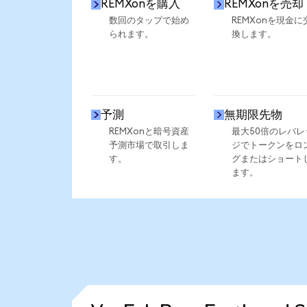
REMXonを購入
REMXonを売却
数回のタップで始め
REMXonを現金に
られます。
換します。
予測
無期限先物
REMXonと暗号資産
最大50倍のレバレ
予測市場で取引しま
ジでトークンをロ
す。
グまたはショート
ます。