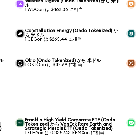
Western Digital (Ondo Tokenized) から 米ド
ル
1 WDCon は $462.86 に相当
Constellation Energy (Ondo Tokenized) か
ら 米ドル
1 CEGon は $265.44 に相当
ドル
Oklo (Ondo Tokenized) から 米ドル
1 OKLOon は $42.69 に相当
Franklin High Yield Corporate ETF (Ondo
d
Tokenized) から VanEck Rare Earth and
)
Strategic Metals ETF (Ondo Tokenized)
1 FLHYon は 0.335243 REMXon に相当