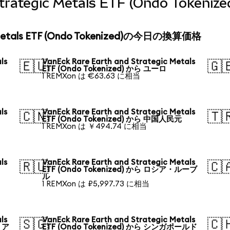
 Strategic Metals ETF (Ondo To
ic Metals ETF (Ondo Tokenized)の今日の換算価格
ls
VanEck Rare Earth and Strategic Metals
🇪🇺
🇬
ETF (Ondo Tokenized) から ユーロ
1 REMXon は €63.63 に相当
ls
VanEck Rare Earth and Strategic Metals
🇨🇳
🇹
ETF (Ondo Tokenized) から 中国人民元
1 REMXon は ￥494.74 に相当
ls
VanEck Rare Earth and Strategic Metals
🇷🇺
🇨
ETF (Ondo Tokenized) から ロシア・ルーブ
ル
1 REMXon は ₽5,997.73 に相当
ls
VanEck Rare Earth and Strategic Metals
🇸🇬
🇨
リア
ETF (Ondo Tokenized) から シンガポールド