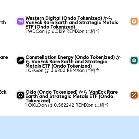
Western Digital (Ondo Tokenized) から
rth
VanEck Rare Earth and Strategic Metals
ETF (Ondo Tokenized)
1 WDCon は 6.3129 REMXon に相当
Rare
Constellation Energy (Ondo Tokenized) か
ら VanEck Rare Earth and Strategic
Metals ETF (Ondo Tokenized)
1 CEGon は 3.6203 REMXon に相当
Eck
Oklo (Ondo Tokenized) から VanEck Rare
Earth and Strategic Metals ETF (Ondo
Tokenized)
1 OKLOon は 0.582242 REMXon に相当