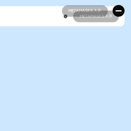
METAMASKを入手
METAMASKを入手
METAMASKを入手
METAMASKを入手