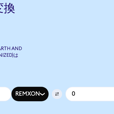
変換
ら
ARTH AND
NIZED)は
REMXON