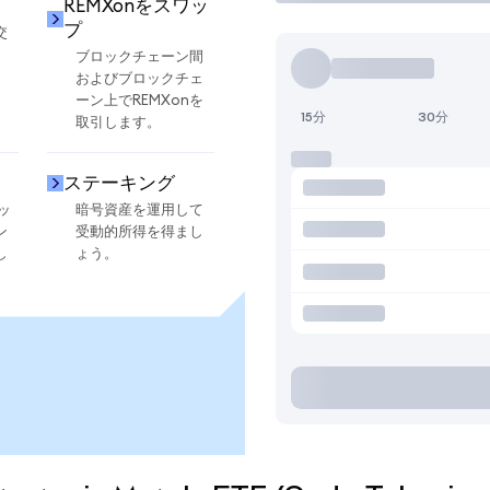
REMXonをスワッ
プ
交
ブロックチェーン間
およびブロックチェ
ーン上でREMXonを
15分
30分
取引します。
ステーキング
ッ
暗号資産を運用して
ン
受動的所得を得まし
し
ょう。