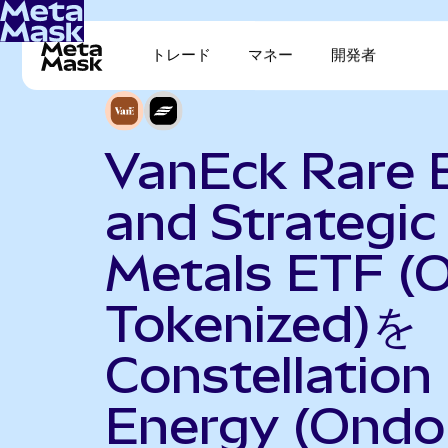
トレード
マネー
開発者
VanEck Rare 
and Strategic
Metals ETF (
Tokenized)を
Constellation
Energy (Ondo