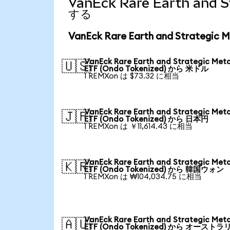
VanEck Rare Earth and
する
VanEck Rare Earth and Strateg
VanEck Rare Earth and Strategic Meta
🇺🇸
ETF (Ondo Tokenized) から 米ドル
1 REMXon は $73.32 に相当
VanEck Rare Earth and Strategic Meta
🇯🇵
ETF (Ondo Tokenized) から 日本円
1 REMXon は ￥11,614.43 に相当
VanEck Rare Earth and Strategic Meta
🇰🇷
ETF (Ondo Tokenized) から 韓国ウォン
1 REMXon は ₩104,034.75 に相当
VanEck Rare Earth and Strategic Meta
🇦🇺
ETF (Ondo Tokenized) から オーストラ