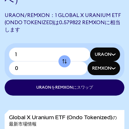
URAON/REMXON：1 GLOBAL X URANIUM ETF
(ONDO TOKENIZED)は0.579822 REMXONに相当
します
URAON
REMXON
URAONをREMXONにスワップ
Global X Uranium ETF (Ondo Tokenized)の
最新市場情報