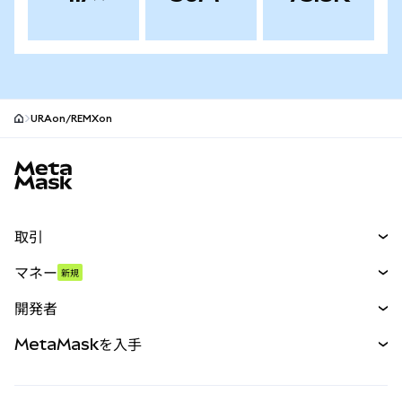
URAon/REMXon
MetaMaskサイトフッター
取引
スワップ
マネー
新規
予測
新規
購入
開発者
パーペチュアル
新規
カード
ドキュメントを表示
MetaMaskを入手
RWA
mUSD
新規
ダッシュボード
トランザクションシールド
収益化
Smart Accounts Kit
Agent Wallet
新規