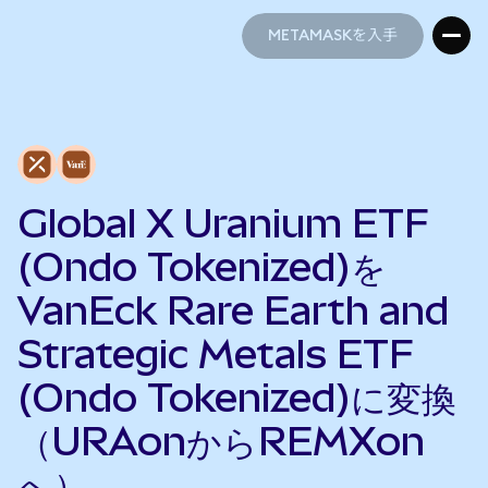
METAMASKを入手
METAMASKを入手
Global X Uranium ETF
(Ondo Tokenized)を
VanEck Rare Earth and
Strategic Metals ETF
(Ondo Tokenized)に変換
（URAonからREMXon
へ）