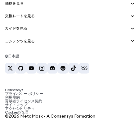
価格を見る
埋め込みウォレット
Snaps
ビットコインの価格
交換レートを見る
MetaMask Connect
イーサリアムの価格
報酬
新規
BTC→USD
Solanaの価格
ガイドを見る
Snaps
セキュリティ
ETH→USD
BTCの購入
Shiba Inuの価格
USDT→INR
コンテンツを見る
Web3サービス
サポート
ETHの購入
Pepeの価格
ビットコインウォレット
BTC→USDT
SOLの購入
キャリア
Tetherの価格
Solanaウォレット
日本語
BTC→INR
PEPEの購入
お問い合わせ
USDCの価格
おすすめの暗号資産カード
ETH→USDT
USDTの購入
Chanlinkの価格
おすすめのモバイル暗号資産ウォレット
USDT→PHP
USDCの購入
Polymarketとは？
BTC→EUR
SHIBの購入
Consensys
税制関連ニュース
プライバシー ポリシー
利用規約
BNBの購入
貢献者ライセンス契約
暗号資産の購入方法は？
サイトマップ
アクセシビリティ
ビットコインを売るには？
Cookieの管理
©2026 MetaMask • A Consensys Formation