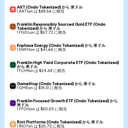
AXT (Ondo Tokenized) から 米ドル
1 AXTIon は $88.56 に相当
Franklin Responsibly Sourced Gold ETF (Ondo
Tokenized) から 米ドル
1 FGDLon は $57.72 に相当
Enphase Energy (Ondo Tokenized) から 米ドル
1 ENPHon は $41.66 に相当
Franklin High Yield Corporate ETF (Ondo Tokenized)
から 米ドル
1 FLHYon は $24.58 に相当
GameStop (Ondo Tokenized) から 米ドル
1 GMEon は $19.31 に相当
Franklin Focused Growth ETF (Ondo Tokenized) から
米ドル
1 FFOGon は $50.03 に相当
Riot Platforms (Ondo Tokenized) から 米ドル
1 RIOTon は $20.72 に相当