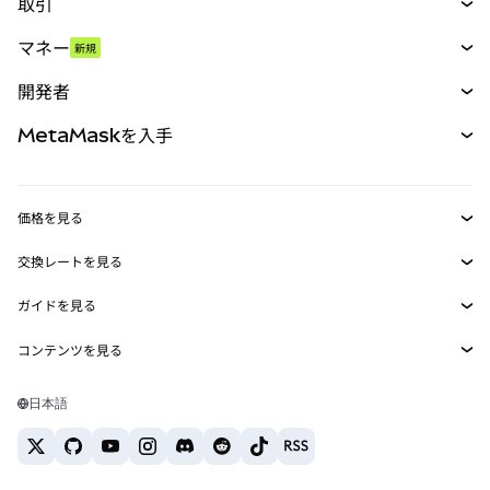
取引
スワップ
マネー
新規
予測
新規
購入
開発者
パーペチュアル
新規
カード
ドキュメントを表示
MetaMaskを入手
RWA
mUSD
新規
ダッシュボード
トランザクションシールド
収益化
Smart Accounts Kit
Agent Wallet
新規
価格を見る
埋め込みウォレット
Snaps
ビットコインの価格
交換レートを見る
MetaMask Connect
イーサリアムの価格
報酬
新規
BTC→USD
Solanaの価格
ガイドを見る
Snaps
セキュリティ
ETH→USD
BTCの購入
Shiba Inuの価格
USDT→INR
コンテンツを見る
Web3サービス
サポート
ETHの購入
Pepeの価格
ビットコインウォレット
BTC→USDT
SOLの購入
キャリア
Tetherの価格
Solanaウォレット
日本語
BTC→INR
PEPEの購入
お問い合わせ
USDCの価格
おすすめの暗号資産カード
ETH→USDT
USDTの購入
Chanlinkの価格
おすすめのモバイル暗号資産ウォレット
USDT→PHP
USDCの購入