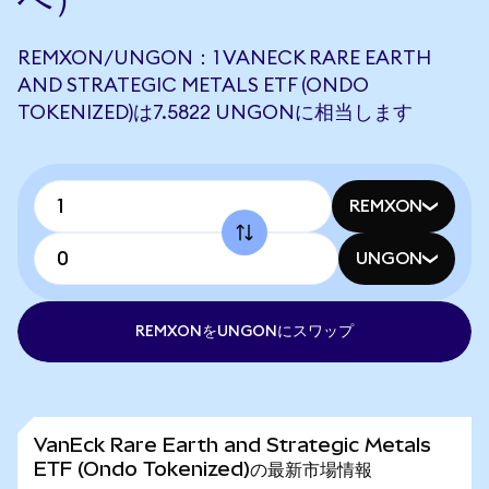
REMXON/UNGON：1 VANECK RARE EARTH
AND STRATEGIC METALS ETF (ONDO
TOKENIZED)は7.5822 UNGONに相当します
REMXON
UNGON
REMXONをUNGONにスワップ
VanEck Rare Earth and Strategic Metals
ETF (Ondo Tokenized)の最新市場情報