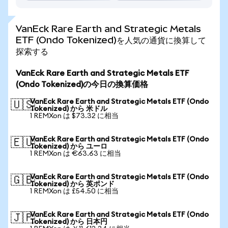
VanEck Rare Earth and Strategic Metals
ETF (Ondo Tokenized)を人気の通貨に換算して
探索する
VanEck Rare Earth and Strategic Metals ETF
(Ondo Tokenized)の今日の換算価格
VanEck Rare Earth and Strategic Metals ETF (Ondo
🇺🇸
Tokenized) から 米ドル
1 REMXon は $73.32 に相当
VanEck Rare Earth and Strategic Metals ETF (Ondo
🇪🇺
Tokenized) から ユーロ
1 REMXon は €63.63 に相当
VanEck Rare Earth and Strategic Metals ETF (Ondo
🇬🇧
Tokenized) から 英ポンド
1 REMXon は £54.50 に相当
VanEck Rare Earth and Strategic Metals ETF (Ondo
🇯🇵
Tokenized) から 日本円