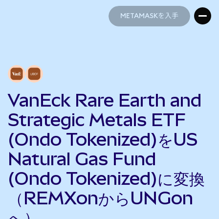
METAMASKを入手
METAMASKを入手
VanEck Rare Earth and
Strategic Metals ETF
(Ondo Tokenized)をUS
Natural Gas Fund
(Ondo Tokenized)に変換
（REMXonからUNGon
へ）