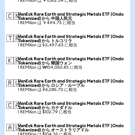
1 REMXon は ￥11,612.34 に相当
VanEck Rare Earth and Strategic Metals ETF (Ondo
🇨🇳
Tokenized) から 中国人民元
1 REMXon は ￥494.75 に相当
VanEck Rare Earth and Strategic Metals ETF (Ondo
🇹🇷
Tokenized) から トルコリラ
1 REMXon は ₺3,497.63 に相当
VanEck Rare Earth and Strategic Metals ETF (Ondo
🇰🇷
Tokenized) から 韓国ウォン
1 REMXon は ₩104,050.83 に相当
VanEck Rare Earth and Strategic Metals ETF (Ondo
🇷🇺
Tokenized) から ロシア・ルーブル
1 REMXon は ₽6,085.70 に相当
VanEck Rare Earth and Strategic Metals ETF (Ondo
🇨🇦
Tokenized) から カナダドル
1 REMXon は $102.79 に相当
VanEck Rare Earth and Strategic Metals ETF (Ondo
🇦🇺
Tokenized) から オーストラリアドル
1 REMXon は $104.35 に相当