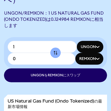
UNGON/REMXON：1 US NATURAL GAS FUND
(ONDO TOKENIZED)は0.124984 REMXONに相当
します
UNGON
REMXON
UNGONをREMXONにスワップ
US Natural Gas Fund (Ondo Tokenized)の最
新市場情報