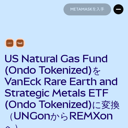
METAMASKを入手
METAMASKを入手
US Natural Gas Fund
(Ondo Tokenized)を
VanEck Rare Earth and
Strategic Metals ETF
(Ondo Tokenized)に変換
（UNGonからREMXon
へ）