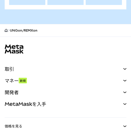
UNGon/REMXon
MetaMaskサイトフッター
取引
スワップ
マネー
新規
予測
新規
購入
開発者
パーペチュアル
新規
カード
ドキュメントを表示
MetaMaskを入手
RWA
mUSD
新規
ダッシュボード
トランザクションシールド
収益化
Smart Accounts Kit
Agent Wallet
新規
価格を見る
埋め込みウォレット