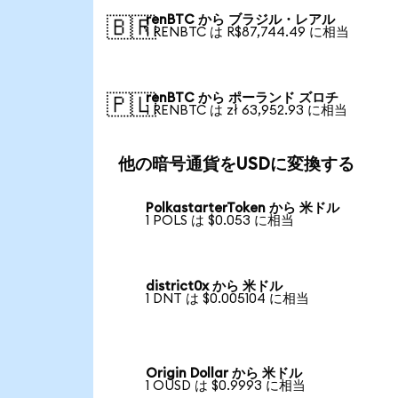
renBTC から ブラジル・レアル
🇧🇷
1 RENBTC は R$87,744.49 に相当
renBTC から ポーランド ズロチ
🇵🇱
1 RENBTC は zł 63,952.93 に相当
他の暗号通貨をUSDに変換する
PolkastarterToken から 米ドル
1 POLS は $0.053 に相当
district0x から 米ドル
1 DNT は $0.005104 に相当
Origin Dollar から 米ドル
1 OUSD は $0.9993 に相当