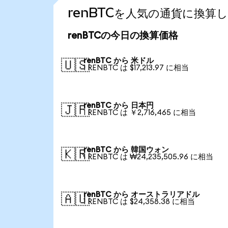
renBTCを人気の通貨に換算
renBTCの今日の換算価格
renBTC から 米ドル
🇺🇸
1 RENBTC は $17,213.97 に相当
renBTC から 日本円
🇯🇵
1 RENBTC は ￥2,716,465 に相当
renBTC から 韓国ウォン
🇰🇷
1 RENBTC は ₩24,235,505.96 に相当
renBTC から オーストラリアドル
🇦🇺
1 RENBTC は $24,358.38 に相当