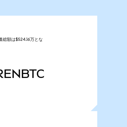
価総額は$524.16万とな
RENBTC