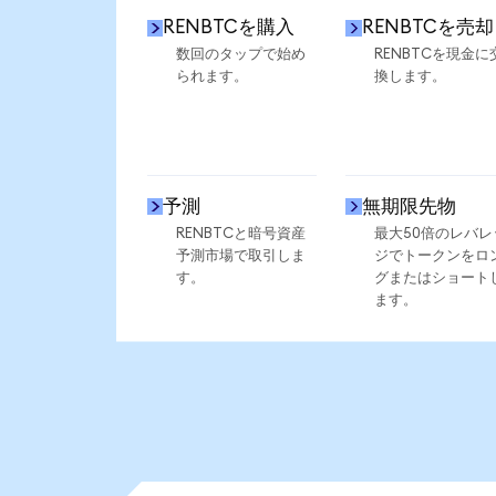
RENBTCを購入
RENBTCを売却
数回のタップで始め
RENBTCを現金に
られます。
換します。
予測
無期限先物
RENBTCと暗号資産
最大50倍のレバレ
予測市場で取引しま
ジでトークンをロ
す。
グまたはショート
ます。