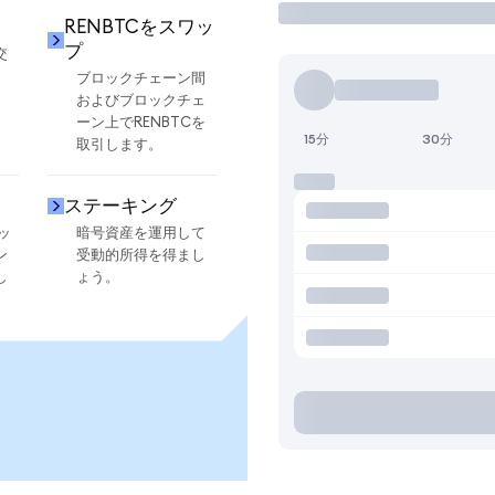
RENBTCをスワッ
プ
交
ブロックチェーン間
およびブロックチェ
ーン上でRENBTCを
15分
30分
取引します。
ステーキング
ッ
暗号資産を運用して
ン
受動的所得を得まし
し
ょう。