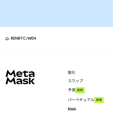
RENBTC/WEN
MetaMaskサイトフッター
取引
スワップ
予測
新規
パーペチュアル
新規
RWA