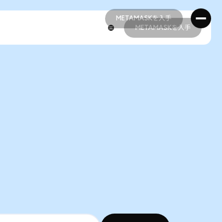
METAMASKを入手
METAMASKを入手
METAMASKを入手
METAMASKを入手