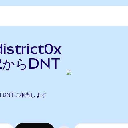
istrict0x
2からDNT
0153 DNTに相当します