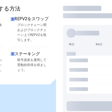
用する方法
取引
REPV2をスワップ
換
ブロックチェーン間
およびブロックチェ
ーン上でREPV2を取
引します。
15分
30分
ステーキング
ッ
暗号資産を運用して
ン
受動的所得を得まし
し
ょう。