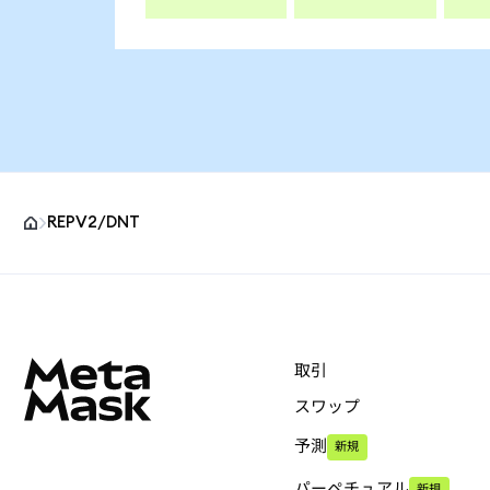
REPV2/DNT
MetaMaskサイトフッター
取引
スワップ
予測
新規
パーペチュアル
新規