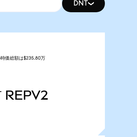
DNT
の時価総額は$235.80万
万
REPV2