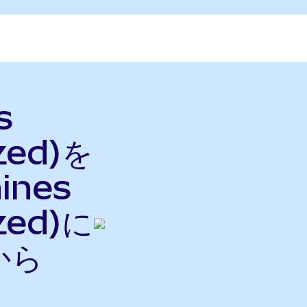
s
zed)を
hines
zed)に
から