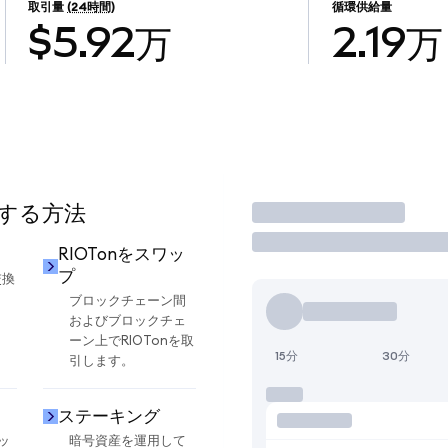
取引量
(24時間)
循環供給量
$5.92万
2.19万
用する方法
取引
RIOTonをスワッ
プ
交換
ブロックチェーン間
およびブロックチェ
ーン上でRIOTonを取
15分
30分
引します。
ステーキング
ッ
暗号資産を運用して