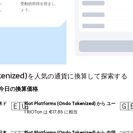
ン
受動的所得を得まし
し
ょう。
o Tokenized)を人気の通貨に換算して探索する
zed)の今日の換算価格
 米ド
Riot Platforms (Ondo Tokenized) から ユー
🇪🇺
🇬
ロ
1 RIOTon は €17.85 に相当
 日本
Riot Platforms (Ondo Tokenized) から 中国