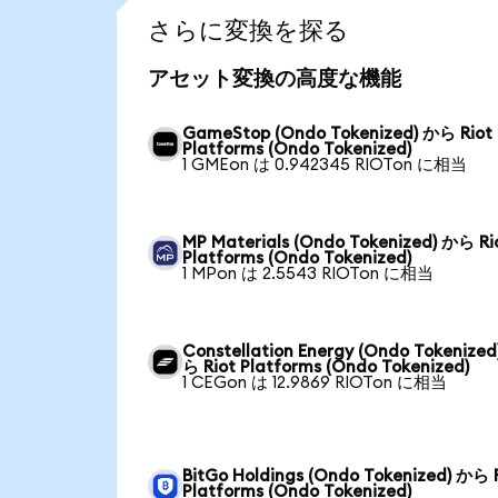
さらに変換を探る
アセット変換の高度な機能
GameStop (Ondo Tokenized) から Riot
Platforms (Ondo Tokenized)
1 GMEon は 0.942345 RIOTon に相当
MP Materials (Ondo Tokenized) から Ri
Platforms (Ondo Tokenized)
1 MPon は 2.5543 RIOTon に相当
Constellation Energy (Ondo Tokenized
ら Riot Platforms (Ondo Tokenized)
1 CEGon は 12.9869 RIOTon に相当
BitGo Holdings (Ondo Tokenized) から 
Platforms (Ondo Tokenized)