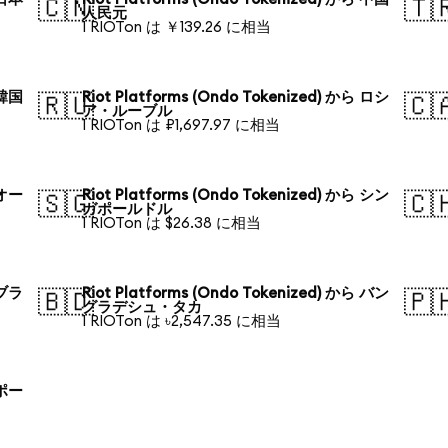
🇨🇳
🇹
人民元
1 RIOTon は ￥139.26 に相当
 韓国
Riot Platforms (Ondo Tokenized) から ロシ
🇷🇺
🇨
ア・ルーブル
1 RIOTon は ₽1,697.97 に相当
 オー
Riot Platforms (Ondo Tokenized) から シン
🇸🇬
🇨
ガポールドル
1 RIOTon は $26.38 に相当
 ブラ
Riot Platforms (Ondo Tokenized) から バン
🇧🇩
🇵
グラデシュ・タカ
1 RIOTon は ৳2,547.35 に相当
 ポー