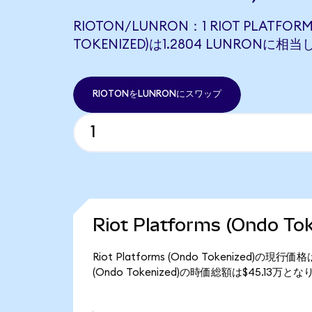
RIOTON/LUNRON：1 RIOT PLATFORM
TOKENIZED)は1.2804 LUNRONに相
RIOTONをLUNRONにスワップ
Riot Platforms (Ondo 
Riot Platforms (Ondo Tokenized)の現
(Ondo Tokenized)の時価総額は$45.13万と