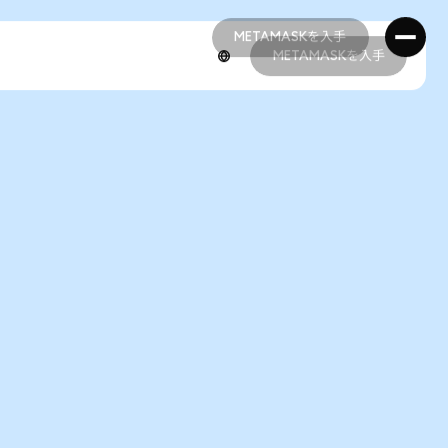
METAMASKを入手
METAMASKを入手
METAMASKを入手
METAMASKを入手