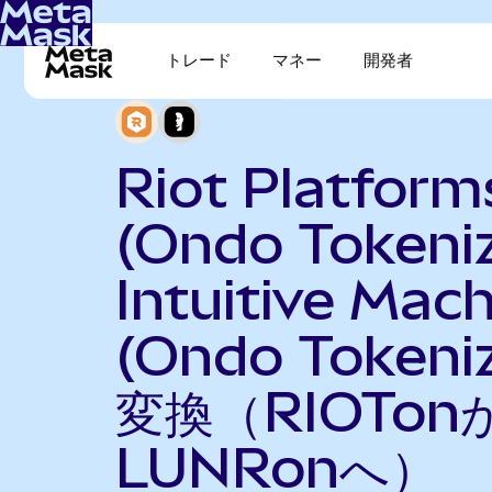
トレード
マネー
開発者
Riot Platform
(Ondo Tokeni
Intuitive Mac
(Ondo Tokeni
変換（RIOTon
LUNRonへ）