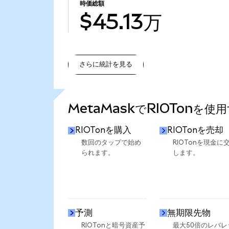
時価総額
$45.13万
さらに統計を見る
さらに統計を見る
MetaMaskでRIOTonを使
RIOTonを購入
RIOTonを売却
数回のタップで始め
RIOTonを現金に
られます。
します。
予測
無期限先物
RIOTonと暗号資産予
最大50倍のレバレ