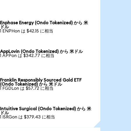
Enphase Energy (Ondo Tokenized) から 米
ドル
1 ENPHon は $42.15 に相当
AppLovin (Ondo Tokenized) から 米ドル
1 APPon は $342.77 に相当
Franklin Responsibly Sourced Gold ETF
(Ondo Tokenized) から 米ドル
1 FGDLon は $57.72 に相当
Intuitive Surgical (Ondo Tokenized) から 米
ドル
1 ISRGon は $379.43 に相当