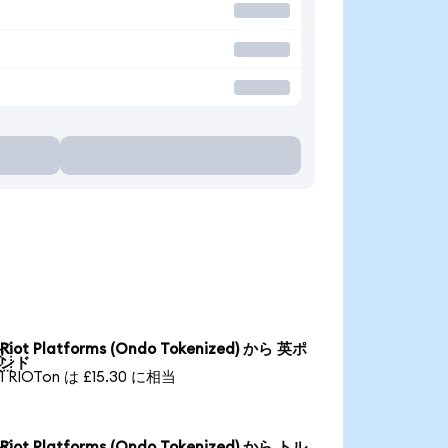
Riot Platforms (Ondo Tokenized) から 英ポ

ンド
1 RIOTon は £15.30 に相当
Riot Platforms (Ondo Tokenized) から トル