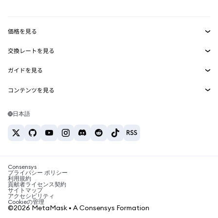
mUSD
新規
ダッシュボード
トランザクションシールド
収益化
Smart Accounts Kit
Agent Wallet
新規
価格を見る
埋め込みウォレット
Snaps
ビットコインの価格
交換レートを見る
MetaMask Connect
イーサリアムの価格
報酬
新規
BTC→USD
Solanaの価格
ガイドを見る
Snaps
セキュリティ
ETH→USD
BTCの購入
Shiba Inuの価格
USDT→INR
コンテンツを見る
Web3サービス
サポート
ETHの購入
Pepeの価格
ビットコインウォレット
BTC→USDT
SOLの購入
キャリア
Tetherの価格
Solanaウォレット
日本語
BTC→INR
PEPEの購入
お問い合わせ
USDCの価格
おすすめの暗号資産カード
ETH→USDT
USDTの購入
Chanlinkの価格
おすすめのモバイル暗号資産ウォレット
USDT→PHP
USDCの購入
Polymarketとは？
BTC→EUR
SHIBの購入
Consensys
税制関連ニュース
プライバシー ポリシー
利用規約
BNBの購入
貢献者ライセンス契約
暗号資産の購入方法は？
サイトマップ
アクセシビリティ
ビットコインを売るには？
Cookieの管理
©2026 MetaMask • A Consensys Formation