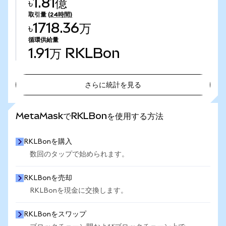
৳1.81億
取引量
(24時間)
৳1718.36万
循環供給量
1.91万
RKLBon
さらに統計を見る
さらに統計を見る
MetaMaskでRKLBonを使用する方法
RKLBonを購入
数回のタップで始められます。
RKLBonを売却
RKLBonを現金に交換します。
RKLBonをスワップ