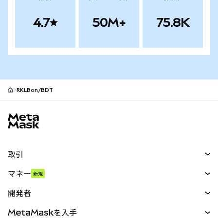
4.7
50M+
75.8K
RKLBon/BDT
MetaMaskサイトフッター
取引
スワップ
マネー
新規
予測
新規
購入
開発者
パーペチュアル
新規
カード
ドキュメントを表示
MetaMaskを入手
RWA