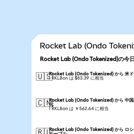
Rocket Lab (Ondo T
Rocket Lab (Ondo Tokenized
Rocket Lab (Ondo Tokenized) から 米
🇺🇸
1 RKLBon は $83.39 に相当
Rocket Lab (Ondo Tokenized) から 
🇨🇳
元
1 RKLBon は ￥562.64 に相当
Rocket Lab (Ondo Tokenized) から 
🇷🇺
ルーブル