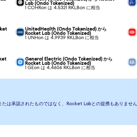
Lab (Ondo Tokenized)
1 COHRon は 4.5321 RKLBon に相当
ket
UnitedHealth (Ondo Tokenized) から
Rocket Lab (Ondo Tokenized)
1 UNHon は 4.9939 RKLBon に相当
ket
General Electric (Ondo Tokenized) から
Rocket Lab (Ondo Tokenized)
1 GEon は 4.4606 RKLBon に相当
援、または承認されたものではなく、Rocket Labとの提携もあり