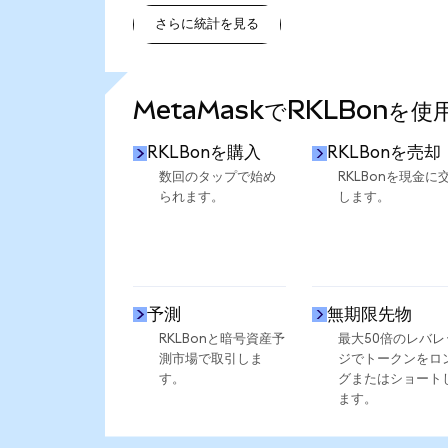
さらに統計を見る
さらに統計を見る
MetaMaskでRKLBonを
RKLBonを購入
RKLBonを売却
数回のタップで始め
RKLBonを現金に
られます。
します。
予測
無期限先物
RKLBonと暗号資産予
最大50倍のレバレ
測市場で取引しま
ジでトークンをロ
す。
グまたはショート
ます。