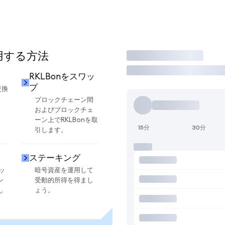
使用する方法
取引
RKLBonをスワッ
プ
交換
ブロックチェーン間
およびブロックチェ
ーン上でRKLBonを取
15分
30分
引します。
ステーキング
ッ
暗号資産を運用して
ン
受動的所得を得まし
し
ょう。