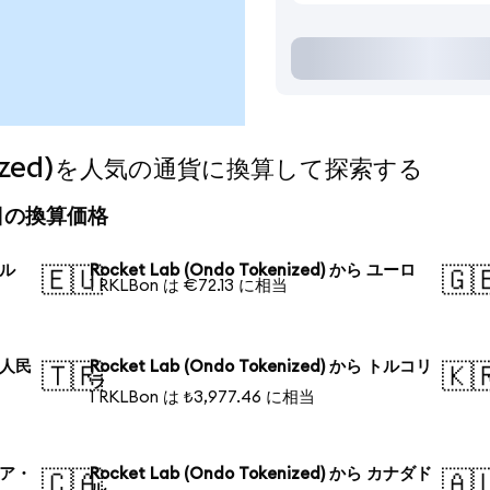
okenized)を人気の通貨に換算して探索する
)の今日の換算価格
ドル
Rocket Lab (Ondo Tokenized) から ユーロ
🇪🇺
🇬
1 RKLBon は €72.13 に相当
中国人民
Rocket Lab (Ondo Tokenized) から トルコリ
🇹🇷
🇰
ラ
1 RKLBon は ₺3,977.46 に相当
ロシア・
Rocket Lab (Ondo Tokenized) から カナダド
🇨🇦
🇦
ル