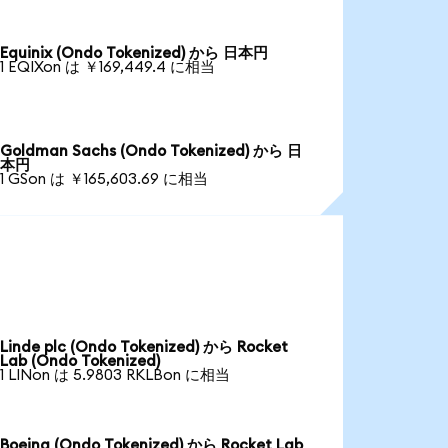
Equinix (Ondo Tokenized) から 日本円
1 EQIXon は ￥169,449.4 に相当
Goldman Sachs (Ondo Tokenized) から 日
本円
1 GSon は ￥165,603.69 に相当
Linde plc (Ondo Tokenized) から Rocket
Lab (Ondo Tokenized)
1 LINon は 5.9803 RKLBon に相当
Boeing (Ondo Tokenized) から Rocket Lab