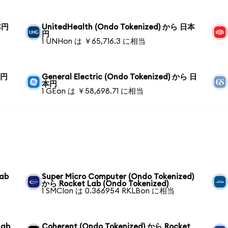
本円
UnitedHealth (Ondo Tokenized) から 日本
円
1 UNHon は ￥65,716.3 に相当
本円
General Electric (Ondo Tokenized) から 日
本円
1 GEon は ￥58,698.71 に相当
Lab
Super Micro Computer (Ondo Tokenized)
から Rocket Lab (Ondo Tokenized)
1 SMCIon は 0.366954 RKLBon に相当
Lab
Coherent (Ondo Tokenized) から Rocket