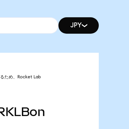
JPY
あるため、Rocket Lab
RKLBon