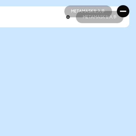
METAMASKを入手
METAMASKを入手
METAMASKを入手
METAMASKを入手