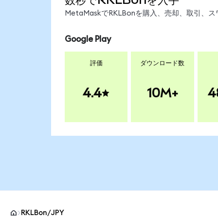
MetaMaskでRKLBonを購入、売却、取
Google Play
評価
ダウンロード数
4.4
10M+
4
RKLBon/JPY