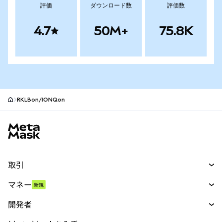
評価
ダウンロード数
評価数
4.7
50M+
75.8K
RKLBon/IONQon
MetaMaskサイトフッター
取引
スワップ
マネー
新規
予測
新規
購入
開発者
パーペチュアル
新規
カード
ドキュメントを表示