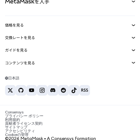
MetaMaskを入手
RWA
mUSD
新規
ダッシュボード
トランザクションシールド
収益化
Smart Accounts Kit
Agent Wallet
新規
価格を見る
埋め込みウォレット
Snaps
ビットコインの価格
交換レートを見る
MetaMask Connect
イーサリアムの価格
報酬
新規
BTC→USD
Solanaの価格
ガイドを見る
Snaps
セキュリティ
ETH→USD
BTCの購入
Shiba Inuの価格
USDT→INR
コンテンツを見る
Web3サービス
サポート
ETHの購入
Pepeの価格
ビットコインウォレット
BTC→USDT
SOLの購入
キャリア
Tetherの価格
Solanaウォレット
日本語
BTC→INR
PEPEの購入
お問い合わせ
USDCの価格
おすすめの暗号資産カード
ETH→USDT
USDTの購入
Chanlinkの価格
おすすめのモバイル暗号資産ウォレット
USDT→PHP
USDCの購入
Polymarketとは？
BTC→EUR
SHIBの購入
Consensys
税制関連ニュース
プライバシー ポリシー
利用規約
BNBの購入
貢献者ライセンス契約
暗号資産の購入方法は？
サイトマップ
アクセシビリティ
ビットコインを売るには？
Cookieの管理
©2026 MetaMask • A Consensys Formation