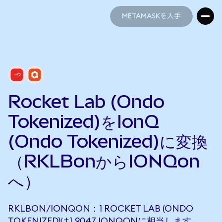
METAMASKを入手
METAMASKを入手
Rocket Lab (Ondo
Tokenized)をIonQ
(Ondo Tokenized)に変換
（RKLBonからIONQon
へ）
RKLBON/IONQON：1 ROCKET LAB (ONDO
TOKENIZED)は1.9047 IONQONに相当します