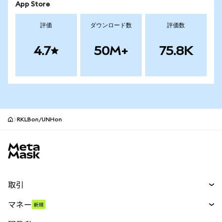
App Store
評価
ダウンロード数
評価数
4.7
50M+
75.8K
RKLBon/UNHon
MetaMaskサイトフッター
取引
スワップ
マネー
新規
予測
新規
購入