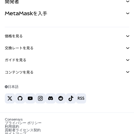
開発者
パーペチュアル
新規
カード
ドキュメントを表示
MetaMaskを入手
RWA
mUSD
新規
ダッシュボード
トランザクションシールド
収益化
Smart Accounts Kit
Agent Wallet
新規
価格を見る
埋め込みウォレット
Snaps
ビットコインの価格
交換レートを見る
MetaMask Connect
イーサリアムの価格
報酬
新規
BTC→USD
Solanaの価格
ガイドを見る
Snaps
セキュリティ
ETH→USD
BTCの購入
Shiba Inuの価格
USDT→INR
コンテンツを見る
Web3サービス
サポート
ETHの購入
Pepeの価格
ビットコインウォレット
BTC→USDT
SOLの購入
キャリア
Tetherの価格
Solanaウォレット
日本語
BTC→INR
PEPEの購入
お問い合わせ
USDCの価格
おすすめの暗号資産カード
ETH→USDT
USDTの購入
Chanlinkの価格
おすすめのモバイル暗号資産ウォレット
USDT→PHP
USDCの購入
Polymarketとは？
BTC→EUR
SHIBの購入
Consensys
税制関連ニュース
プライバシー ポリシー
利用規約
BNBの購入
貢献者ライセンス契約
暗号資産の購入方法は？
サイトマップ