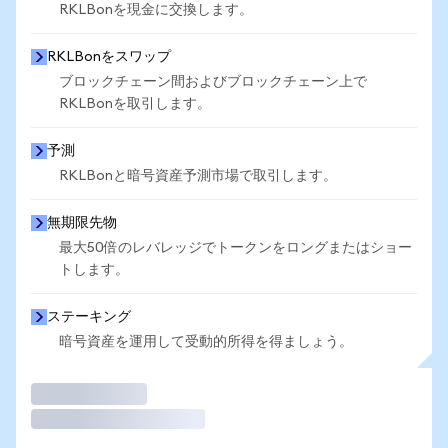
RKLBonを現金に交換します。
RKLBonをスワップ
ブロックチェーン間およびブロックチェーン上で
RKLBonを取引します。
予測
RKLBonと暗号資産予測市場で取引します。
無期限先物
最大50倍のレバレッジでトークンをロングまたはショー
トします。
ステーキング
暗号資産を運用して受動的所得を得ましょう。
取引