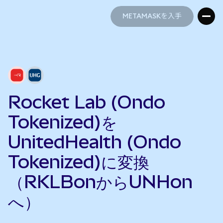
METAMASKを入手
METAMASKを入手
Rocket Lab (Ondo
Tokenized)を
UnitedHealth (Ondo
Tokenized)に変換
（RKLBonからUNHon
へ）