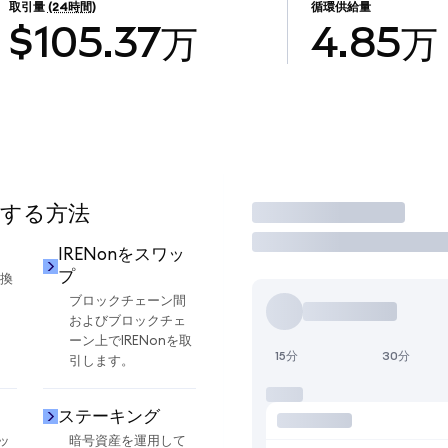
取引量
(24時間)
循環供給量
$105.37万
4.85万
用する方法
取引
IRENonをスワッ
プ
交換
ブロックチェーン間
およびブロックチェ
ーン上でIRENonを取
15分
30分
引します。
ステーキング
ッ
暗号資産を運用して