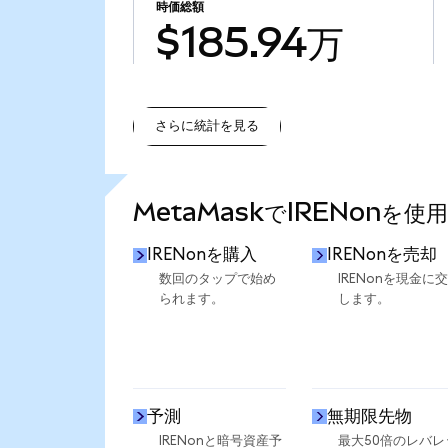
時価総額
$185.94万
さらに統計を見る
さらに統計を見る
MetaMaskでIRENonを使
IRENonを購入
IRENonを売却
数回のタップで始め
IRENonを現金に
られます。
します。
予測
無期限先物
IRENonと暗号資産予
最大50倍のレバレ