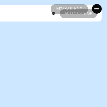
METAMASKを入手
METAMASKを入手
METAMASKを入手
METAMASKを入手