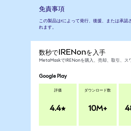
免責事項
この製品はrによって発行、後援、または承認
れます。
数秒でIRENonを入手
MetaMaskでIRENonを購入、売却、取
Google Play
評価
ダウンロード数
4.4
10M+
4