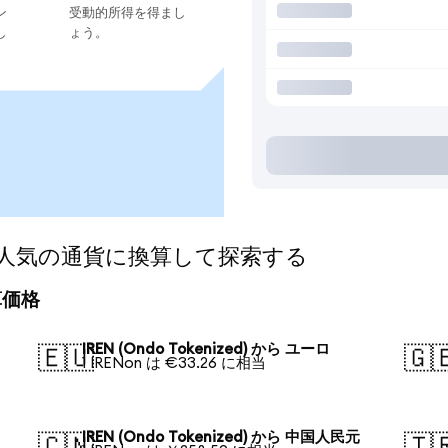
ン
受動的所得を得まし
し
ょう。
ed)を人気の通貨に換算して探索する
換算価格
IREN (Ondo Tokenized) から ユーロ
🇪🇺
🇬
1 IRENon は €33.26 に相当
IREN (Ondo Tokenized) から 中国人民元
🇨🇳
🇹