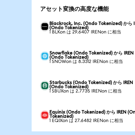
アセット変換の高度な機能
Blackrock, Inc. (Ondo Tokenized) から 
(Ondo Tokenized)
1 BLKon は 29.6407 IRENon に相当
Snowflake (Ondo Tokenized) から IREN
(Ondo Tokenized)
1 SNOWon は 8.3312 IRENon に相当
Starbucks (Ondo Tokenized) から IREN
(Ondo Tokenized)
1 SBUXon は 2.7735 IRENon に相当
Equinix (Ondo Tokenized) から IREN (O
Tokenized)
1 EQIXon は 27.6482 IRENon に相当