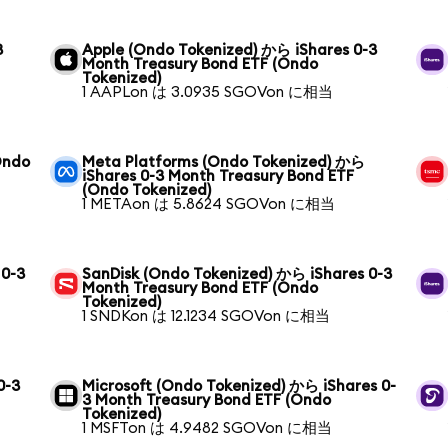
3
Apple (Ondo Tokenized) から iShares 0-3
Month Treasury Bond ETF (Ondo
Tokenized)
1 AAPLon は 3.0935 SGOVon に相当
Ondo
Meta Platforms (Ondo Tokenized) から
iShares 0-3 Month Treasury Bond ETF
(Ondo Tokenized)
1 METAon は 5.8624 SGOVon に相当
 0-3
SanDisk (Ondo Tokenized) から iShares 0-3
Month Treasury Bond ETF (Ondo
Tokenized)
1 SNDKon は 12.1234 SGOVon に相当
0-3
Microsoft (Ondo Tokenized) から iShares 0-
3 Month Treasury Bond ETF (Ondo
Tokenized)
1 MSFTon は 4.9482 SGOVon に相当