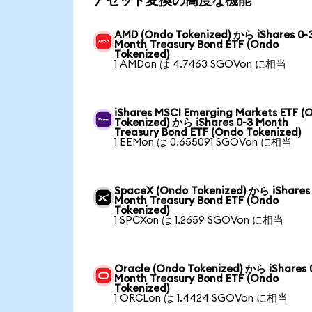
アセット変換の高度な機能
AMD (Ondo Tokenized) から iShares 0-
Month Treasury Bond ETF (Ondo
Tokenized)
1 AMDon は 4.7463 SGOVon に相当
iShares MSCI Emerging Markets ETF (
Tokenized) から iShares 0-3 Month
Treasury Bond ETF (Ondo Tokenized)
1 EEMon は 0.655091 SGOVon に相当
SpaceX (Ondo Tokenized) から iShares
Month Treasury Bond ETF (Ondo
Tokenized)
1 SPCXon は 1.2659 SGOVon に相当
Oracle (Ondo Tokenized) から iShares 
Month Treasury Bond ETF (Ondo
Tokenized)
1 ORCLon は 1.4424 SGOVon に相当