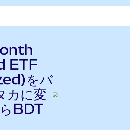
Month
d ETF
ized)をバ
タカに変
らBDT