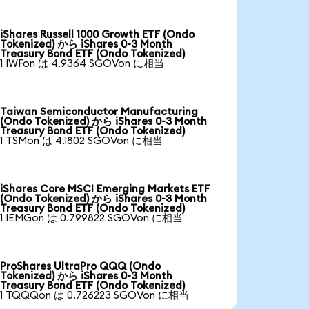
iShares Russell 1000 Growth ETF (Ondo
Tokenized) から iShares 0-3 Month
Treasury Bond ETF (Ondo Tokenized)
1 IWFon は 4.9364 SGOVon に相当
Taiwan Semiconductor Manufacturing
(Ondo Tokenized) から iShares 0-3 Month
Treasury Bond ETF (Ondo Tokenized)
1 TSMon は 4.1802 SGOVon に相当
iShares Core MSCI Emerging Markets ETF
(Ondo Tokenized) から iShares 0-3 Month
Treasury Bond ETF (Ondo Tokenized)
1 IEMGon は 0.799822 SGOVon に相当
ProShares UltraPro QQQ (Ondo
Tokenized) から iShares 0-3 Month
Treasury Bond ETF (Ondo Tokenized)
1 TQQQon は 0.726223 SGOVon に相当