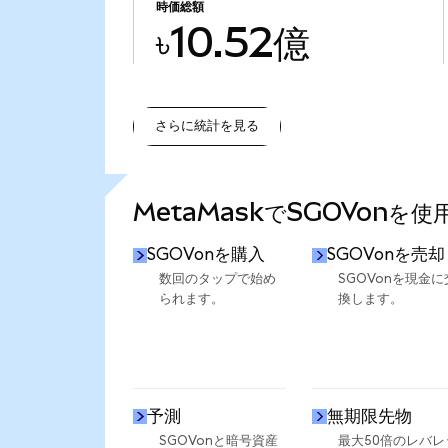
時価総額
৳10.52億
さらに統計を見る
さらに統計を見る
MetaMaskでSGOVonを
SGOVonを購入
SGOVonを売却
数回のタップで始め
SGOVonを現金に
られます。
換します。
予測
無期限先物
SGOVonと暗号資産
最大50倍のレバレ