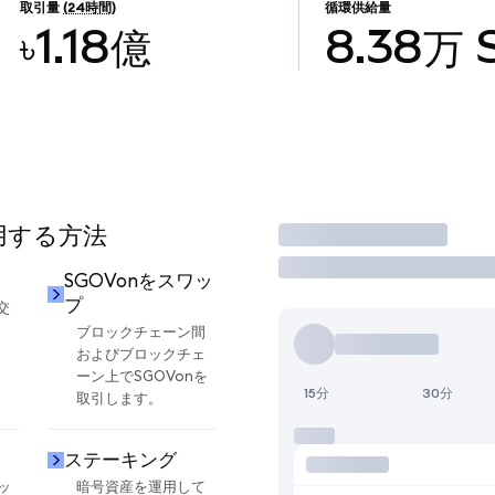
取引量
(24時間)
循環供給量
৳1.18億
8.38万
使用する方法
取引
SGOVonをスワッ
プ
交
ブロックチェーン間
およびブロックチェ
ーン上でSGOVonを
15分
30分
取引します。
ステーキング
ッ
暗号資産を運用して