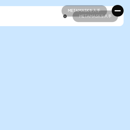
METAMASKを入手
METAMASKを入手
METAMASKを入手
METAMASKを入手