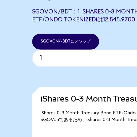
SGOVON/BDT：1 ISHARES 0-3 MONT
ETF (ONDO TOKENIZED)は12,545.9
SGOVONをBDTにスワップ
iShares 0-3 Month Tre
iShares 0-3 Month Treasury Bond ET
SGOVonであるため、iShares 0-3 Month Tre