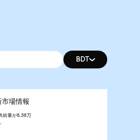
BDT
の最新市場情報
流通供給量が8.38万
す。