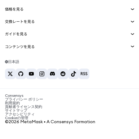
収益化
Smart Accounts Kit
Agent Wallet
新規
価格を見る
埋め込みウォレット
Snaps
ビットコインの価格
交換レートを見る
MetaMask Connect
イーサリアムの価格
報酬
新規
BTC→USD
Solanaの価格
ガイドを見る
Snaps
セキュリティ
ETH→USD
BTCの購入
Shiba Inuの価格
USDT→INR
コンテンツを見る
Web3サービス
サポート
ETHの購入
Pepeの価格
ビットコインウォレット
BTC→USDT
SOLの購入
キャリア
Tetherの価格
Solanaウォレット
日本語
BTC→INR
PEPEの購入
お問い合わせ
USDCの価格
おすすめの暗号資産カード
ETH→USDT
USDTの購入
Chanlinkの価格
おすすめのモバイル暗号資産ウォレット
USDT→PHP
USDCの購入
Polymarketとは？
BTC→EUR
SHIBの購入
Consensys
税制関連ニュース
プライバシー ポリシー
利用規約
BNBの購入
貢献者ライセンス契約
暗号資産の購入方法は？
サイトマップ
アクセシビリティ
ビットコインを売るには？
Cookieの管理
©2026 MetaMask • A Consensys Formation