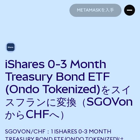
METAMASKを入手
METAMASKを入手
iShares 0-3 Month
Treasury Bond ETF
(Ondo Tokenized)をスイ
スフランに変換（SGOVon
からCHFへ）
SGOVON/CHF：1 ISHARES 0-3 MONTH
TREASURY BOND ETF (ONDO TOKENIZED)は