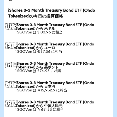
iShares 0-3 Month Treasury Bond ETF (Ondo
Tokenized)の今日の換算価格
iShares 0-3 Month Treasury Bond ETF (Ondo
🇺🇸
Tokenized) から 米ドル
1 SGOVon は $100.96 に相当
iShares 0-3 Month Treasury Bond ETF (Ondo
🇪🇺
Tokenized) から ユーロ
1 SGOVon は €87.36 に相当
iShares 0-3 Month Treasury Bond ETF (Ondo
🇬🇧
Tokenized) から 英ポンド
1 SGOVon は £74.98 に相当
iShares 0-3 Month Treasury Bond ETF (Ondo
🇯🇵
Tokenized) から 日本円
1 SGOVon は ￥15,932.9 に相当
iShares 0-3 Month Treasury Bond ETF (Ondo
🇨🇳
Tokenized) から 中国人民元
1 SGOVon は ￥681.23 に相当