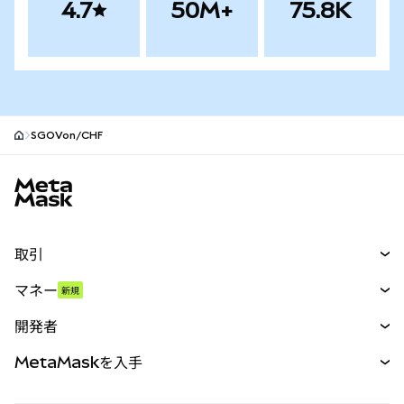
4.7
50M+
75.8K
SGOVon/CHF
MetaMaskサイトフッター
取引
スワップ
マネー
新規
予測
新規
購入
開発者
パーペチュアル
新規
カード
ドキュメントを表示
MetaMaskを入手
RWA
mUSD
新規
ダッシュボード
トランザクションシールド