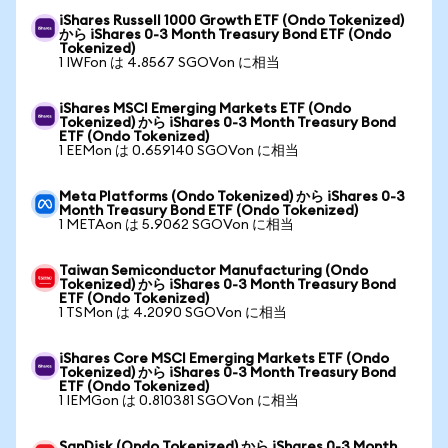
iShares Russell 1000 Growth ETF (Ondo Tokenized)
から iShares 0-3 Month Treasury Bond ETF (Ondo
Tokenized)
1 IWFon は 4.8567 SGOVon に相当
iShares MSCI Emerging Markets ETF (Ondo
Tokenized) から iShares 0-3 Month Treasury Bond
ETF (Ondo Tokenized)
1 EEMon は 0.659140 SGOVon に相当
Meta Platforms (Ondo Tokenized) から iShares 0-3
Month Treasury Bond ETF (Ondo Tokenized)
1 METAon は 5.9062 SGOVon に相当
Taiwan Semiconductor Manufacturing (Ondo
Tokenized) から iShares 0-3 Month Treasury Bond
ETF (Ondo Tokenized)
1 TSMon は 4.2090 SGOVon に相当
iShares Core MSCI Emerging Markets ETF (Ondo
Tokenized) から iShares 0-3 Month Treasury Bond
ETF (Ondo Tokenized)
1 IEMGon は 0.810381 SGOVon に相当
SanDisk (Ondo Tokenized) から iShares 0-3 Month