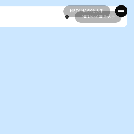
METAMASKを入手
METAMASKを入手
METAMASKを入手
METAMASKを入手