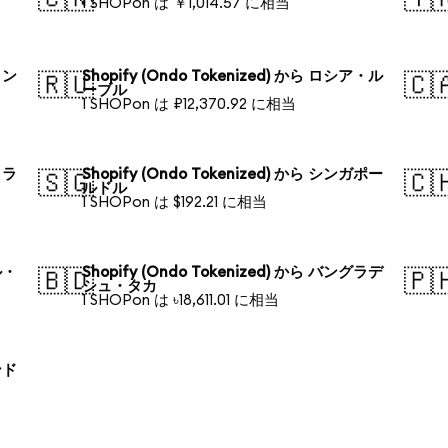
1 SHOPon は ￥1,014.57 に相当
ォン
Shopify (Ondo Tokenized) から ロシア・ル
🇷🇺
🇨
ーブル
1 SHOPon は ₽12,370.92 に相当
トラ
Shopify (Ondo Tokenized) から シンガポー
🇸🇬
🇨
ルドル
1 SHOPon は $192.21 に相当
ル・
Shopify (Ondo Tokenized) から バングラデ
🇧🇩
🇵
シュ・タカ
1 SHOPon は ৳18,611.01 に相当
ンド