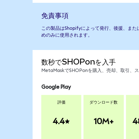
免責事項
この製品はShopifyによって発行、後援、ま
めのみに使用されます。
数秒でSHOPonを入手
MetaMaskでSHOPonを購入、売却、取
Google Play
評価
ダウンロード数
4.4
10M+
4