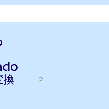
o
ndo
変換
ら