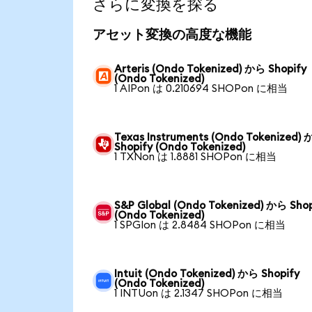
さらに変換を探る
アセット変換の高度な機能
Arteris (Ondo Tokenized) から Shopify
(Ondo Tokenized)
1 AIPon は 0.210694 SHOPon に相当
Texas Instruments (Ondo Tokenized)
Shopify (Ondo Tokenized)
1 TXNon は 1.8881 SHOPon に相当
S&P Global (Ondo Tokenized) から Shop
(Ondo Tokenized)
1 SPGIon は 2.8484 SHOPon に相当
Intuit (Ondo Tokenized) から Shopify
(Ondo Tokenized)
1 INTUon は 2.1347 SHOPon に相当