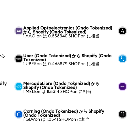
Applied Optoelectronics (Ondo Tokenized)
から Shopify (Ondo Tokenized)
1 AAOIon は 0.858340 SHOPon に相当
 から
Uber (Ondo Tokenized) から Shopify (Ondo
Tokenized)
1 UBERon は 0.466879 SHOPon に相当
ify
MercadoLibre (Ondo Tokenized) から
Shopify (Ondo Tokenized)
1 MELIon は 11.8314 SHOPon に相当
Corning (Ondo Tokenized) から Shopify
(Ondo Tokenized)
1 GLWon は 1.0541 SHOPon に相当