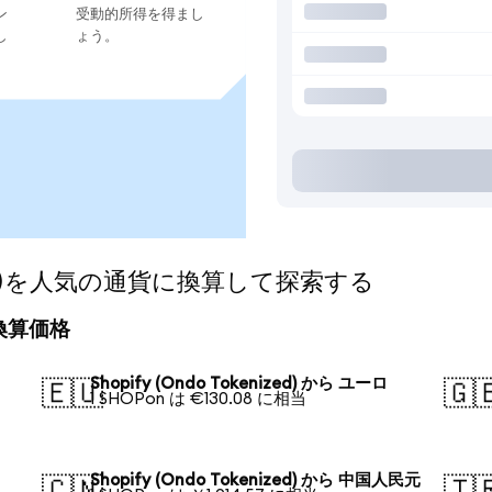
ン
受動的所得を得まし
し
ょう。
nized)を人気の通貨に換算して探索する
日の換算価格
Shopify (Ondo Tokenized) から ユーロ
🇪🇺
🇬
1 SHOPon は €130.08 に相当
Shopify (Ondo Tokenized) から 中国人民元
🇨🇳
🇹