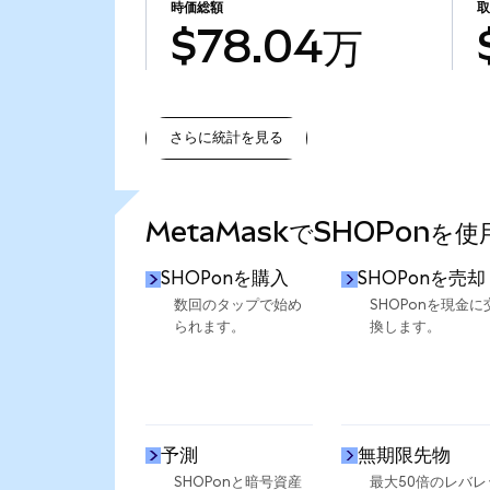
時価総額
$78.04万
さらに統計を見る
さらに統計を見る
MetaMaskでSHOPonを
SHOPonを購入
SHOPonを売却
数回のタップで始め
SHOPonを現金に
られます。
換します。
予測
無期限先物
SHOPonと暗号資産
最大50倍のレバレ