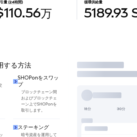
取引量
(24時間)
循環供給量
$110.56万
5189.93
使用する方法
取引
SHOPonをスワッ
プ
交
ブロックチェーン間
およびブロックチェ
ーン上でSHOPonを
15分
30分
取引します。
ステーキング
ッ
暗号資産を運用して