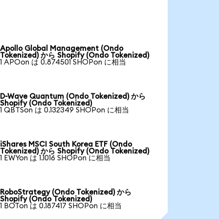
Apollo Global Management (Ondo
Tokenized) から Shopify (Ondo Tokenized)
1 APOon は 0.874501 SHOPon に相当
D-Wave Quantum (Ondo Tokenized) から
Shopify (Ondo Tokenized)
1 QBTSon は 0.132349 SHOPon に相当
iShares MSCI South Korea ETF (Ondo
Tokenized) から Shopify (Ondo Tokenized)
1 EWYon は 1.1016 SHOPon に相当
RoboStrategy (Ondo Tokenized) から
Shopify (Ondo Tokenized)
1 BOTon は 0.187417 SHOPon に相当