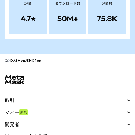
評価
ダウンロード数
評価数
4.7
50M+
75.8K
DASHon/SHOPon
MetaMaskサイトフッター
取引
スワップ
マネー
新規
予測
新規
購入
開発者
パーペチュアル
新規
カード
ドキュメントを表示