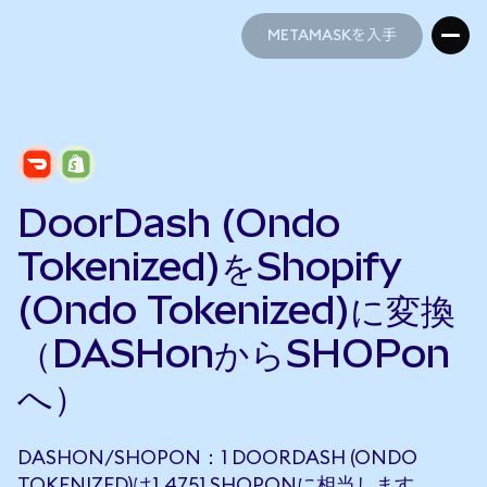
METAMASKを入手
METAMASKを入手
DoorDash (Ondo
Tokenized)をShopify
(Ondo Tokenized)に変換
（DASHonからSHOPon
へ）
DASHON/SHOPON：1 DOORDASH (ONDO
TOKENIZED)は1.4751 SHOPONに相当します