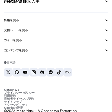
MetaMaskを入手
RWA
mUSD
新規
ダッシュボード
トランザクションシールド
収益化
Smart Accounts Kit
Agent Wallet
新規
価格を見る
埋め込みウォレット
Snaps
ビットコインの価格
交換レートを見る
MetaMask Connect
イーサリアムの価格
報酬
新規
BTC→USD
Solanaの価格
ガイドを見る
Snaps
セキュリティ
ETH→USD
BTCの購入
Shiba Inuの価格
USDT→INR
コンテンツを見る
Web3サービス
サポート
ETHの購入
Pepeの価格
ビットコインウォレット
BTC→USDT
SOLの購入
キャリア
Tetherの価格
Solanaウォレット
日本語
BTC→INR
PEPEの購入
お問い合わせ
USDCの価格
おすすめの暗号資産カード
ETH→USDT
USDTの購入
Chanlinkの価格
おすすめのモバイル暗号資産ウォレット
USDT→PHP
USDCの購入
Polymarketとは？
BTC→EUR
SHIBの購入
Consensys
税制関連ニュース
プライバシー ポリシー
利用規約
BNBの購入
貢献者ライセンス契約
暗号資産の購入方法は？
サイトマップ
アクセシビリティ
ビットコインを売るには？
Cookieの管理
©2026 MetaMask • A Consensys Formation