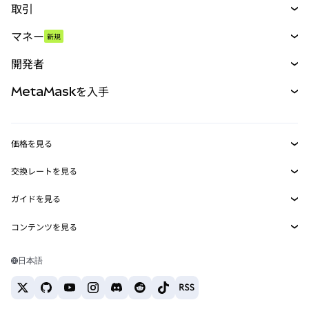
取引
スワップ
マネー
新規
予測
新規
購入
開発者
パーペチュアル
新規
カード
ドキュメントを表示
MetaMaskを入手
RWA
mUSD
新規
ダッシュボード
トランザクションシールド
収益化
Smart Accounts Kit
Agent Wallet
新規
価格を見る
埋め込みウォレット
Snaps
ビットコインの価格
交換レートを見る
MetaMask Connect
イーサリアムの価格
報酬
新規
BTC→USD
Solanaの価格
ガイドを見る
Snaps
セキュリティ
ETH→USD
BTCの購入
Shiba Inuの価格
USDT→INR
コンテンツを見る
Web3サービス
サポート
ETHの購入
Pepeの価格
ビットコインウォレット
BTC→USDT
SOLの購入
キャリア
Tetherの価格
Solanaウォレット
日本語
BTC→INR
PEPEの購入
お問い合わせ
USDCの価格
おすすめの暗号資産カード
ETH→USDT
USDTの購入
Chanlinkの価格
おすすめのモバイル暗号資産ウォレット
USDT→PHP