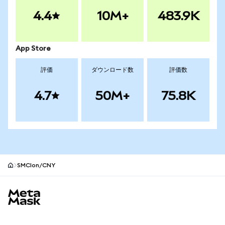
4.4
10M+
483.9K
App Store
評価
ダウンロード数
評価数
4.7
50M+
75.8K
SMCIon/CNY
MetaMaskサイトフッター