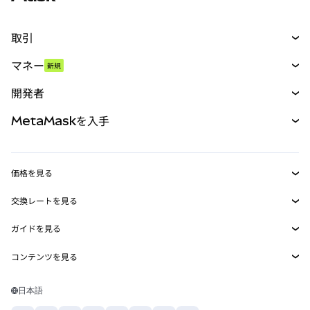
取引
スワップ
マネー
新規
予測
新規
購入
開発者
パーペチュアル
新規
カード
ドキュメントを表示
MetaMaskを入手
RWA
mUSD
新規
ダッシュボード
トランザクションシールド
収益化
Smart Accounts Kit
Agent Wallet
新規
価格を見る
埋め込みウォレット
Snaps
ビットコインの価格
交換レートを見る
MetaMask Connect
イーサリアムの価格
報酬
新規
BTC→USD
Solanaの価格
ガイドを見る
Snaps
セキュリティ
ETH→USD
BTCの購入
Shiba Inuの価格
USDT→INR
コンテンツを見る
Web3サービス
サポート
ETHの購入
Pepeの価格
ビットコインウォレット
BTC→USDT
SOLの購入
キャリア
Tetherの価格
Solanaウォレット
日本語
BTC→INR
PEPEの購入
お問い合わせ