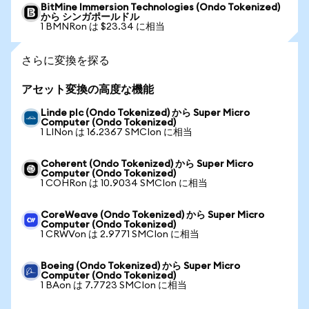
BitMine Immersion Technologies (Ondo Tokenized)
から シンガポールドル
1 BMNRon は $23.34 に相当
さらに変換を探る
アセット変換の高度な機能
Linde plc (Ondo Tokenized) から Super Micro
Computer (Ondo Tokenized)
1 LINon は 16.2367 SMCIon に相当
Coherent (Ondo Tokenized) から Super Micro
Computer (Ondo Tokenized)
1 COHRon は 10.9034 SMCIon に相当
CoreWeave (Ondo Tokenized) から Super Micro
Computer (Ondo Tokenized)
1 CRWVon は 2.9771 SMCIon に相当
Boeing (Ondo Tokenized) から Super Micro
Computer (Ondo Tokenized)
1 BAon は 7.7723 SMCIon に相当