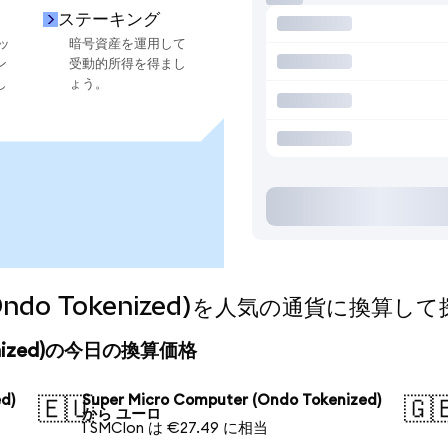
ステーキング
ッ
暗号資産を運用して
ン
受動的所得を得まし
し
ょう。
r (Ondo Tokenized)を人気の通貨に換算し
Tokenized)の今日の換算価格
d)
Super Micro Computer (Ondo Tokenized)
🇪🇺
🇬
から ユーロ
1 SMCIon は €27.49 に相当