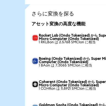
さらに変換を探る
アセット変換の高度な機能
Rocket Lab (Ondo Tokenized) から Sup
Micro Computer (Ondo Tokenized)
1 RKLBon は 2.5768 SMCIon に相当
Boeing (Ondo Tokenized) から Super Mi
Computer (Ondo Tokenized)
1 BAon は 7.3065 SMCIon に相当
Coherent (Ondo Tokenized) から Super
Micro Computer (Ondo Tokenized)
1 COHRon は 11.8921 SMCIon に相当
Goldman Sachs (Ondo Tokenized) から