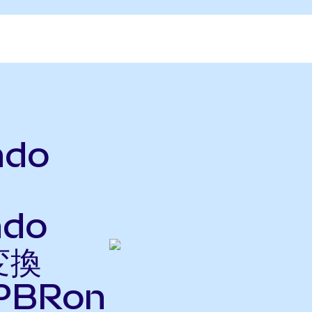
ndo
ndo
変換
PBRon