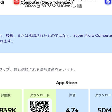
d)
Computer (Ondo Tokenized)
1 EQIXon は 33.7882 SMCIon に相当
よって発行、後援、または承認されたものではなく、Super Micro Co
れます。
引、スワップ。最も信頼される暗号資産ウォレット。
App Store
評価数
ダウンロード
評価
ダウンロー
83.9K
4.7
50M