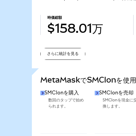
時価総額
$158.01万
さらに統計を見る
さらに統計を見る
MetaMaskでSMCIonを使
SMCIonを購入
SMCIonを売却
数回のタップで始め
SMCIonを現金に
られます。
換します。