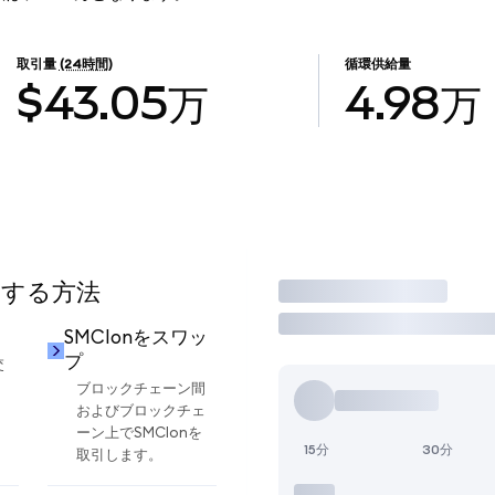
取引量
(24時間)
循環供給量
$43.05万
4.98万
用する方法
取引
SMCIonをスワッ
プ
交
ブロックチェーン間
およびブロックチェ
ーン上でSMCIonを
15分
30分
取引します。