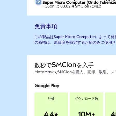
Super Micro Computer (Ondo Tokenize
1 GSon は 33.0214 SMCIon に相当
免責事項
この製品はSuper Micro Computerに
の商標は、原資産を特定するためのみに使用さ
数秒でSMCIonを入手
MetaMaskでSMCIonを購入、売却、取
Google Play
評価
ダウンロード数
4.4
10M+
4