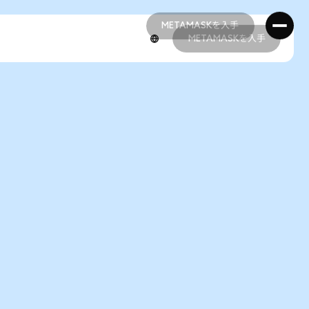
METAMASKを入手
METAMASKを入手
METAMASKを入手
METAMASKを入手