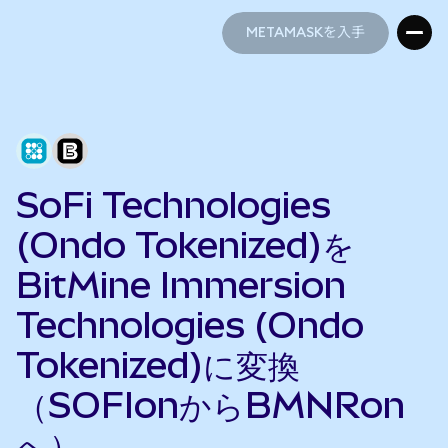
METAMASKを入手
METAMASKを入手
SoFi Technologies
(Ondo Tokenized)を
BitMine Immersion
Technologies (Ondo
Tokenized)に変換
（SOFIonからBMNRon
へ）