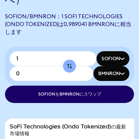
SOFION/BMNRON：1 SOFI TECHNOLOGIES
(ONDO TOKENIZED)は0.989041 BMNRONに相当
します
SOFION
BMNRON
SOFIONをBMNRONにスワップ
SoFi Technologies (Ondo Tokenized)の最新
市場情報