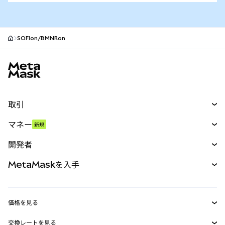
SOFIon/BMNRon
MetaMaskサイトフッター
取引
スワップ
マネー
新規
予測
新規
購入
開発者
パーペチュアル
新規
カード
ドキュメントを表示
MetaMaskを入手
RWA
mUSD
新規
ダッシュボード
トランザクションシールド
収益化
Smart Accounts Kit
Agent Wallet
新規
価格を見る
埋め込みウォレット
Snaps
ビットコインの価格
交換レートを見る