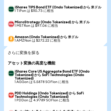
iShares TIPS Bond ETF (Ondo Tokenized) から 米ドル
1 TIPon は $110.73 に相当
MicroStrategy (Ondo Tokenized) から 米ドル
1 MSTRon は $97.06 に相当
Amazon (Ondo Tokenized) から 米ドル
1 AMZNon は $272.22 に相当
さらに変換を探る
アセット変換の高度な機能
iShares Core US Aggregate Bond ETF (Ondo
Tokenized) から SoFi Technologies (Ondo
Tokenized)
1 AGGon は 5.5878 SOFIon に相当
PDD Holdings (Ondo Tokenized) から SoFi
Technologies (Ondo Tokenized)
1 PDDon は 4.9789 SOFIon に相当