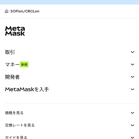
SOFIon/CRCLon
MetaMaskサイトフッター
取引
スワップ
マネー
新規
予測
新規
購入
開発者
パーペチュアル
新規
カード
ドキュメントを表示
MetaMaskを入手
RWA
mUSD
新規
ダッシュボード
トランザクションシールド
収益化
Smart Accounts Kit
Agent Wallet
新規
価格を見る
埋め込みウォレット
Snaps
ビットコインの価格
交換レートを見る
MetaMask Connect
イーサリアムの価格
報酬
新規
BTC→USD
Solanaの価格
ガイドを見る