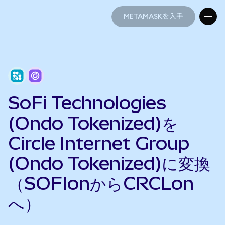
METAMASKを入手
METAMASKを入手
SoFi Technologies
(Ondo Tokenized)を
Circle Internet Group
(Ondo Tokenized)に変換
（SOFIonからCRCLon
へ）