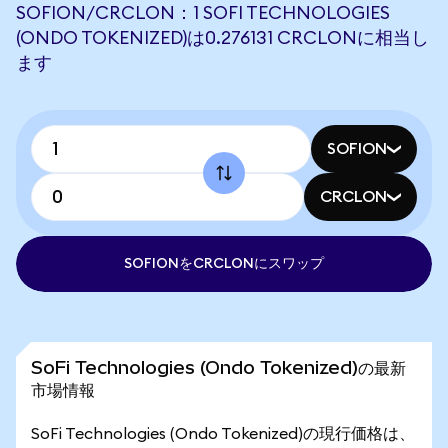
SOFION/CRCLON：1 SOFI TECHNOLOGIES
(ONDO TOKENIZED)は0.276131 CRCLONに相当し
ます
SOFION
CRCLON
SOFIONをCRCLONにスワップ
SoFi Technologies (Ondo Tokenized)の最新
市場情報
SoFi Technologies (Ondo Tokenized)の現行価格は、