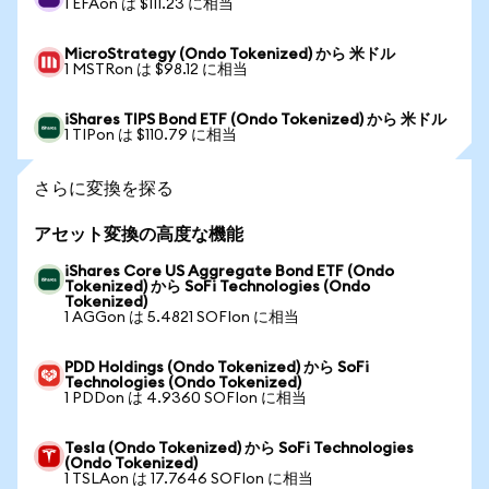
1 EFAon は $111.23 に相当
MicroStrategy (Ondo Tokenized) から 米ドル
1 MSTRon は $98.12 に相当
iShares TIPS Bond ETF (Ondo Tokenized) から 米ドル
1 TIPon は $110.79 に相当
さらに変換を探る
アセット変換の高度な機能
iShares Core US Aggregate Bond ETF (Ondo
Tokenized) から SoFi Technologies (Ondo
Tokenized)
1 AGGon は 5.4821 SOFIon に相当
PDD Holdings (Ondo Tokenized) から SoFi
Technologies (Ondo Tokenized)
1 PDDon は 4.9360 SOFIon に相当
Tesla (Ondo Tokenized) から SoFi Technologies
(Ondo Tokenized)
1 TSLAon は 17.7646 SOFIon に相当