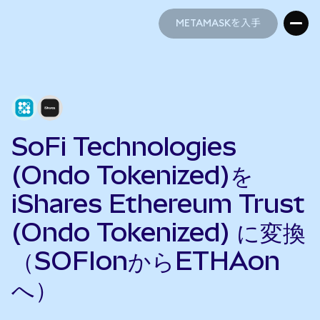
METAMASKを入手
METAMASKを入手
SoFi Technologies
(Ondo Tokenized)を
iShares Ethereum Trust
(Ondo Tokenized) に変換
（SOFIonからETHAon
へ）