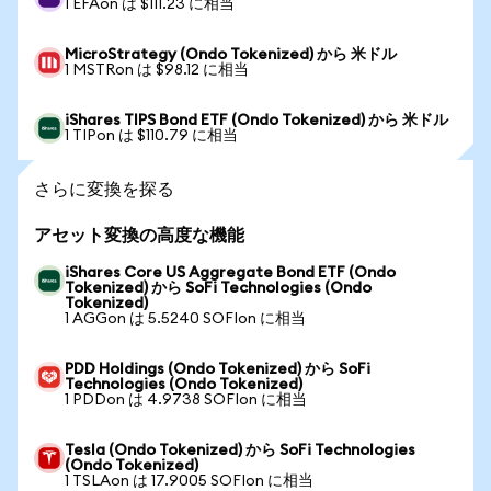
1 EFAon は $111.23 に相当
MicroStrategy (Ondo Tokenized) から 米ドル
1 MSTRon は $98.12 に相当
iShares TIPS Bond ETF (Ondo Tokenized) から 米ドル
1 TIPon は $110.79 に相当
さらに変換を探る
アセット変換の高度な機能
iShares Core US Aggregate Bond ETF (Ondo
Tokenized) から SoFi Technologies (Ondo
Tokenized)
1 AGGon は 5.5240 SOFIon に相当
PDD Holdings (Ondo Tokenized) から SoFi
Technologies (Ondo Tokenized)
1 PDDon は 4.9738 SOFIon に相当
Tesla (Ondo Tokenized) から SoFi Technologies
(Ondo Tokenized)
1 TSLAon は 17.9005 SOFIon に相当