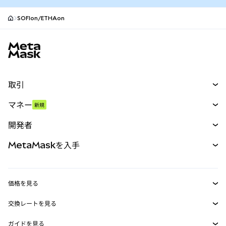
SOFIon/ETHAon
MetaMaskサイトフッター
取引
スワップ
マネー
新規
予測
新規
購入
開発者
パーペチュアル
新規
カード
ドキュメントを表示
MetaMaskを入手
RWA
mUSD
新規
ダッシュボード
トランザクションシールド
収益化
Smart Accounts Kit
Agent Wallet
新規
価格を見る
埋め込みウォレット
Snaps
ビットコインの価格
交換レートを見る
MetaMask Connect
イーサリアムの価格
報酬
新規
BTC→USD
Solanaの価格
ガイドを見る