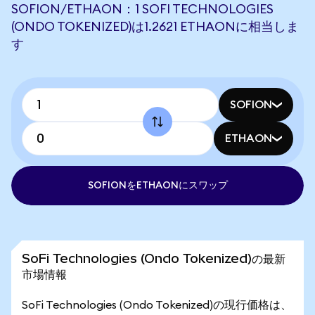
SOFION/ETHAON：1 SOFI TECHNOLOGIES
(ONDO TOKENIZED)は1.2621 ETHAONに相当しま
す
SOFION
ETHAON
SOFIONをETHAONにスワップ
SoFi Technologies (Ondo Tokenized)の最新
市場情報
SoFi Technologies (Ondo Tokenized)の現行価格は、