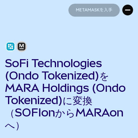
METAMASKを入手
METAMASKを入手
SoFi Technologies
(Ondo Tokenized)を
MARA Holdings (Ondo
Tokenized)に変換
（SOFIonからMARAon
へ）