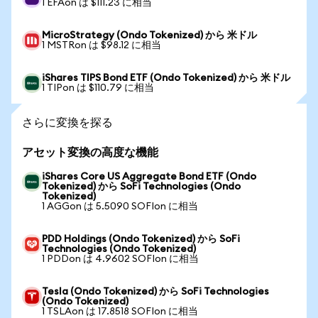
1 EFAon は $111.23 に相当
MicroStrategy (Ondo Tokenized) から 米ドル
1 MSTRon は $98.12 に相当
iShares TIPS Bond ETF (Ondo Tokenized) から 米ドル
1 TIPon は $110.79 に相当
さらに変換を探る
アセット変換の高度な機能
iShares Core US Aggregate Bond ETF (Ondo
Tokenized) から SoFi Technologies (Ondo
Tokenized)
1 AGGon は 5.5090 SOFIon に相当
PDD Holdings (Ondo Tokenized) から SoFi
Technologies (Ondo Tokenized)
1 PDDon は 4.9602 SOFIon に相当
Tesla (Ondo Tokenized) から SoFi Technologies
(Ondo Tokenized)
1 TSLAon は 17.8518 SOFIon に相当