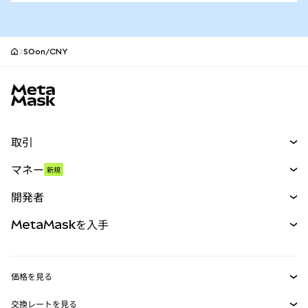
SOon/CNY
MetaMaskサイトフッター
取引
スワップ
マネー
新規
予測
新規
購入
開発者
パーペチュアル
新規
カード
ドキュメントを表示
MetaMaskを入手
RWA
mUSD
新規
ダッシュボード
トランザクションシールド
収益化
Smart Accounts Kit
Agent Wallet
新規
価格を見る
埋め込みウォレット
Snaps
ビットコインの価格
交換レートを見る