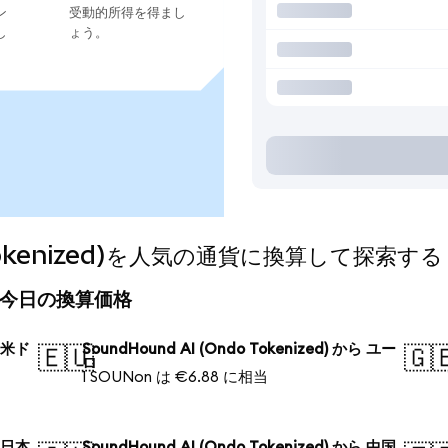
ン
受動的所得を得まし
し
ょう。
o Tokenized)を人気の通貨に換算して探索する
zed)の今日の換算価格
ら 米ド
SoundHound AI (Ondo Tokenized) から ユー
🇪🇺
🇬
ロ
1 SOUNon は €6.88 に相当
ら 日本
SoundHound AI (Ondo Tokenized) から 中国