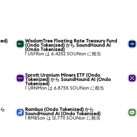
ed)
WisdomTree Floating Rate Treasury Fund
(Ondo Tokenized) から SoundHound AI
(Ondo Tokenized)
1 USFRon は 6.4252 SOUNon に相当
Sprott Uranium Miners ETF (Ondo
Tokenized) から SoundHound AI (Ondo
Tokenized)
1 URNMon は 6.8755 SOUNon に相当
から
Rambus (Ondo Tokenized) から
SoundHound AI (Ondo Tokenized)
1 RMBSon は 12.7711 SOUNon に相当