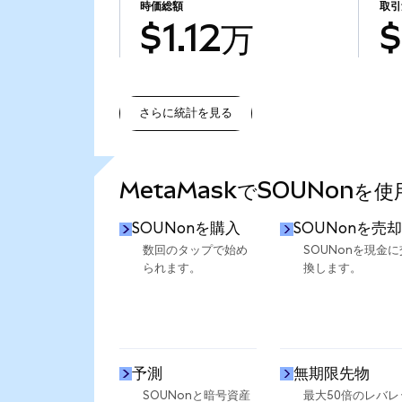
時価総額
取引
$1.12万
$
さらに統計を見る
さらに統計を見る
MetaMaskでSOUNonを
SOUNonを購入
SOUNonを売却
数回のタップで始め
SOUNonを現金に
られます。
換します。
予測
無期限先物
SOUNonと暗号資産
最大50倍のレバレ