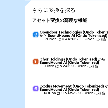
さらに変換を探る
アセット変換の高度な機能
Opendoor Technologies (Ondo Tokeniz
から SoundHound AI (Ondo Tokenized)
1 OPENon は 0.449057 SOUNon に相当
Ichor Holdings (Ondo Tokenized) から
SoundHound AI (Ondo Tokenized)
1 ICHRon は 8.2415 SOUNon に相当
Exodus Movement (Ondo Tokenized) 
SoundHound AI (Ondo Tokenized)
1 EXODon は 0.633962 SOUNon に相当