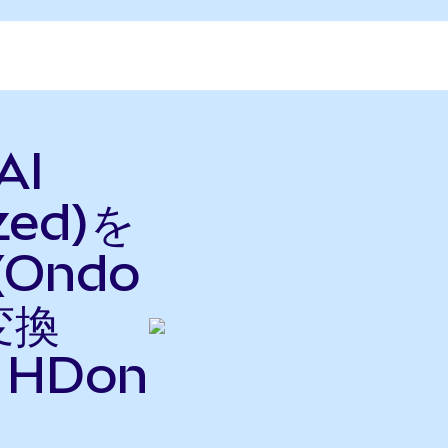
AI
zed)を
(Ondo
変換
HDon