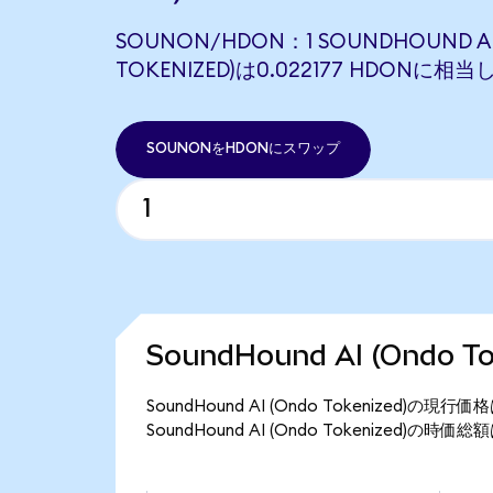
SOUNON/HDON：1 SOUNDHOUND AI
TOKENIZED)は0.022177 HDONに相
SOUNONをHDONにスワップ
SoundHound AI (Ondo 
SoundHound AI (Ondo Tokenized)の
SoundHound AI (Ondo Tokenized)の時