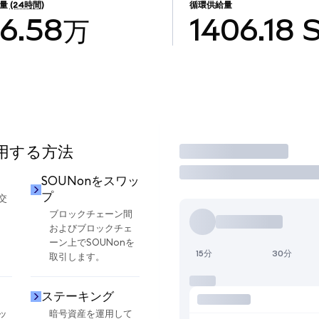
量
(24時間)
循環供給量
6.58万
1406.18
使用する方法
取引
SOUNonをスワッ
プ
交
ブロックチェーン間
およびブロックチェ
ーン上でSOUNonを
15分
30分
取引します。
ステーキング
ッ
暗号資産を運用して