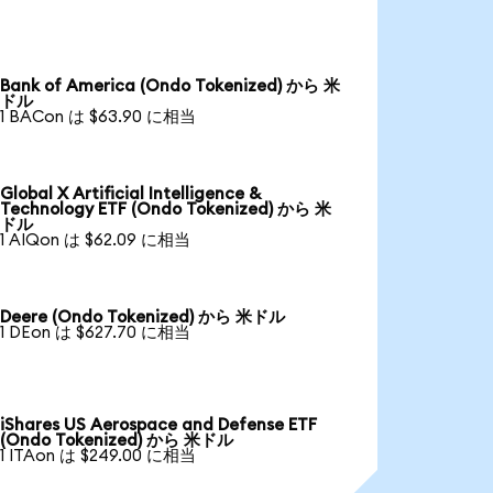
Bank of America (Ondo Tokenized) から 米
ドル
1 BACon は $63.90 に相当
Global X Artificial Intelligence &
Technology ETF (Ondo Tokenized) から 米
ドル
1 AIQon は $62.09 に相当
Deere (Ondo Tokenized) から 米ドル
1 DEon は $627.70 に相当
iShares US Aerospace and Defense ETF
(Ondo Tokenized) から 米ドル
1 ITAon は $249.00 に相当