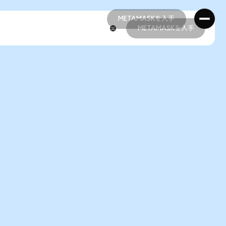
METAMASKを入手
METAMASKを入手
METAMASKを入手
METAMASKを入手