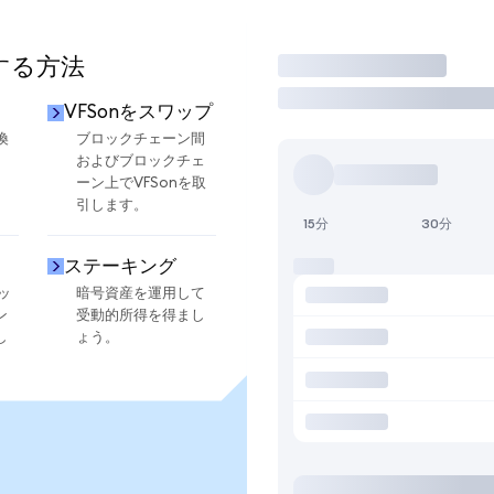
用する方法
取引
VFSonをスワップ
換
ブロックチェーン間
およびブロックチェ
ーン上でVFSonを取
引します。
15分
30分
ステーキング
ッ
暗号資産を運用して
ン
受動的所得を得まし
し
ょう。