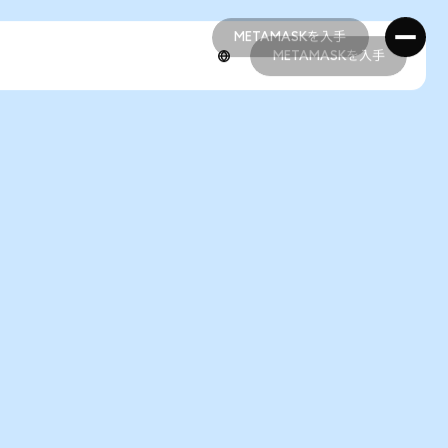
METAMASKを入手
METAMASKを入手
METAMASKを入手
METAMASKを入手