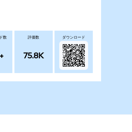
ド数
評価数
ダウンロード
+
75.8K