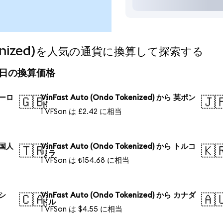
Tokenized)を人気の通貨に換算して探索する
d)の今日の換算価格
 ユーロ
VinFast Auto (Ondo Tokenized) から 英ポン
🇬🇧
🇯
ド
1 VFSon は £2.42 に相当
 中国人
VinFast Auto (Ondo Tokenized) から トルコ
🇹🇷
🇰
リラ
1 VFSon は ₺154.68 に相当
ロシ
VinFast Auto (Ondo Tokenized) から カナダ
🇨🇦
🇦
ドル
1 VFSon は $4.55 に相当