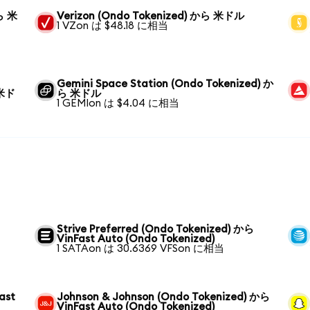
から 米
Verizon (Ondo Tokenized) から 米ドル
1 VZon は $48.18 に相当
Gemini Space Station (Ondo Tokenized) か
 米ド
ら 米ドル
1 GEMIon は $4.04 に相当
Strive Preferred (Ondo Tokenized) から
VinFast Auto (Ondo Tokenized)
1 SATAon は 30.6369 VFSon に相当
ast
Johnson & Johnson (Ondo Tokenized) から
VinFast Auto (Ondo Tokenized)