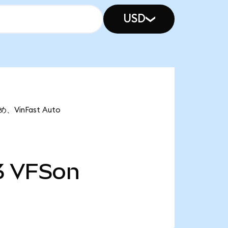
USD
、VinFast Auto
3
VFSon