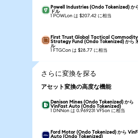
Powell Industries (Ondo Tokenized) 
ドル
1 POWLon は $207.42 に相当
First Trust Global Tactical Commodity
Strategy Fund (Ondo Tokenized) から
ル
1 FTGCon は $28.77 に相当
さらに変換を探る
アセット変換の高度な機能
Denison Mines (Ondo Tokenized) から
VinFast Auto (Ondo Tokenized)
1 DNNon は 0.969231 VFSon に相当
Ford Motor (Ondo Tokenized) から VinF
Auto (Ondo Tokenized)