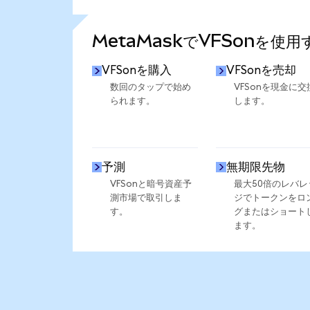
さらに統計を見る
MetaMaskでVFSonを使
VFSonを購入
VFSonを売却
数回のタップで始め
VFSonを現金に交
られます。
します。
予測
無期限先物
VFSonと暗号資産予
最大50倍のレバレ
測市場で取引しま
ジでトークンをロ
す。
グまたはショート
ます。