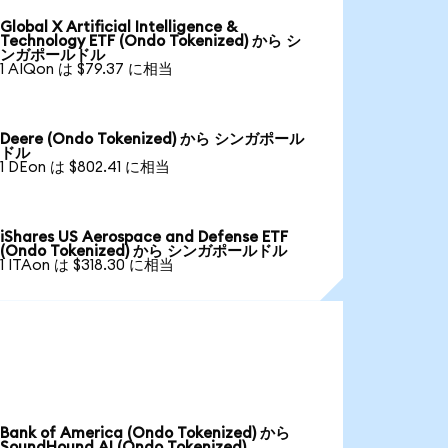
Global X Artificial Intelligence &
Technology ETF (Ondo Tokenized) から シ
ンガポールドル
1 AIQon は $79.37 に相当
Deere (Ondo Tokenized) から シンガポール
ドル
1 DEon は $802.41 に相当
iShares US Aerospace and Defense ETF
(Ondo Tokenized) から シンガポールドル
1 ITAon は $318.30 に相当
Bank of America (Ondo Tokenized) から
SoundHound AI (Ondo Tokenized)