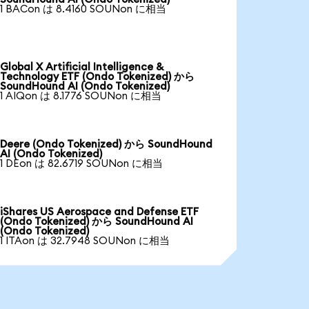
1 BACon は 8.4160 SOUNon に相当
Global X Artificial Intelligence &
Technology ETF (Ondo Tokenized) から
SoundHound AI (Ondo Tokenized)
1 AIQon は 8.1776 SOUNon に相当
Deere (Ondo Tokenized) から SoundHound
AI (Ondo Tokenized)
1 DEon は 82.6719 SOUNon に相当
iShares US Aerospace and Defense ETF
(Ondo Tokenized) から SoundHound AI
(Ondo Tokenized)
1 ITAon は 32.7948 SOUNon に相当