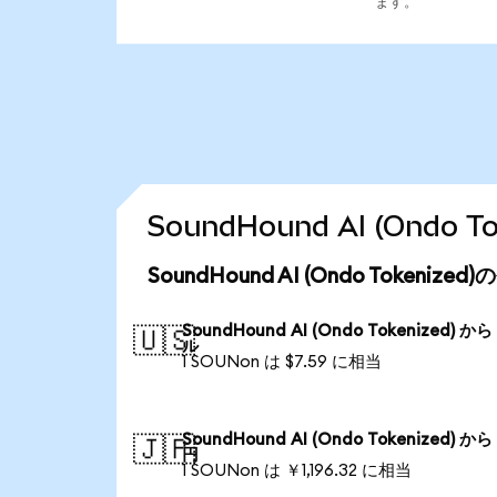
ます。
SoundHound AI (Ond
SoundHound AI (Ondo Tokeni
SoundHound AI (Ondo Tokenized) か
🇺🇸
ル
1 SOUNon は $7.59 に相当
SoundHound AI (Ondo Tokenized) か
🇯🇵
円
1 SOUNon は ￥1,196.32 に相当