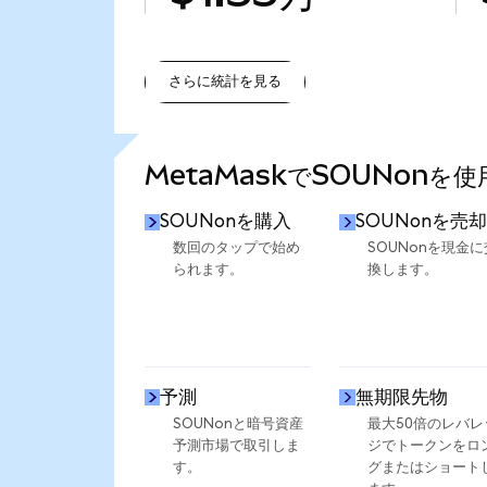
さらに統計を見る
さらに統計を見る
MetaMaskでSOUNonを
SOUNonを購入
SOUNonを売却
数回のタップで始め
SOUNonを現金に
られます。
換します。
予測
無期限先物
SOUNonと暗号資産
最大50倍のレバレ
予測市場で取引しま
ジでトークンをロ
す。
グまたはショート