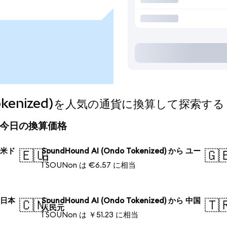
o Tokenized)を人気の通貨に換算して探索する
zed)の今日の換算価格
ら 米ド
SoundHound AI (Ondo Tokenized) から ユー
🇪🇺
🇬
ロ
1 SOUNon は €6.57 に相当
ら 日本
SoundHound AI (Ondo Tokenized) から 中国
🇨🇳
🇹
人民元
1 SOUNon は ￥51.23 に相当