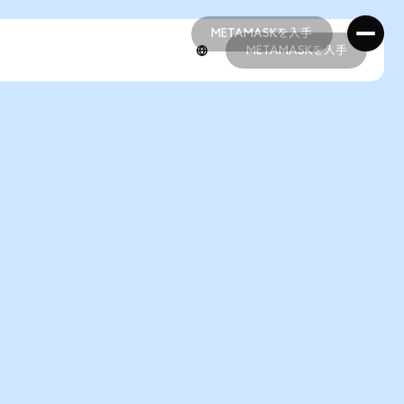
METAMASKを入手
METAMASKを入手
METAMASKを入手
METAMASKを入手