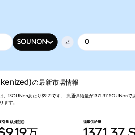
SOUNON
Tokenized)の最新市場情報
現行価格は、1SOUNonあたり$9.71です。 流通供給量が1371.37 SOUNon
となります。
取引量
(24時間)
循環供給量
$9.19万
1371.37