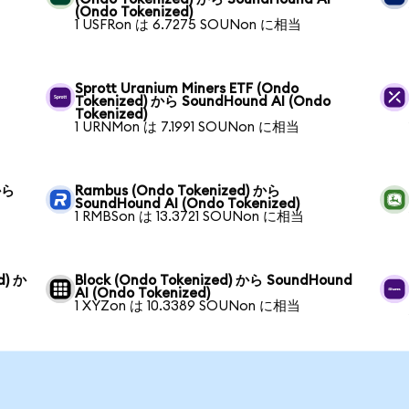
(Ondo Tokenized)
1 USFRon は 6.7275 SOUNon に相当
Sprott Uranium Miners ETF (Ondo
Tokenized) から SoundHound AI (Ondo
Tokenized)
1 URNMon は 7.1991 SOUNon に相当
から
Rambus (Ondo Tokenized) から
SoundHound AI (Ondo Tokenized)
1 RMBSon は 13.3721 SOUNon に相当
d) か
Block (Ondo Tokenized) から SoundHound
AI (Ondo Tokenized)
1 XYZon は 10.3389 SOUNon に相当