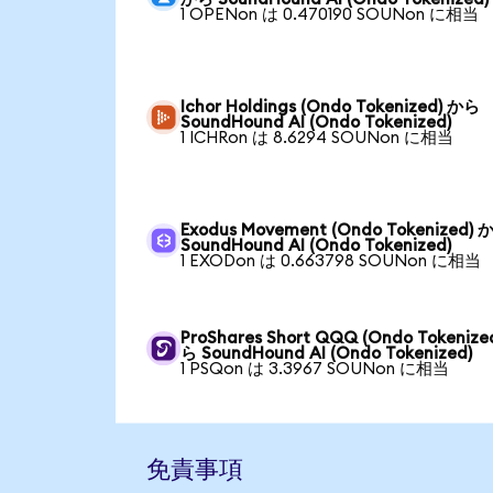
1 OPENon は 0.470190 SOUNon に相当
Ichor Holdings (Ondo Tokenized) から
SoundHound AI (Ondo Tokenized)
1 ICHRon は 8.6294 SOUNon に相当
Exodus Movement (Ondo Tokenized) 
SoundHound AI (Ondo Tokenized)
1 EXODon は 0.663798 SOUNon に相当
ProShares Short QQQ (Ondo Tokenize
ら SoundHound AI (Ondo Tokenized)
1 PSQon は 3.3967 SOUNon に相当
免責事項