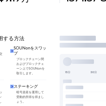
使用する方法
取引
SOUNonをスワッ
プ
交
ブロックチェーン間
およびブロックチェ
ーン上でSOUNonを
15分
30分
取引します。
ステーキング
ッ
暗号資産を運用して
ン
受動的所得を得まし
し
ょう。