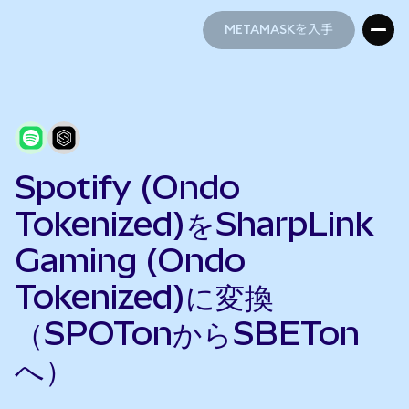
METAMASKを入手
METAMASKを入手
Spotify (Ondo
Tokenized)をSharpLink
Gaming (Ondo
Tokenized)に変換
（SPOTonからSBETon
へ）