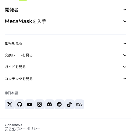
予測
新規
購入
開発者
パーペチュアル
新規
カード
ドキュメントを表示
MetaMaskを入手
RWA
mUSD
新規
ダッシュボード
トランザクションシールド
収益化
Smart Accounts Kit
Agent Wallet
新規
価格を見る
埋め込みウォレット
Snaps
ビットコインの価格
交換レートを見る
MetaMask Connect
イーサリアムの価格
報酬
新規
BTC→USD
Solanaの価格
ガイドを見る
Snaps
セキュリティ
ETH→USD
BTCの購入
Shiba Inuの価格
USDT→INR
コンテンツを見る
Web3サービス
サポート
ETHの購入
Pepeの価格
ビットコインウォレット
BTC→USDT
SOLの購入
キャリア
Tetherの価格
Solanaウォレット
日本語
BTC→INR
PEPEの購入
お問い合わせ
USDCの価格
おすすめの暗号資産カード
ETH→USDT
USDTの購入
Chanlinkの価格
おすすめのモバイル暗号資産ウォレット
USDT→PHP
USDCの購入
Polymarketとは？
BTC→EUR
SHIBの購入
Consensys
税制関連ニュース
プライバシー ポリシー