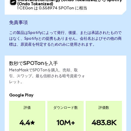
Constellation Energy (Ondo Tokenized) から Spotify
(Ondo Tokenized)
1 CEGon は 0.558974 SPOTon に相当
免責事項
この製品はSpotifyによって発行、後援、または承認されたもので
はなく、Spotifyとの提携もありません。会社名およびその他の商
標は、原資産を特定するためのみに使用されます。
数秒でSPOTonを入手
MetaMaskでSPOTonを購入、売却、取
引、スワップ。最も信頼される暗号資産ウォ
レット。
Google Play
評価
ダウンロード数
評価数
4.4
10M+
483.8K