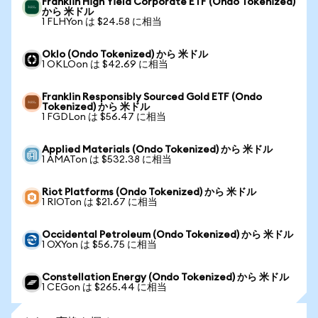
Franklin High Yield Corporate ETF (Ondo Tokenized)
から 米ドル
1 FLHYon は $24.58 に相当
Oklo (Ondo Tokenized) から 米ドル
1 OKLOon は $42.69 に相当
Franklin Responsibly Sourced Gold ETF (Ondo
Tokenized) から 米ドル
1 FGDLon は $56.47 に相当
Applied Materials (Ondo Tokenized) から 米ドル
1 AMATon は $532.38 に相当
Riot Platforms (Ondo Tokenized) から 米ドル
1 RIOTon は $21.67 に相当
Occidental Petroleum (Ondo Tokenized) から 米ドル
1 OXYon は $56.75 に相当
Constellation Energy (Ondo Tokenized) から 米ドル
1 CEGon は $265.44 に相当