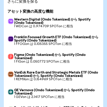
さらに変換を探る
アセット変換の高度な機能
Western Digital (Ondo Tokenized) から Spotify
(Ondo Tokenized)
1 WDCon は 0.974709 SPOTon に相当
Franklin Focused Growth ETF (Ondo Tokenized) から
Spotify (Ondo Tokenized)
1 FFOGon は 0.105355 SPOTon に相当
Figma (Ondo Tokenized) から Spotify (Ondo
Tokenized)
1 FIGon は 0.050772 SPOTon に相当
VanEck Rare Earth and Strategic Metals ETF (Ondo
Tokenized) から Spotify (Ondo Tokenized)
1 REMXon は 0.154969 SPOTon に相当
GE Vernova (Ondo Tokenized) から Spotify (Ondo
Tokenized)
1 GEVon は 2.1417 SPOTon に相当