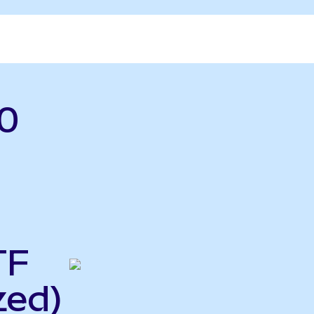
0
TF
zed)