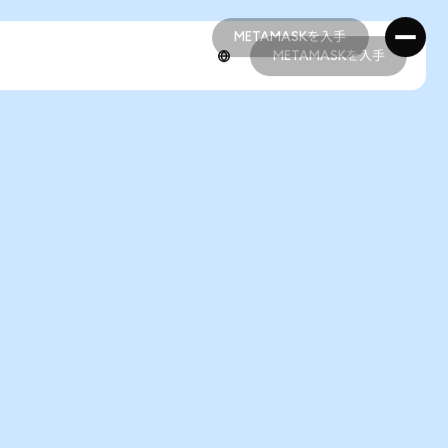
METAMASKを入手
METAMASKを入手
METAMASKを入手
METAMASKを入手