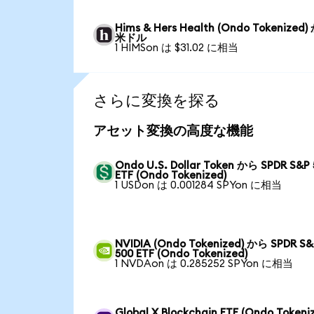
Hims & Hers Health (Ondo Tokenized
米ドル
1 HIMSon は $31.02 に相当
さらに変換を探る
アセット変換の高度な機能
Ondo U.S. Dollar Token から SPDR S&P 
ETF (Ondo Tokenized)
1 USDon は 0.001284 SPYon に相当
NVIDIA (Ondo Tokenized) から SPDR S&
500 ETF (Ondo Tokenized)
1 NVDAon は 0.285252 SPYon に相当
Global X Blockchain ETF (Ondo Tokeni