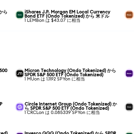
) から
iShares J.P. Morgan EM Local Currency
Bond ETF (Ondo Tokenized) から 米ドル
1 LEMBon は $43.07 に相当
500
Micron Technology (Ondo Tokenized) から
SPDR S&P 500 ETF (Ondo Tokenized)
1 MUon は 1.1192 SPYon に相当
P
Circle Internet Group (Ondo Tokenized) か
ら SPDR S&P 500 ETF (Ondo Tokenized)
1 CRCLon は 0.085339 SPYon に相当
zed)
Invesco QQQ (Ondo Tokenized) から SPDR