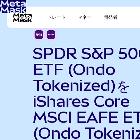
トレード
マネー
開発者
SPDR S&P 50
ETF (Ondo
Tokenized)を
iShares Core
MSCI EAFE E
(Ondo Tokeni