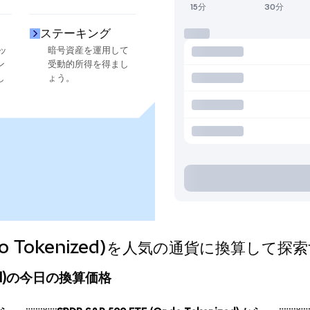
15分
30分
ステーキング
ッ
暗号資産を運用して
ン
受動的所得を得まし
し
ょう。
Ondo Tokenized)を人気の通貨に換算して探
nized)の今日の換算価格