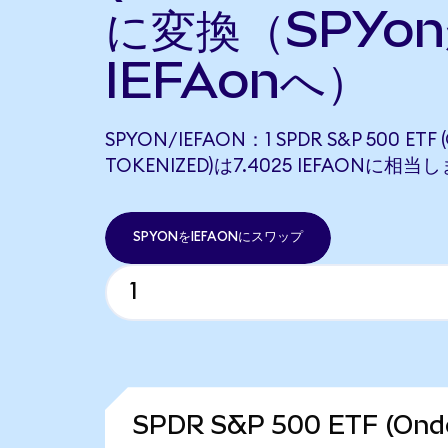
に変換（SPYo
IEFAonへ）
SPYON/IEFAON：1 SPDR S&P 500 ETF
TOKENIZED)は7.4025 IEFAONに相当
SPYONをIEFAONにスワップ
SPDR S&P 500 ETF (On