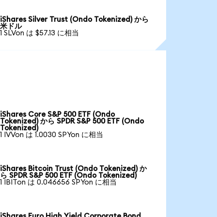
iShares Silver Trust (Ondo Tokenized) から
米ドル
1 SLVon は $57.13 に相当
iShares Core S&P 500 ETF (Ondo
Tokenized) から SPDR S&P 500 ETF (Ondo
Tokenized)
1 IVVon は 1.0030 SPYon に相当
iShares Bitcoin Trust (Ondo Tokenized) か
ら SPDR S&P 500 ETF (Ondo Tokenized)
1 IBITon は 0.046656 SPYon に相当
iShares Euro High Yield Corporate Bond