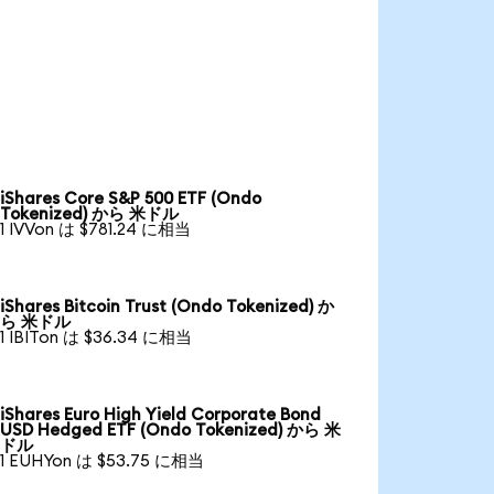
iShares Core S&P 500 ETF (Ondo
Tokenized) から 米ドル
1 IVVon は $781.24 に相当
iShares Bitcoin Trust (Ondo Tokenized) か
ら 米ドル
1 IBITon は $36.34 に相当
iShares Euro High Yield Corporate Bond
USD Hedged ETF (Ondo Tokenized) から 米
ドル
1 EUHYon は $53.75 に相当