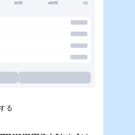
1時間
4時間
1日
索する