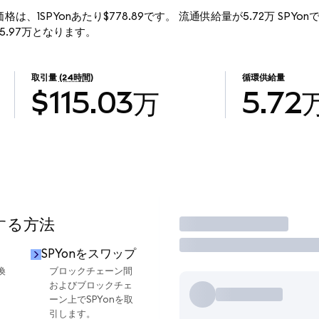
d)の現行価格は、1SPYonあたり$778.89です。 流通供給量が5.72万 SPYo
4455.97万となります。
取引量
(24時間)
循環供給量
$115.03万
5.72
用する方法
取引
SPYonをスワップ
換
ブロックチェーン間
およびブロックチェ
ーン上でSPYonを取
引します。