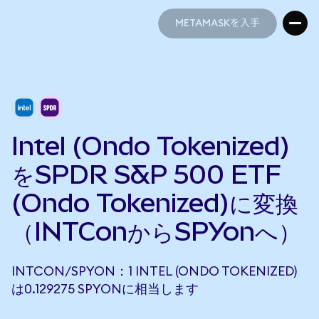
METAMASKを入手
METAMASKを入手
Intel (Ondo Tokenized)
をSPDR S&P 500 ETF
(Ondo Tokenized)に変換
（INTConからSPYonへ）
INTCON/SPYON：1 INTEL (ONDO TOKENIZED)
は0.129275 SPYONに相当します