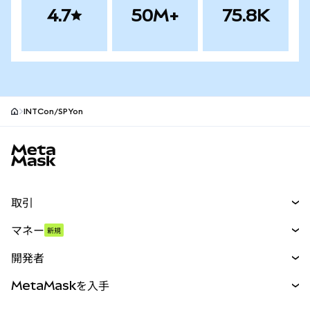
4.7
50M+
75.8K
INTCon/SPYon
MetaMaskサイトフッター
取引
スワップ
マネー
新規
予測
新規
購入
開発者
パーペチュアル
新規
カード
ドキュメントを表示
MetaMaskを入手
RWA
mUSD
新規
ダッシュボード
トランザクションシールド