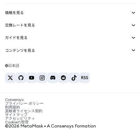
収益化
Smart Accounts Kit
Agent Wallet
新規
価格を見る
埋め込みウォレット
Snaps
ビットコインの価格
交換レートを見る
MetaMask Connect
イーサリアムの価格
報酬
新規
BTC→USD
Solanaの価格
ガイドを見る
Snaps
セキュリティ
ETH→USD
BTCの購入
Shiba Inuの価格
USDT→INR
コンテンツを見る
Web3サービス
サポート
ETHの購入
Pepeの価格
ビットコインウォレット
BTC→USDT
SOLの購入
キャリア
Tetherの価格
Solanaウォレット
日本語
BTC→INR
PEPEの購入
お問い合わせ
USDCの価格
おすすめの暗号資産カード
ETH→USDT
USDTの購入
Chanlinkの価格
おすすめのモバイル暗号資産ウォレット
USDT→PHP
USDCの購入
Polymarketとは？
BTC→EUR
SHIBの購入
Consensys
税制関連ニュース
プライバシー ポリシー
利用規約
BNBの購入
貢献者ライセンス契約
暗号資産の購入方法は？
サイトマップ
アクセシビリティ
ビットコインを売るには？
Cookieの管理
©2026 MetaMask • A Consensys Formation