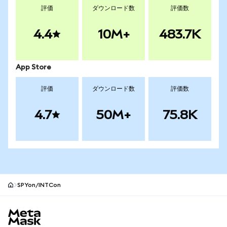
評価
ダウンロード数
評価数
4.4
10M+
483.7K
App Store
評価
ダウンロード数
評価数
4.7
50M+
75.8K
SPYon/INTCon
MetaMaskサイトフッター