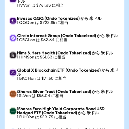
ドル
1 IVVon は $781.63 に相当
Invesco QQQ (Ondo Tokenized) から 米ドル
1 QQQon は $722.85 に相当
Circle Internet Group (Ondo Tokenized) から 米ドル
1 CRCLon は $62.64 に相当
Hims & Hers Health (Ondo Tokenized) から 米ドル
1 HIMSon は $31.33 に相当
Global X Blockchain ETF (Ondo Tokenized) から 米ド
ル
1 BKCHon は $71.50 に相当
iShares Silver Trust (Ondo Tokenized) から 米ドル
1 SLVon は $56.04 に相当
iShares Euro High Yield Corporate Bond USD
Hedged ETF (Ondo Tokenized) から 米ドル
1 EUHYon は $53.75 に相当