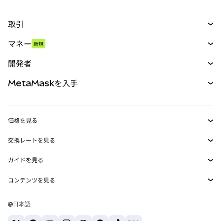
取引
スワップ
マネー
新規
予測
新規
購入
開発者
パーペチュアル
新規
カード
ドキュメントを表示
MetaMaskを入手
RWA
mUSD
新規
ダッシュボード
トランザクションシールド
収益化
Smart Accounts Kit
Agent Wallet
新規
価格を見る
埋め込みウォレット
Snaps
ビットコインの価格
交換レートを見る
MetaMask Connect
イーサリアムの価格
報酬
新規
BTC→USD
Solanaの価格
ガイドを見る
Snaps
セキュリティ
ETH→USD
BTCの購入
Shiba Inuの価格
USDT→INR
コンテンツを見る
Web3サービス
サポート
ETHの購入
Pepeの価格
ビットコインウォレット
BTC→USDT
SOLの購入
キャリア
Tetherの価格
Solanaウォレット
日本語
BTC→INR
PEPEの購入
お問い合わせ
USDCの価格
おすすめの暗号資産カード