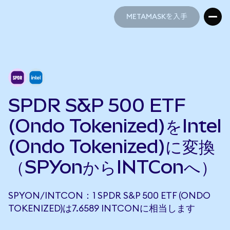
METAMASKを入手
METAMASKを入手
SPDR S&P 500 ETF
(Ondo Tokenized)をIntel
(Ondo Tokenized)に変換
（SPYonからINTConへ）
SPYON/INTCON：1 SPDR S&P 500 ETF (ONDO
TOKENIZED)は7.6589 INTCONに相当します