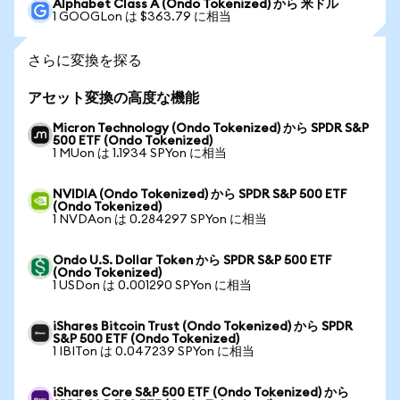
Alphabet Class A (Ondo Tokenized) から 米ドル
1 GOOGLon は $363.79 に相当
さらに変換を探る
アセット変換の高度な機能
Micron Technology (Ondo Tokenized) から SPDR S&P
500 ETF (Ondo Tokenized)
1 MUon は 1.1934 SPYon に相当
NVIDIA (Ondo Tokenized) から SPDR S&P 500 ETF
(Ondo Tokenized)
1 NVDAon は 0.284297 SPYon に相当
Ondo U.S. Dollar Token から SPDR S&P 500 ETF
(Ondo Tokenized)
1 USDon は 0.001290 SPYon に相当
iShares Bitcoin Trust (Ondo Tokenized) から SPDR
S&P 500 ETF (Ondo Tokenized)
1 IBITon は 0.047239 SPYon に相当
iShares Core S&P 500 ETF (Ondo Tokenized) から