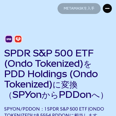
METAMASKを入手
METAMASKを入手
SPDR S&P 500 ETF
(Ondo Tokenized)を
PDD Holdings (Ondo
Tokenized)に変換
（SPYonからPDDonへ）
SPYON/PDDON：1 SPDR S&P 500 ETF (ONDO
TOKENIZED)は8.5554 PDDONに相当します