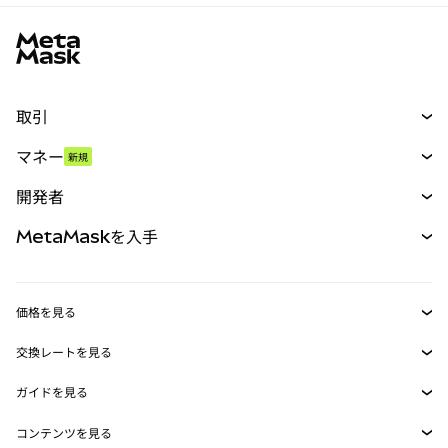
MetaMaskサイトフッター
取引
スワップ
マネー
新規
予測
新規
購入
開発者
パーペチュアル
新規
カード
ドキュメントを表示
MetaMaskを入手
RWA
mUSD
新規
ダッシュボード
トランザクションシールド
収益化
Smart Accounts Kit
Agent Wallet
新規
価格を見る
埋め込みウォレット
Snaps
ビットコインの価格
交換レートを見る
MetaMask Connect
イーサリアムの価格
報酬
新規
BTC→USD
Solanaの価格
ガイドを見る
Snaps
セキュリティ
ETH→USD
BTCの購入
Shiba Inuの価格
USDT→INR
コンテンツを見る
Web3サービス
サポート
ETHの購入