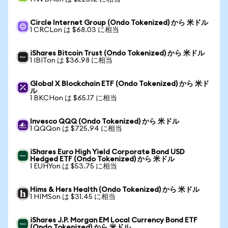
Circle Internet Group (Ondo Tokenized) から 米ドル
1 CRCLon は $68.03 に相当
iShares Bitcoin Trust (Ondo Tokenized) から 米ドル
1 IBITon は $36.98 に相当
Global X Blockchain ETF (Ondo Tokenized) から 米ド
ル
1 BKCHon は $65.17 に相当
Invesco QQQ (Ondo Tokenized) から 米ドル
1 QQQon は $725.94 に相当
iShares Euro High Yield Corporate Bond USD
Hedged ETF (Ondo Tokenized) から 米ドル
1 EUHYon は $53.75 に相当
Hims & Hers Health (Ondo Tokenized) から 米ドル
1 HIMSon は $31.45 に相当
iShares J.P. Morgan EM Local Currency Bond ETF
(Ondo Tokenized) から 米ドル