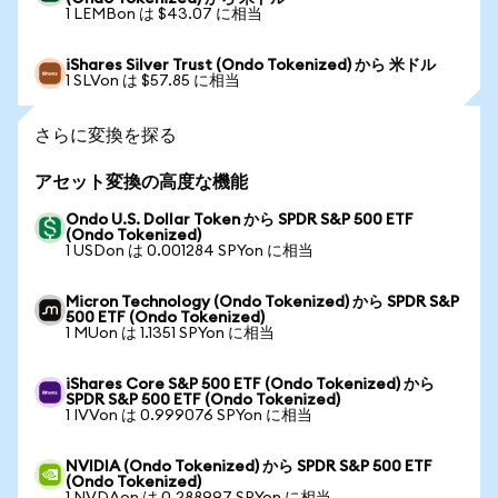
1 LEMBon は $43.07 に相当
iShares Silver Trust (Ondo Tokenized) から 米ドル
1 SLVon は $57.85 に相当
さらに変換を探る
アセット変換の高度な機能
Ondo U.S. Dollar Token から SPDR S&P 500 ETF
(Ondo Tokenized)
1 USDon は 0.001284 SPYon に相当
Micron Technology (Ondo Tokenized) から SPDR S&P
500 ETF (Ondo Tokenized)
1 MUon は 1.1351 SPYon に相当
iShares Core S&P 500 ETF (Ondo Tokenized) から
SPDR S&P 500 ETF (Ondo Tokenized)
1 IVVon は 0.999076 SPYon に相当
NVIDIA (Ondo Tokenized) から SPDR S&P 500 ETF
(Ondo Tokenized)