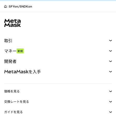
SPYon/SNDKon
MetaMaskサイトフッター
取引
スワップ
マネー
新規
予測
新規
購入
開発者
パーペチュアル
新規
カード
ドキュメントを表示
MetaMaskを入手
RWA
mUSD
新規
ダッシュボード
トランザクションシールド
収益化
Smart Accounts Kit
Agent Wallet
新規
価格を見る
埋め込みウォレット
Snaps
ビットコインの価格
交換レートを見る
MetaMask Connect
イーサリアムの価格
報酬
新規
BTC→USD
Solanaの価格
ガイドを見る
Snaps
セキュリティ
ETH→USD