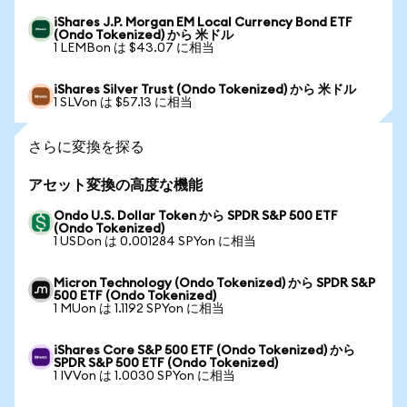
iShares J.P. Morgan EM Local Currency Bond ETF
(Ondo Tokenized) から 米ドル
1 LEMBon は $43.07 に相当
iShares Silver Trust (Ondo Tokenized) から 米ドル
1 SLVon は $57.13 に相当
さらに変換を探る
アセット変換の高度な機能
Ondo U.S. Dollar Token から SPDR S&P 500 ETF
(Ondo Tokenized)
1 USDon は 0.001284 SPYon に相当
Micron Technology (Ondo Tokenized) から SPDR S&P
500 ETF (Ondo Tokenized)
1 MUon は 1.1192 SPYon に相当
iShares Core S&P 500 ETF (Ondo Tokenized) から
SPDR S&P 500 ETF (Ondo Tokenized)
1 IVVon は 1.0030 SPYon に相当