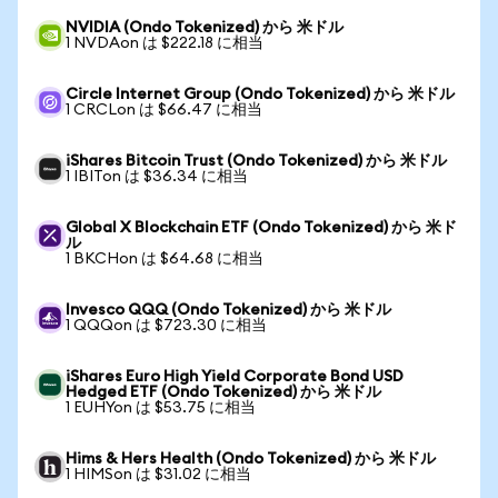
NVIDIA (Ondo Tokenized) から 米ドル
1 NVDAon は $222.18 に相当
Circle Internet Group (Ondo Tokenized) から 米ドル
1 CRCLon は $66.47 に相当
iShares Bitcoin Trust (Ondo Tokenized) から 米ドル
1 IBITon は $36.34 に相当
Global X Blockchain ETF (Ondo Tokenized) から 米ド
ル
1 BKCHon は $64.68 に相当
Invesco QQQ (Ondo Tokenized) から 米ドル
1 QQQon は $723.30 に相当
iShares Euro High Yield Corporate Bond USD
Hedged ETF (Ondo Tokenized) から 米ドル
1 EUHYon は $53.75 に相当
Hims & Hers Health (Ondo Tokenized) から 米ドル
1 HIMSon は $31.02 に相当