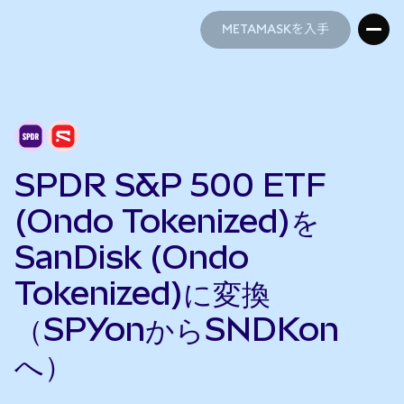
METAMASKを入手
METAMASKを入手
SPDR S&P 500 ETF
(Ondo Tokenized)を
SanDisk (Ondo
Tokenized)に変換
（SPYonからSNDKon
へ）