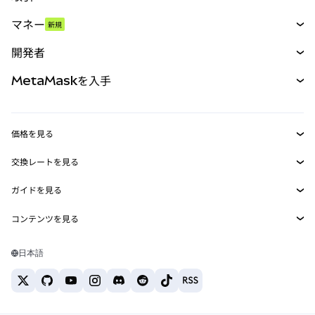
スワップ
マネー
新規
予測
新規
購入
開発者
パーペチュアル
新規
カード
ドキュメントを表示
MetaMaskを入手
RWA
mUSD
新規
ダッシュボード
トランザクションシールド
収益化
Smart Accounts Kit
Agent Wallet
新規
価格を見る
埋め込みウォレット
Snaps
ビットコインの価格
交換レートを見る
MetaMask Connect
イーサリアムの価格
報酬
新規
BTC→USD
Solanaの価格
ガイドを見る
Snaps
セキュリティ
ETH→USD
BTCの購入
Shiba Inuの価格
USDT→INR
コンテンツを見る
Web3サービス
サポート
ETHの購入
Pepeの価格
ビットコインウォレット
BTC→USDT
SOLの購入
キャリア
Tetherの価格
Solanaウォレット
日本語
BTC→INR
PEPEの購入
お問い合わせ
USDCの価格
おすすめの暗号資産カード
ETH→USDT
USDTの購入
Chanlinkの価格
おすすめのモバイル暗号資産ウォレット
USDT→PHP
USDCの購入