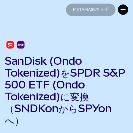
METAMASKを入手
METAMASKを入手
SanDisk (Ondo
Tokenized)をSPDR S&P
500 ETF (Ondo
Tokenized)に変換
（SNDKonからSPYon
へ）