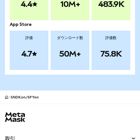
4.4
10M+
483.9K
App Store
評価
ダウンロード数
評価数
4.7
50M+
75.8K
SNDKon/SPYon
MetaMaskサイトフッター
取引