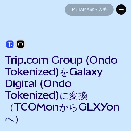
METAMASKを入手
METAMASKを入手
Trip.com Group (Ondo
Tokenized)をGalaxy
Digital (Ondo
Tokenized)に変換
（TCOMonからGLXYon
へ）