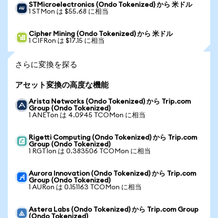
STMicroelectronics (Ondo Tokenized) から 米ドル
1 STMon は $55.68 に相当
Cipher Mining (Ondo Tokenized) から 米ドル
1 CIFRon は $17.15 に相当
さらに変換を探る
アセット変換の高度な機能
Arista Networks (Ondo Tokenized) から Trip.com
Group (Ondo Tokenized)
1 ANETon は 4.0945 TCOMon に相当
Rigetti Computing (Ondo Tokenized) から Trip.com
Group (Ondo Tokenized)
1 RGTIon は 0.383506 TCOMon に相当
Aurora Innovation (Ondo Tokenized) から Trip.com
Group (Ondo Tokenized)
1 AURon は 0.151163 TCOMon に相当
Astera Labs (Ondo Tokenized) から Trip.com Group
(Ondo Tokenized)