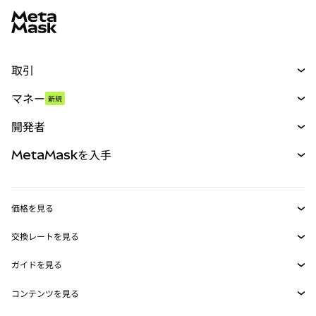
取引
スワップ
マネー
新規
予測
新規
購入
開発者
パーペチュアル
新規
カード
ドキュメントを表示
MetaMaskを入手
RWA
mUSD
新規
ダッシュボード
トランザクションシールド
収益化
Smart Accounts Kit
Agent Wallet
新規
価格を見る
埋め込みウォレット
Snaps
ビットコインの価格
交換レートを見る
MetaMask Connect
イーサリアムの価格
報酬
新規
BTC→USD
Solanaの価格
ガイドを見る
Snaps
セキュリティ
ETH→USD
BTCの購入
Shiba Inuの価格
USDT→INR
コンテンツを見る
Web3サービス
サポート
ETHの購入
Pepeの価格
ビットコインウォレット
BTC→USDT