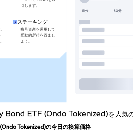
引します。
15分
30分
ステーキング
ッ
暗号資産を運用して
ン
受動的所得を得まし
し
ょう。
asury Bond ETF (Ondo Tokenize
d ETF (Ondo Tokenized)の今日の換算価格