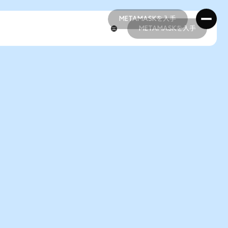
METAMASKを入手
METAMASKを入手
METAMASKを入手
METAMASKを入手