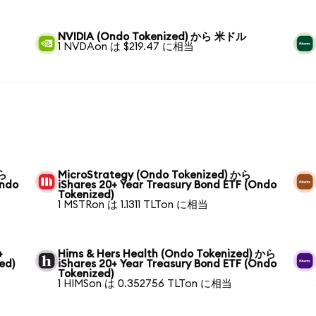
NVIDIA (Ondo Tokenized) から 米ドル
1 NVDAon は $219.47 に相当
から
MicroStrategy (Ondo Tokenized) から
Ondo
iShares 20+ Year Treasury Bond ETF (Ondo
Tokenized)
1 MSTRon は 1.1311 TLTon に相当
+
Hims & Hers Health (Ondo Tokenized) から
ed)
iShares 20+ Year Treasury Bond ETF (Ondo
Tokenized)
1 HIMSon は 0.352756 TLTon に相当