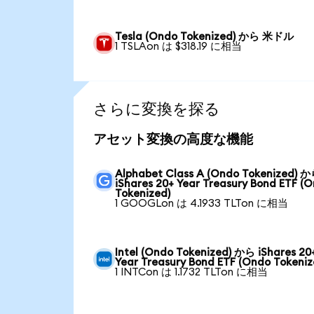
Tesla (Ondo Tokenized) から 米ドル
1 TSLAon は $318.19 に相当
さらに変換を探る
アセット変換の高度な機能
Alphabet Class A (Ondo Tokenized) 
iShares 20+ Year Treasury Bond ETF (
Tokenized)
1 GOOGLon は 4.1933 TLTon に相当
Intel (Ondo Tokenized) から iShares 20
Year Treasury Bond ETF (Ondo Tokeniz
1 INTCon は 1.1732 TLTon に相当