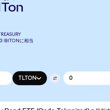
ITon
TREASURY
33 IBITONに相当
TLTON