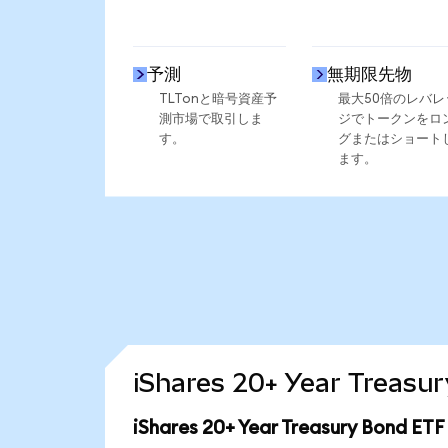
予測
無期限先物
TLTonと暗号資産予
最大50倍のレバレ
測市場で取引しま
ジでトークンをロ
す。
グまたはショート
ます。
iShares 20+ Year Tre
iShares 20+ Year Treasury Bon