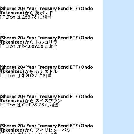
iShares 20+ Year Treasury Bond ETF (Ondo

Tokenized) から 英ポンド
1 TLTon は £63.78 に相当
iShares 20+ Year Treasury Bond ETF (Ondo

Tokenized) から トルコリラ
1 TLTon は ₺4,089.58 に相当
iShares 20+ Year Treasury Bond ETF (Ondo

Tokenized) から カナダドル
1 TLTon は $120.27 に相当
iShares 20+ Year Treasury Bond ETF (Ondo

Tokenized) から スイスフラン
1 TLTon は CHF 69.73 に相当
iShares 20+ Year Treasury Bond ETF (Ondo

Tokenized) から フィリピン・ペソ