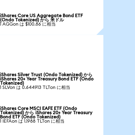
iShares Core US Aggregate Bond ETF
(Ondo Tokenized) から 米ドル
1 AGGon は $100.86 に相当
iShares Silver Trust (Ondo Tokenized) から
iShares 20+ Year Treasury Bond ETF (Ondo
Tokenized)
1 SLVon は 0.644913 TLTon に相当
iShares Core MSCI EAFE ETF (Ondo
Tokenized) から iShares 20+ Year Treasury
Bond ETF (Ondo Tokenized)
1 IEFAon は 1.1988 TLTon に相当