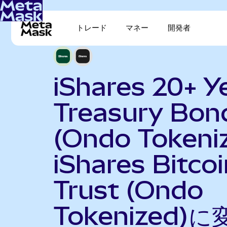
トレード
マネー
開発者
iShares 20+ Y
Treasury Bon
(Ondo Tokeni
iShares Bitcoi
Trust (Ondo
Tokenized)に