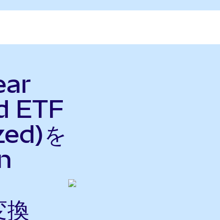
ear
d ETF
zed)を
n
変換