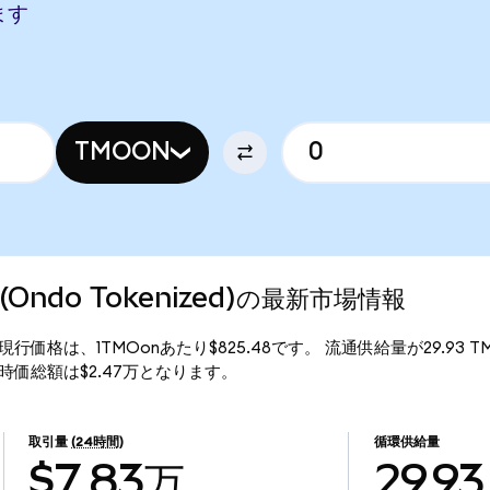
します
TMOON
ic (Ondo Tokenized)の最新市場情報
okenized)の現行価格は、1TMOonあたり$825.48です。 流通供給量が29.9
enized)の時価総額は$2.47万となります。
取引量
(24時間)
循環供給量
$7.83万
29.93