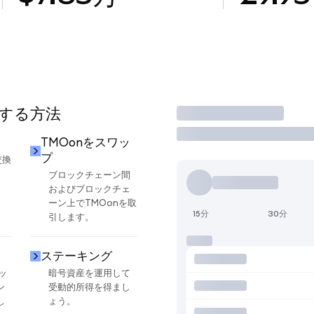
用する方法
取引
TMOonをスワッ
プ
交換
ブロックチェーン間
およびブロックチェ
ーン上でTMOonを取
15分
30分
引します。
ステーキング
ッ
暗号資産を運用して
ン
受動的所得を得まし
し
ょう。