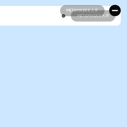
METAMASKを入手
METAMASKを入手
METAMASKを入手
METAMASKを入手