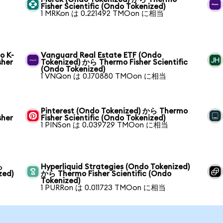
Fisher Scientific (Ondo Tokenized)
1 MRKon は 0.221492 TMOon に相当
o K-
Vanguard Real Estate ETF (Ondo
sher
Tokenized) から Thermo Fisher Scientific
(Ondo Tokenized)
1 VNQon は 0.170880 TMOon に相当
Pinterest (Ondo Tokenized) から Thermo
sher
Fisher Scientific (Ondo Tokenized)
1 PINSon は 0.039729 TMOon に相当
ら
Hyperliquid Strategies (Ondo Tokenized)
zed)
から Thermo Fisher Scientific (Ondo
Tokenized)
1 PURRon は 0.011723 TMOon に相当