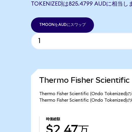
TOKENIZED)は825.4799 AUDに相当
TMOONをAUDにスワップ
Thermo Fisher Scientif
Thermo Fisher Scientific (Ondo T
Thermo Fisher Scientific (Ondo Tok
時価総額
$2.47万