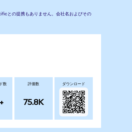
cientificとの提携もありません。会社名およびその
ド数
評価数
ダウンロード
+
75.8K