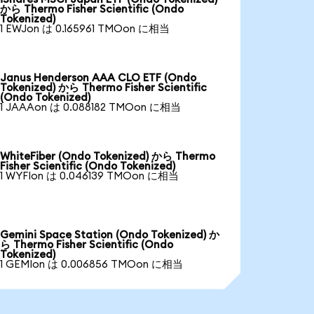
から Thermo Fisher Scientific (Ondo
Tokenized)
1 EWJon は 0.165961 TMOon に相当
Janus Henderson AAA CLO ETF (Ondo
Tokenized) から Thermo Fisher Scientific
(Ondo Tokenized)
1 JAAAon は 0.088182 TMOon に相当
WhiteFiber (Ondo Tokenized) から Thermo
Fisher Scientific (Ondo Tokenized)
1 WYFIon は 0.046139 TMOon に相当
Gemini Space Station (Ondo Tokenized) か
ら Thermo Fisher Scientific (Ondo
Tokenized)
1 GEMIon は 0.006856 TMOon に相当