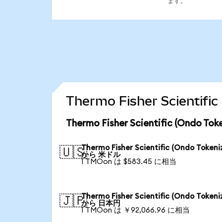
ます。
Thermo Fisher Scient
Thermo Fisher Scientific (Ond
Thermo Fisher Scientific (Ondo Tokeni
🇺🇸
から 米ドル
1 TMOon は $583.45 に相当
Thermo Fisher Scientific (Ondo Tokeni
🇯🇵
から 日本円
1 TMOon は ￥92,066.96 に相当