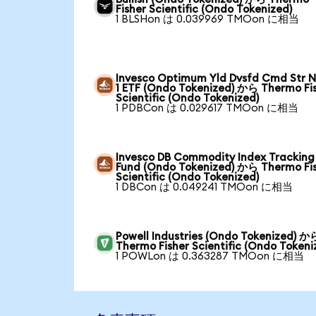
Fisher Scientific (Ondo Tokenized)
1 BLSHon は 0.039969 TMOon に相当
Invesco Optimum Yld Dvsfd Cmd Str N
1 ETF (Ondo Tokenized) から Thermo Fi
Scientific (Ondo Tokenized)
1 PDBCon は 0.029617 TMOon に相当
Invesco DB Commodity Index Tracking
Fund (Ondo Tokenized) から Thermo Fi
Scientific (Ondo Tokenized)
1 DBCon は 0.049241 TMOon に相当
Powell Industries (Ondo Tokenized) か
Thermo Fisher Scientific (Ondo Tokeni
1 POWLon は 0.363287 TMOon に相当