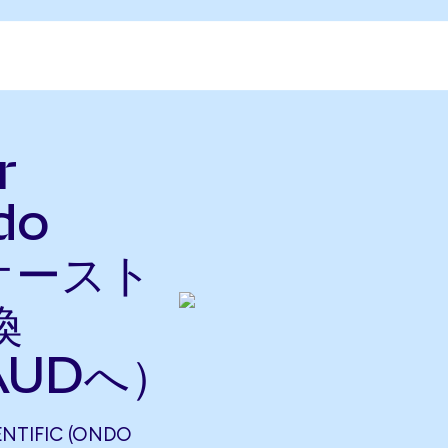
r
do
をオースト
換
AUDへ）
NTIFIC (ONDO