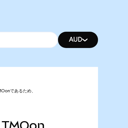
AUD
3 TMOonであるため、
TMOon