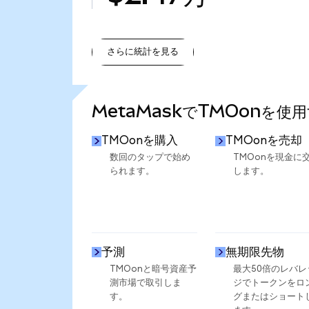
さらに統計を見る
さらに統計を見る
MetaMaskでTMOonを使
TMOonを購入
TMOonを売却
数回のタップで始め
TMOonを現金に
られます。
します。
予測
無期限先物
TMOonと暗号資産予
最大50倍のレバレ
測市場で取引しま
ジでトークンをロ
す。
グまたはショート