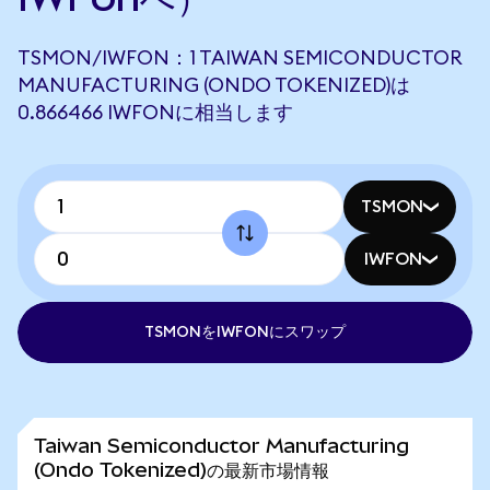
TSMON/IWFON：1 TAIWAN SEMICONDUCTOR
MANUFACTURING (ONDO TOKENIZED)は
0.866466 IWFONに相当します
TSMON
IWFON
TSMONをIWFONにスワップ
Taiwan Semiconductor Manufacturing
(Ondo Tokenized)の最新市場情報