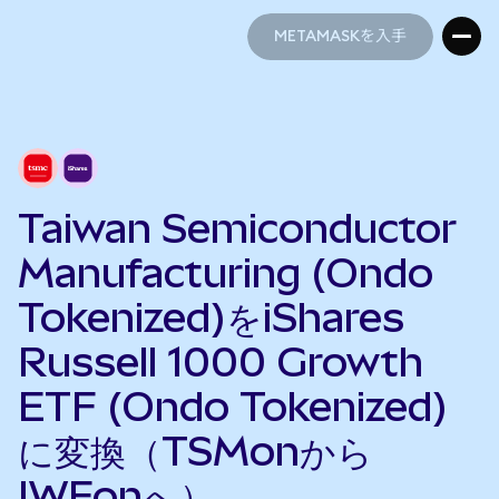
METAMASKを入手
METAMASKを入手
Taiwan Semiconductor
Manufacturing (Ondo
Tokenized)をiShares
Russell 1000 Growth
ETF (Ondo Tokenized)
に変換（TSMonから
IWFonへ）