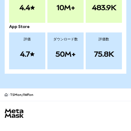
4.4
10M+
483.9K
App Store
評価
ダウンロード数
評価数
4.7
50M+
75.8K
TSMon/IWFon
MetaMaskサイトフッター