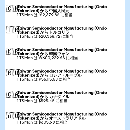
Taiwan Semiconductor Manufacturing (Ondo
🇨🇳
Tokenized) から 中国人民元
1 TSMon は ￥2,879.86 に相当
Taiwan Semiconductor Manufacturing (Ondo
🇹🇷
Tokenized) から トルコリラ
1 TSMon は ₺20,358.72 に相当
Taiwan Semiconductor Manufacturing (Ondo
🇰🇷
Tokenized) から 韓国ウォン
1 TSMon は ₩600,929.63 に相当
Taiwan Semiconductor Manufacturing (Ondo
🇷🇺
Tokenized) から ロシア・ルーブル
1 TSMon は ₽35,113.58 に相当
Taiwan Semiconductor Manufacturing (Ondo
🇨🇦
Tokenized) から カナダドル
1 TSMon は $595.45 に相当
Taiwan Semiconductor Manufacturing (Ondo
🇦🇺
Tokenized) から オーストラリアドル
1 TSMon は $603.98 に相当