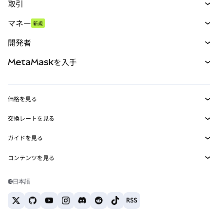
取引
スワップ
マネー
新規
予測
新規
購入
開発者
パーペチュアル
新規
カード
ドキュメントを表示
MetaMaskを入手
RWA
mUSD
新規
ダッシュボード
トランザクションシールド
収益化
Smart Accounts Kit
Agent Wallet
新規
価格を見る
埋め込みウォレット
Snaps
ビットコインの価格
交換レートを見る
MetaMask Connect
イーサリアムの価格
報酬
新規
BTC→USD
Solanaの価格
ガイドを見る
Snaps
セキュリティ
ETH→USD
BTCの購入
Shiba Inuの価格
USDT→INR
コンテンツを見る
Web3サービス
サポート
ETHの購入
Pepeの価格
ビットコインウォレット
BTC→USDT
SOLの購入
キャリア
Tetherの価格
Solanaウォレット
日本語
BTC→INR
PEPEの購入
お問い合わせ
USDCの価格
おすすめの暗号資産カード
ETH→USDT
USDTの購入
Chanlinkの価格
おすすめのモバイル暗号資産ウォレット
USDT→PHP