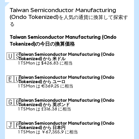
Taiwan Semiconductor Manufacturing
(Ondo Tokenized)を人気の通貨に換算して探索す
る
Taiwan Semiconductor Manufacturing (Ondo
Tokenized)の今日の換算価格
Taiwan Semiconductor Manufacturing (Ondo
🇺🇸
Tokenized) から 米ドル
1 TSMon は $426.83 に相当
Taiwan Semiconductor Manufacturing (Ondo
🇪🇺
Tokenized) から ユーロ
1 TSMon は €369.25 に相当
Taiwan Semiconductor Manufacturing (Ondo
🇬🇧
Tokenized) から 英ポンド
1 TSMon は £316.38 に相当
Taiwan Semiconductor Manufacturing (Ondo
🇯🇵
Tokenized) から 日本円
1 TSMon は ￥67,355.9 に相当