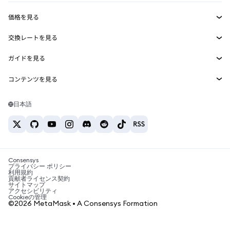
収益化
Smart Accounts Kit
Agent Wallet
新規
価格を見る
埋め込みウォレット
Snaps
ビットコインの価格
交換レートを見る
MetaMask Connect
イーサリアムの価格
報酬
新規
BTC→USD
Solanaの価格
ガイドを見る
Snaps
セキュリティ
ETH→USD
BTCの購入
Shiba Inuの価格
USDT→INR
コンテンツを見る
Web3サービス
サポート
ETHの購入
Pepeの価格
ビットコインウォレット
BTC→USDT
SOLの購入
キャリア
Tetherの価格
Solanaウォレット
日本語
BTC→INR
PEPEの購入
お問い合わせ
USDCの価格
おすすめの暗号資産カード
ETH→USDT
USDTの購入
Chanlinkの価格
おすすめのモバイル暗号資産ウォレット
USDT→PHP
USDCの購入
Polymarketとは？
BTC→EUR
SHIBの購入
Consensys
税制関連ニュース
プライバシー ポリシー
利用規約
BNBの購入
貢献者ライセンス契約
暗号資産の購入方法は？
サイトマップ
アクセシビリティ
ビットコインを売るには？
Cookieの管理
©2026 MetaMask • A Consensys Formation