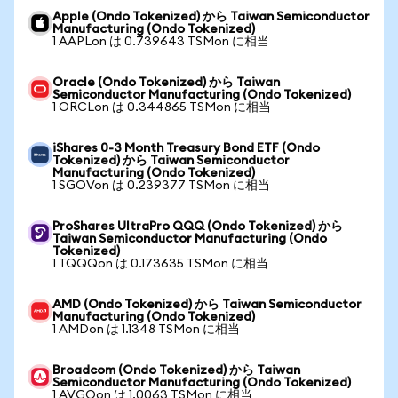
Apple (Ondo Tokenized) から Taiwan Semiconductor
Manufacturing (Ondo Tokenized)
1 AAPLon は 0.739643 TSMon に相当
Oracle (Ondo Tokenized) から Taiwan
Semiconductor Manufacturing (Ondo Tokenized)
1 ORCLon は 0.344865 TSMon に相当
iShares 0-3 Month Treasury Bond ETF (Ondo
Tokenized) から Taiwan Semiconductor
Manufacturing (Ondo Tokenized)
1 SGOVon は 0.239377 TSMon に相当
ProShares UltraPro QQQ (Ondo Tokenized) から
Taiwan Semiconductor Manufacturing (Ondo
Tokenized)
1 TQQQon は 0.173635 TSMon に相当
AMD (Ondo Tokenized) から Taiwan Semiconductor
Manufacturing (Ondo Tokenized)
1 AMDon は 1.1348 TSMon に相当
Broadcom (Ondo Tokenized) から Taiwan
Semiconductor Manufacturing (Ondo Tokenized)
1 AVGOon は 1.0063 TSMon に相当