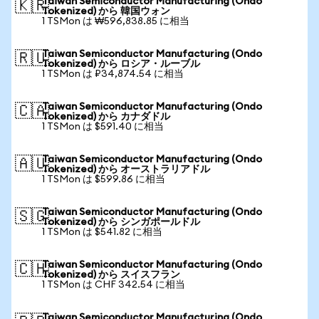
Taiwan Semiconductor Manufacturing (Ondo
🇰🇷
Tokenized) から 韓国ウォン
1 TSMon は ₩596,838.85 に相当
Taiwan Semiconductor Manufacturing (Ondo
🇷🇺
Tokenized) から ロシア・ルーブル
1 TSMon は ₽34,874.54 に相当
Taiwan Semiconductor Manufacturing (Ondo
🇨🇦
Tokenized) から カナダドル
1 TSMon は $591.40 に相当
Taiwan Semiconductor Manufacturing (Ondo
🇦🇺
Tokenized) から オーストラリアドル
1 TSMon は $599.86 に相当
Taiwan Semiconductor Manufacturing (Ondo
🇸🇬
Tokenized) から シンガポールドル
1 TSMon は $541.82 に相当
Taiwan Semiconductor Manufacturing (Ondo
🇨🇭
Tokenized) から スイスフラン
1 TSMon は CHF 342.54 に相当
Taiwan Semiconductor Manufacturing (Ondo