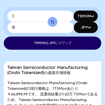
TSMON
JPY
TSMONをJPYにスワップ
Taiwan Semiconductor Manufacturing
(Ondo Tokenized)の最新市場情報
Taiwan Semiconductor Manufacturing (Ondo
Tokenized)の現行価格は、1TSMonあたり
￥66,898.95です。 流通供給量が1.62万 TSMonである
ため、Taiwan Semiconductor Manufacturing