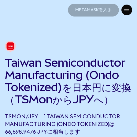
METAMASKを入手
METAMASKを入手
Taiwan Semiconductor
Manufacturing (Ondo
Tokenized)を日本円に変換
（TSMonからJPYへ）
TSMON/JPY：1 TAIWAN SEMICONDUCTOR
MANUFACTURING (ONDO TOKENIZED)は
66,898.9476 JPYに相当します