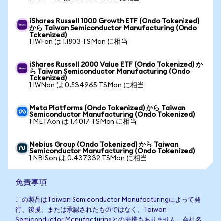
iShares Russell 1000 Growth ETF (Ondo Tokenized)
から Taiwan Semiconductor Manufacturing (Ondo
Tokenized)
1 IWFon は 1.1803 TSMon に相当
iShares Russell 2000 Value ETF (Ondo Tokenized) か
ら Taiwan Semiconductor Manufacturing (Ondo
Tokenized)
1 IWNon は 0.534965 TSMon に相当
Meta Platforms (Ondo Tokenized) から Taiwan
Semiconductor Manufacturing (Ondo Tokenized)
1 METAon は 1.4017 TSMon に相当
Nebius Group (Ondo Tokenized) から Taiwan
Semiconductor Manufacturing (Ondo Tokenized)
1 NBISon は 0.437332 TSMon に相当
免責事項
この製品はTaiwan Semiconductor Manufacturingによって発
行、後援、または承認されたものではなく、Taiwan
Semiconductor Manufacturingとの提携もありません。会社名