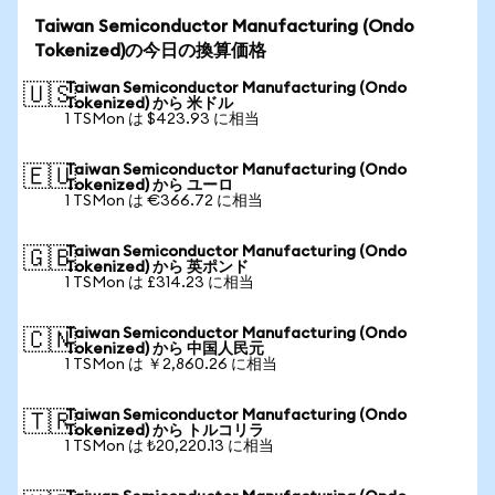
Taiwan Semiconductor Manufacturing (Ondo
Tokenized)の今日の換算価格
Taiwan Semiconductor Manufacturing (Ondo
🇺🇸
Tokenized) から 米ドル
1 TSMon は $423.93 に相当
Taiwan Semiconductor Manufacturing (Ondo
🇪🇺
Tokenized) から ユーロ
1 TSMon は €366.72 に相当
Taiwan Semiconductor Manufacturing (Ondo
🇬🇧
Tokenized) から 英ポンド
1 TSMon は £314.23 に相当
Taiwan Semiconductor Manufacturing (Ondo
🇨🇳
Tokenized) から 中国人民元
1 TSMon は ￥2,860.26 に相当
Taiwan Semiconductor Manufacturing (Ondo
🇹🇷
Tokenized) から トルコリラ
1 TSMon は ₺20,220.13 に相当