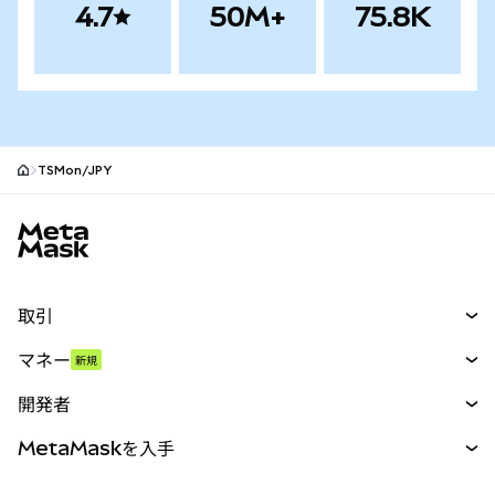
4.7
50M+
75.8K
TSMon/JPY
MetaMaskサイトフッター
取引
スワップ
マネー
新規
予測
新規
購入
開発者
パーペチュアル
新規
カード
ドキュメントを表示
MetaMaskを入手
RWA
mUSD
新規
ダッシュボード
トランザクションシールド