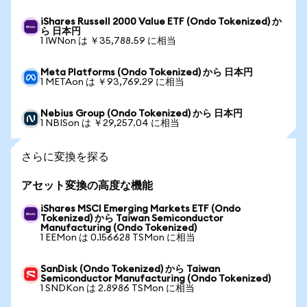
iShares Russell 2000 Value ETF (Ondo Tokenized) か
ら 日本円
1 IWNon は ￥35,788.59 に相当
Meta Platforms (Ondo Tokenized) から 日本円
1 METAon は ￥93,769.29 に相当
Nebius Group (Ondo Tokenized) から 日本円
1 NBISon は ￥29,257.04 に相当
さらに変換を探る
アセット変換の高度な機能
iShares MSCI Emerging Markets ETF (Ondo
Tokenized) から Taiwan Semiconductor
Manufacturing (Ondo Tokenized)
1 EEMon は 0.156628 TSMon に相当
SanDisk (Ondo Tokenized) から Taiwan
Semiconductor Manufacturing (Ondo Tokenized)
1 SNDKon は 2.8986 TSMon に相当