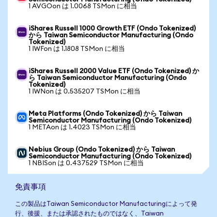
1 AVGOon は 1.0068 TSMon に相当
iShares Russell 1000 Growth ETF (Ondo Tokenized)
から Taiwan Semiconductor Manufacturing (Ondo
Tokenized)
1 IWFon は 1.1808 TSMon に相当
iShares Russell 2000 Value ETF (Ondo Tokenized) か
ら Taiwan Semiconductor Manufacturing (Ondo
Tokenized)
1 IWNon は 0.535207 TSMon に相当
Meta Platforms (Ondo Tokenized) から Taiwan
Semiconductor Manufacturing (Ondo Tokenized)
1 METAon は 1.4023 TSMon に相当
Nebius Group (Ondo Tokenized) から Taiwan
Semiconductor Manufacturing (Ondo Tokenized)
1 NBISon は 0.437529 TSMon に相当
免責事項
この製品はTaiwan Semiconductor Manufacturingによって発
行、後援、または承認されたものではなく、Taiwan