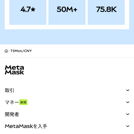
4.7
50M+
75.8K
TSMon/CNY
MetaMaskサイトフッター
取引
スワップ
マネー
新規
予測
新規
購入
開発者
パーペチュアル
新規
カード
ドキュメントを表示
MetaMaskを入手
RWA
mUSD
新規
ダッシュボード
トランザクションシールド