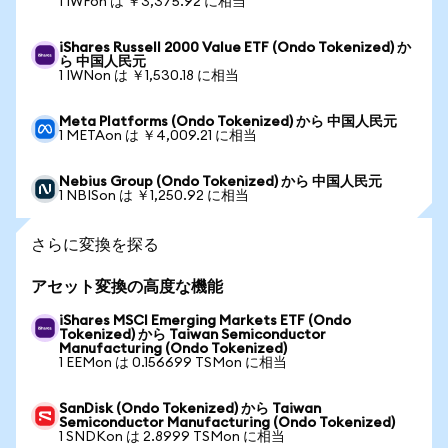
1 IWFon は ￥3,375.92 に相当
iShares Russell 2000 Value ETF (Ondo Tokenized) か
ら 中国人民元
1 IWNon は ￥1,530.18 に相当
Meta Platforms (Ondo Tokenized) から 中国人民元
1 METAon は ￥4,009.21 に相当
Nebius Group (Ondo Tokenized) から 中国人民元
1 NBISon は ￥1,250.92 に相当
さらに変換を探る
アセット変換の高度な機能
iShares MSCI Emerging Markets ETF (Ondo
Tokenized) から Taiwan Semiconductor
Manufacturing (Ondo Tokenized)
1 EEMon は 0.156699 TSMon に相当
SanDisk (Ondo Tokenized) から Taiwan
Semiconductor Manufacturing (Ondo Tokenized)
1 SNDKon は 2.8999 TSMon に相当