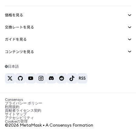
収益化
Smart Accounts Kit
Agent Wallet
新規
価格を見る
埋め込みウォレット
Snaps
ビットコインの価格
交換レートを見る
MetaMask Connect
イーサリアムの価格
報酬
新規
BTC→USD
Solanaの価格
ガイドを見る
Snaps
セキュリティ
ETH→USD
BTCの購入
Shiba Inuの価格
USDT→INR
コンテンツを見る
Web3サービス
サポート
ETHの購入
Pepeの価格
ビットコインウォレット
BTC→USDT
SOLの購入
キャリア
Tetherの価格
Solanaウォレット
日本語
BTC→INR
PEPEの購入
お問い合わせ
USDCの価格
おすすめの暗号資産カード
ETH→USDT
USDTの購入
Chanlinkの価格
おすすめのモバイル暗号資産ウォレット
USDT→PHP
USDCの購入
Polymarketとは？
BTC→EUR
SHIBの購入
Consensys
税制関連ニュース
プライバシー ポリシー
利用規約
BNBの購入
貢献者ライセンス契約
暗号資産の購入方法は？
サイトマップ
アクセシビリティ
ビットコインを売るには？
Cookieの管理
©2026 MetaMask • A Consensys Formation