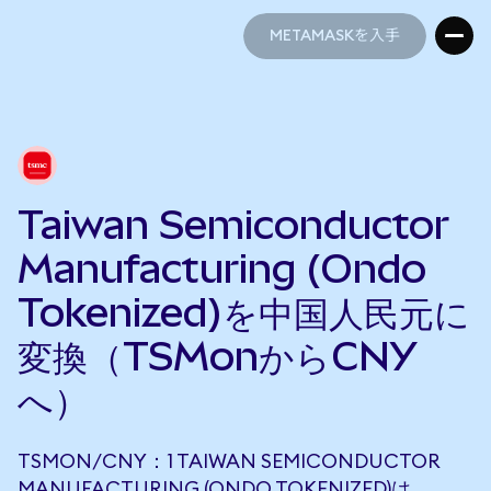
METAMASKを入手
METAMASKを入手
Taiwan Semiconductor
Manufacturing (Ondo
Tokenized)を中国人民元に
変換（TSMonからCNY
へ）
TSMON/CNY：1 TAIWAN SEMICONDUCTOR
MANUFACTURING (ONDO TOKENIZED)は