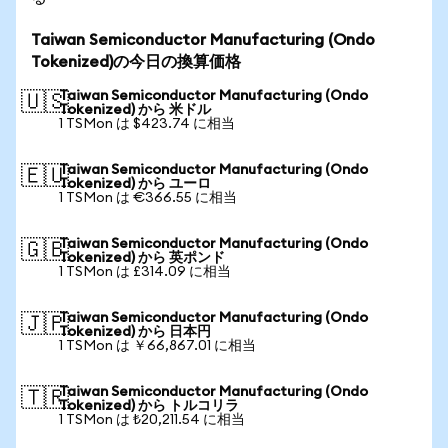
Taiwan Semiconductor Manufacturing (Ondo
Tokenized)の今日の換算価格
Taiwan Semiconductor Manufacturing (Ondo
🇺🇸
Tokenized) から 米ドル
1 TSMon は $423.74 に相当
Taiwan Semiconductor Manufacturing (Ondo
🇪🇺
Tokenized) から ユーロ
1 TSMon は €366.55 に相当
Taiwan Semiconductor Manufacturing (Ondo
🇬🇧
Tokenized) から 英ポンド
1 TSMon は £314.09 に相当
Taiwan Semiconductor Manufacturing (Ondo
🇯🇵
Tokenized) から 日本円
1 TSMon は ￥66,867.01 に相当
Taiwan Semiconductor Manufacturing (Ondo
🇹🇷
Tokenized) から トルコリラ
1 TSMon は ₺20,211.54 に相当