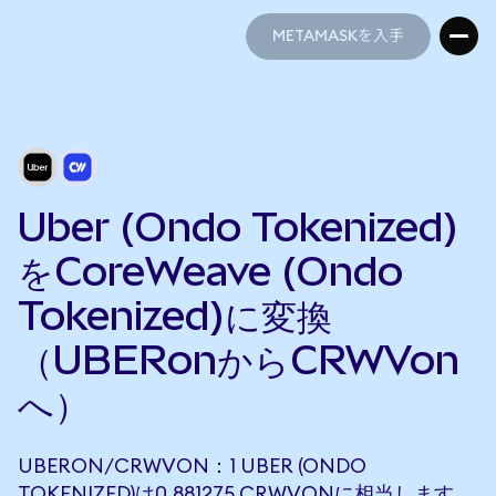
METAMASKを入手
METAMASKを入手
Uber (Ondo Tokenized)
をCoreWeave (Ondo
Tokenized)に変換
（UBERonからCRWVon
へ）
UBERON/CRWVON：1 UBER (ONDO
TOKENIZED)は0.881275 CRWVONに相当します