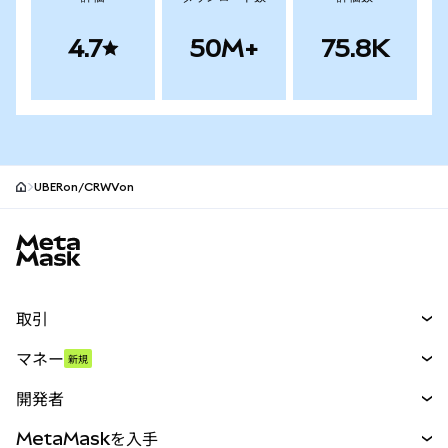
4.7
50M+
75.8K
UBERon/CRWVon
MetaMaskサイトフッター
取引
スワップ
マネー
新規
予測
新規
購入
開発者
パーペチュアル
新規
カード
ドキュメントを表示
MetaMaskを入手
RWA