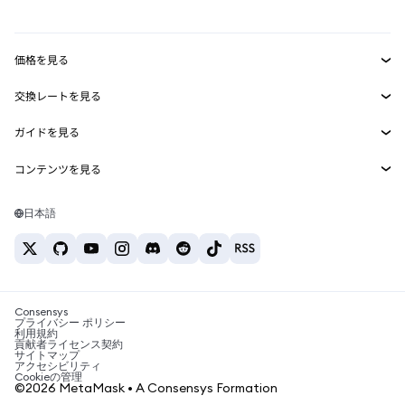
mUSD
新規
ダッシュボード
トランザクションシールド
収益化
Smart Accounts Kit
Agent Wallet
新規
価格を見る
埋め込みウォレット
Snaps
ビットコインの価格
交換レートを見る
MetaMask Connect
イーサリアムの価格
報酬
新規
BTC→USD
Solanaの価格
ガイドを見る
Snaps
セキュリティ
ETH→USD
BTCの購入
Shiba Inuの価格
USDT→INR
コンテンツを見る
Web3サービス
サポート
ETHの購入
Pepeの価格
ビットコインウォレット
BTC→USDT
SOLの購入
キャリア
Tetherの価格
Solanaウォレット
日本語
BTC→INR
PEPEの購入
お問い合わせ
USDCの価格
おすすめの暗号資産カード
ETH→USDT
USDTの購入
Chanlinkの価格
おすすめのモバイル暗号資産ウォレット
USDT→PHP
USDCの購入
Polymarketとは？
BTC→EUR
SHIBの購入
Consensys
税制関連ニュース
プライバシー ポリシー
利用規約
BNBの購入
貢献者ライセンス契約
暗号資産の購入方法は？
サイトマップ
アクセシビリティ
ビットコインを売るには？
Cookieの管理
©2026 MetaMask • A Consensys Formation