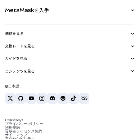
パーペチュアル
新規
カード
ドキュメントを表示
MetaMaskを入手
RWA
mUSD
新規
ダッシュボード
トランザクションシールド
収益化
Smart Accounts Kit
Agent Wallet
新規
価格を見る
埋め込みウォレット
Snaps
ビットコインの価格
交換レートを見る
MetaMask Connect
イーサリアムの価格
報酬
新規
BTC→USD
Solanaの価格
ガイドを見る
Snaps
セキュリティ
ETH→USD
BTCの購入
Shiba Inuの価格
USDT→INR
コンテンツを見る
Web3サービス
サポート
ETHの購入
Pepeの価格
ビットコインウォレット
BTC→USDT
SOLの購入
キャリア
Tetherの価格
Solanaウォレット
日本語
BTC→INR
PEPEの購入
お問い合わせ
USDCの価格
おすすめの暗号資産カード
ETH→USDT
USDTの購入
Chanlinkの価格
おすすめのモバイル暗号資産ウォレット
USDT→PHP
USDCの購入
Polymarketとは？
BTC→EUR
SHIBの購入
Consensys
税制関連ニュース
プライバシー ポリシー
利用規約
BNBの購入
貢献者ライセンス契約
暗号資産の購入方法は？
サイトマップ
アクセシビリティ