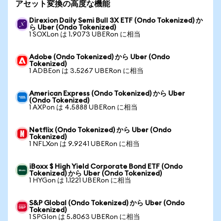
アセット変換の高度な機能
Direxion Daily Semi Bull 3X ETF (Ondo Tokenized) か
ら Uber (Ondo Tokenized)
1 SOXLon は 1.9073 UBERon に相当
Adobe (Ondo Tokenized) から Uber (Ondo
Tokenized)
1 ADBEon は 3.5267 UBERon に相当
American Express (Ondo Tokenized) から Uber
(Ondo Tokenized)
1 AXPon は 4.5888 UBERon に相当
Netflix (Ondo Tokenized) から Uber (Ondo
Tokenized)
1 NFLXon は 9.9241 UBERon に相当
iBoxx $ High Yield Corporate Bond ETF (Ondo
Tokenized) から Uber (Ondo Tokenized)
1 HYGon は 1.1221 UBERon に相当
S&P Global (Ondo Tokenized) から Uber (Ondo
Tokenized)
1 SPGIon は 5.8063 UBERon に相当