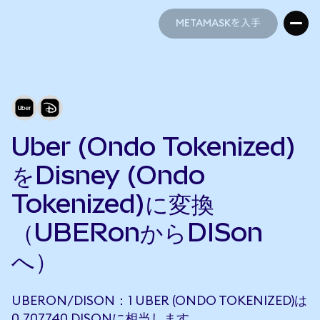
METAMASKを入手
METAMASKを入手
Uber (Ondo Tokenized)
をDisney (Ondo
Tokenized)に変換
（UBERonからDISon
へ）
UBERON/DISON：1 UBER (ONDO TOKENIZED)は
0.707740 DISONに相当します