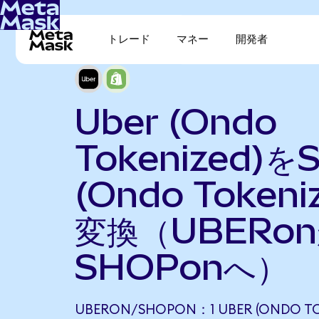
トレード
マネー
開発者
Uber (Ondo
Tokenized)をS
(Ondo Tokeni
変換（UBERo
SHOPonへ）
UBERON/SHOPON：1 UBER (ONDO TO