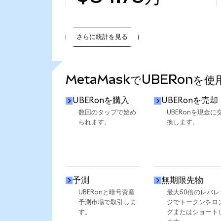
さらに統計を見る
さらに統計を見る
MetaMaskでUBERonを
UBERonを購入
UBERonを売却
数回のタップで始め
UBERonを現金に
られます。
換します。
予測
無期限先物
UBERonと暗号資産
最大50倍のレバレ
予測市場で取引しま
ジでトークンをロ
す。
グまたはショート