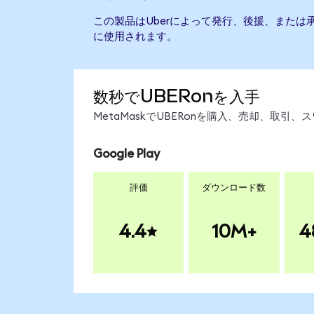
この製品はUberによって発行、後援、または
に使用されます。
数秒でUBERonを入手
MetaMaskでUBERonを購入、売却、取
Google Play
評価
ダウンロード数
4.4
10M+
4