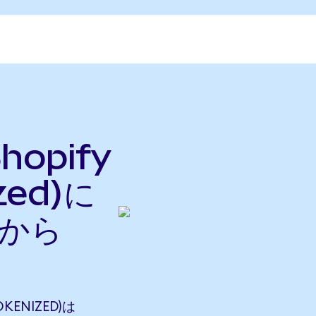
hopify
zed)に
nから
KENIZED)は