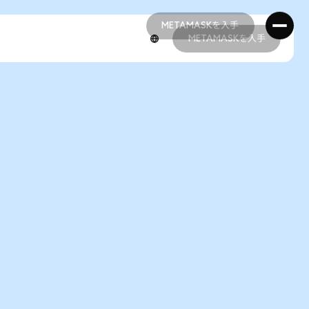
METAMASKを入手
METAMASKを入手
METAMASKを入手
METAMASKを入手