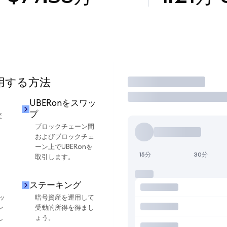
使用する方法
取引
UBERonをスワッ
プ
交
ブロックチェーン間
およびブロックチェ
ーン上でUBERonを
15分
30分
取引します。
ステーキング
ッ
暗号資産を運用して
ン
受動的所得を得まし
し
ょう。