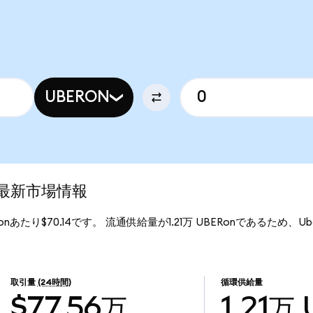
UBERON
)の最新市場情報
Ronあたり$70.14です。 流通供給量が1.21万 UBERonであるため、Uber (
取引量
(24時間)
循環供給量
$77.56万
1.21万