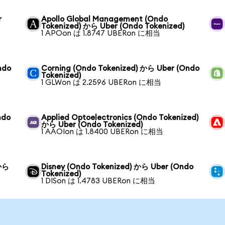
r
Apollo Global Management (Ondo
Tokenized) から Uber (Ondo Tokenized)
1 APOon は 1.8747 UBERon に相当
ndo
Corning (Ondo Tokenized) から Uber (Ondo
Tokenized)
1 GLWon は 2.2596 UBERon に相当
ndo
Applied Optoelectronics (Ondo Tokenized)
から Uber (Ondo Tokenized)
1 AAOIon は 1.8400 UBERon に相当
 から
Disney (Ondo Tokenized) から Uber (Ondo
Tokenized)
1 DISon は 1.4783 UBERon に相当