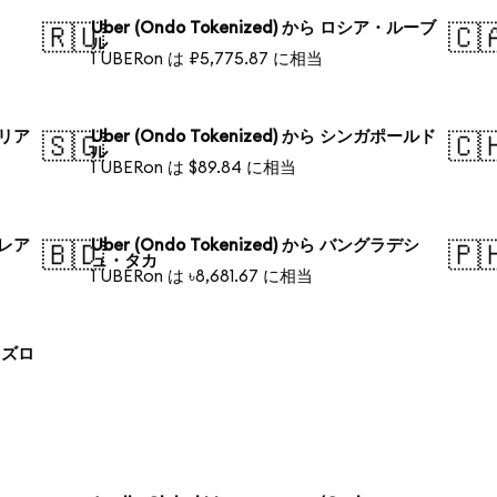
Uber (Ondo Tokenized) から ロシア・ルーブ
🇷🇺
🇨
ル
1 UBERon は ₽5,775.87 に相当
ラリア
Uber (Ondo Tokenized) から シンガポールド
🇸🇬
🇨
ル
1 UBERon は $89.84 に相当
・レア
Uber (Ondo Tokenized) から バングラデシ
🇧🇩
🇵
ュ・タカ
1 UBERon は ৳8,681.67 に相当
ド ズロ