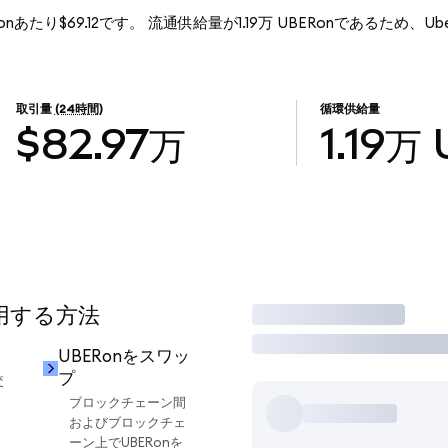
Ronあたり$69.12です。 流通供給量が1.19万 UBERonであるため、Uber (
取引量
(24時間)
循環供給量
$82.97万
1.19万
使用する方法
取引
UBERonをスワッ
プ
交
ブロックチェーン間
およびブロックチェ
ーン上でUBERonを