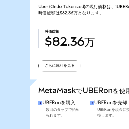
Uber (Ondo Tokenized)の現行価格は、1UBE
時価総額は$82.36万となります。
時価総額
$82.36万
さらに統計を見る
さらに統計を見る
MetaMaskでUBERonを
UBERonを購入
UBERonを売却
数回のタップで始め
UBERonを現金に
られます。
換します。