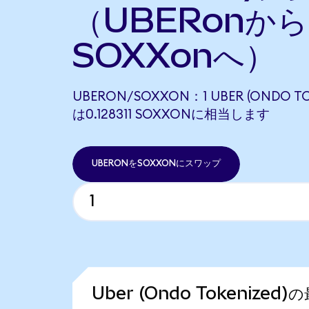
（UBERonから
SOXXonへ）
UBERON/SOXXON：1 UBER (ONDO TO
は0.128311 SOXXONに相当します
UBERONをSOXXONにスワップ
Uber (Ondo Tokenized