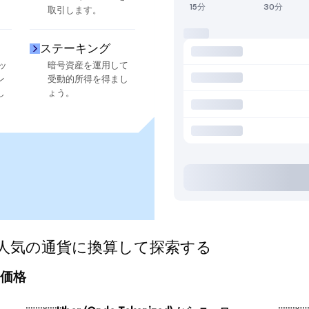
15分
30分
取引します。
ステーキング
ッ
暗号資産を運用して
ン
受動的所得を得まし
し
ょう。
ed)を人気の通貨に換算して探索する
換算価格