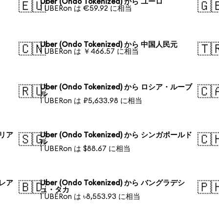
Uber (Ondo Tokenized) から ユーロ
🇪🇺
🇬
1 UBERon は €59.92 に相当
Uber (Ondo Tokenized) から 中国人民元
🇨🇳
🇹
1 UBERon は ￥466.57 に相当
Uber (Ondo Tokenized) から ロシア・ルーブ
🇷🇺
🇨
ル
1 UBERon は ₽5,633.98 に相当
ラリア
Uber (Ondo Tokenized) から シンガポールド
🇸🇬
🇨
ル
1 UBERon は $88.67 に相当
・レア
Uber (Ondo Tokenized) から バングラデシ
🇧🇩
🇵
ュ・タカ
1 UBERon は ৳8,553.93 に相当