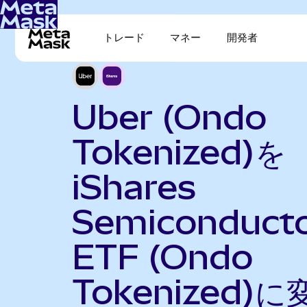
トレード
マネー
開発者
Uber (Ondo
Tokenized)を
iShares
Semiconduct
ETF (Ondo
Tokenized)に