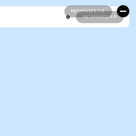
METAMASKを入手
METAMASKを入手
METAMASKを入手
METAMASKを入手