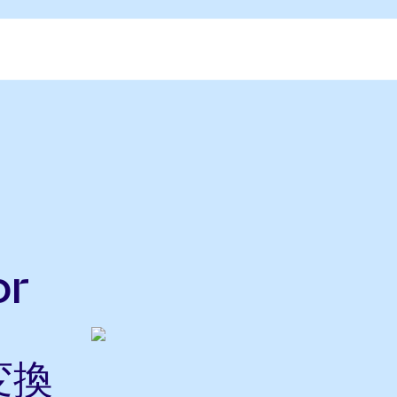
or
変換