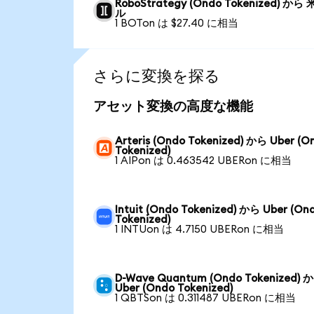
RoboStrategy (Ondo Tokenized) から
ル
1 BOTon は $27.40 に相当
さらに変換を探る
アセット変換の高度な機能
Arteris (Ondo Tokenized) から Uber (O
Tokenized)
1 AIPon は 0.463542 UBERon に相当
Intuit (Ondo Tokenized) から Uber (On
Tokenized)
1 INTUon は 4.7150 UBERon に相当
D-Wave Quantum (Ondo Tokenized) 
Uber (Ondo Tokenized)
1 QBTSon は 0.311487 UBERon に相当