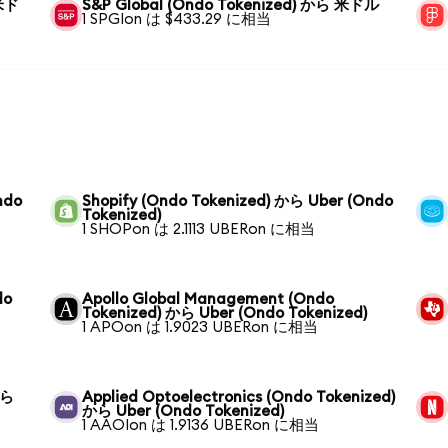
 米ド
S&P Global (Ondo Tokenized) から 米ドル
1 SPGIon は $433.29 に相当
ndo
Shopify (Ondo Tokenized) から Uber (Ondo
Tokenized)
1 SHOPon は 2.1113 UBERon に相当
do
Apollo Global Management (Ondo
Tokenized) から Uber (Ondo Tokenized)
1 APOon は 1.9023 UBERon に相当
から
Applied Optoelectronics (Ondo Tokenized)
から Uber (Ondo Tokenized)
1 AAOIon は 1.9136 UBERon に相当